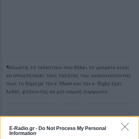
¶λλωστε, το τελευταίο που θέλει το γραφείο είναι
να απογοητεύει τους πελάτες του, ανακοινώνοντας
πως το θέμα με την κ. Mann και τον κ. Rigby έχει
λυθεί, φτάνοντας σε μια νομική συμφωνία.
ΔΙΑΦΗΜΙΣΗ
E-Radio.gr -
Do Not Process My Personal
Information