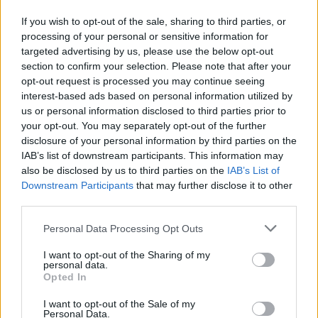
If you wish to opt-out of the sale, sharing to third parties, or
processing of your personal or sensitive information for
targeted advertising by us, please use the below opt-out
section to confirm your selection. Please note that after your
opt-out request is processed you may continue seeing
interest-based ads based on personal information utilized by
us or personal information disclosed to third parties prior to
your opt-out. You may separately opt-out of the further
disclosure of your personal information by third parties on the
IAB’s list of downstream participants. This information may
also be disclosed by us to third parties on the
IAB’s List of
Downstream Participants
that may further disclose it to other
third parties.
Personal Data Processing Opt Outs
Ακολουθήστε το E-Radio.gr στο
Google News
I want to opt-out of the Sharing of my
και μάθετε πρώτοι
τα πιο hot νέα
.
personal data.
Opted In
Εσύ μπήκες στο E-Daily.gr; Τα νέα της ημέρας
I want to opt-out of the Sale of my
και ότι σου κάνει κλικ!
Personal Data.