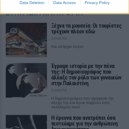
Data Deletion
Data Access
Privacy Policy
ΣΤΗΝ ΙΔΙΑ ΚΑΤΗΓΟΡΙΑ
Ξέχνα τα μουσεία: Οι τουρίστες
τρέχουν πλέον εδώ
ΣΉΜΕΡΑ
Και υπάρχει λόγος
Έγραψε ιστορία με την πένα
της: Η δημοσιογράφος που
άλλαξε τον ρόλο των γυναικών
στην Παλαιστίνη
ΣΉΜΕΡΑ
Η δημοσιογράφος που αψήφησε την
εποχή της και έγινε σύμβολο ενός
ολόκληρου λαού
Η έρευνα που ανατρέπει όσα
πιστεύαμε για την ανθρώπινη