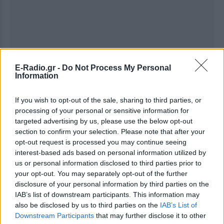
E-Radio.gr -
Do Not Process My Personal
Information
If you wish to opt-out of the sale, sharing to third parties, or
processing of your personal or sensitive information for
Ακολουθήστε το E-Radio.gr στο
Google News
targeted advertising by us, please use the below opt-out
και μάθετε πρώτοι
τα πιο hot νέα
.
section to confirm your selection. Please note that after your
opt-out request is processed you may continue seeing
Εσύ μπήκες στο E-Daily.gr; Τα νέα της ημέρας
interest-based ads based on personal information utilized by
και ότι σου κάνει κλικ!
us or personal information disclosed to third parties prior to
your opt-out. You may separately opt-out of the further
Ακολουθήστε το E-Radio.gr και στο Instagram
disclosure of your personal information by third parties on the
IAB’s list of downstream participants. This information may
ΔΙΑΦΗΜΙΣΗ
also be disclosed by us to third parties on the
IAB’s List of
Downstream Participants
that may further disclose it to other