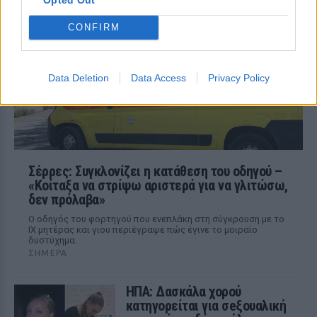
Ο έφηβος δράστης μαχαίρωσε
επανειλημμένα τον 78χρονο Τζον Γουέσλι
Αλεν σε στάση λεωφορείου, με
CONFIRM
αποτέλεσμα τον θάνατό του, σύμφωνα
με τις αρχές
Data Deletion
Data Access
Privacy Policy
Σέρρες: Συγκλονίζει η κατάθεση του οδηγού –
«Κοίταξα να στρίψω αριστερά για να γλιτώσω,
δεν πρόλαβα»
Ο οδηγός του φορτηγού που ενεπλάκη στη σύγκρουση με το
ΙΧ μητέρας και γιου περιέγραψε πώς έγινε το μοιραίο
δυστύχημα.
ΣΉΜΕΡΑ
ΗΠΑ: Δασκάλα χορού
κατηγορείται για σeξουαλική