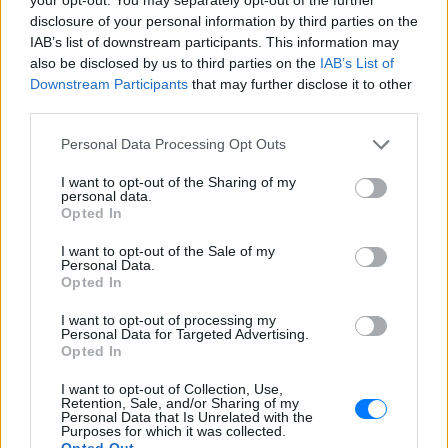
Πυροσβεστικής ενισχυμένες με
disclosure of your personal information by third parties on the
αεροσκάφη και ελικόπτερα επιχειρούν
για τον άμεσο περιορισμό της φωτιάς
IAB’s list of downstream participants. This information may
στο Στεφάνι Κορίνθου.
also be disclosed by us to third parties on the
IAB’s List of
Downstream Participants
that may further disclose it to other
Απόψε τα δοκιμαστικά
third parties.
δρομολόγια για την επέκταση
του Μετρό Θεσσαλονίκης προς
Personal Data Processing Opt Outs
Καλαμαριά ‑ Τι προβλέπεται για
εισιτήρια
I want to opt-out of the Sharing of my
personal data.
ΣΉΜΕΡΑ
Opted In
Ο υφυπουργός Υποδομών Νίκος Ταχιάος
εξήγησε γιατί τα πρώτα δρομολόγια θα
I want to opt-out of the Sale of my
γίνονται νυχτερινές ώρες χωρίς
Personal Data.
επιβάτες, και τι προβλέπεται για
Opted In
εισιτήρια και νέες επεκτάσεις.
ΗΠΑ: 15χρονος με στολή
I want to opt-out of processing my
Personal Data for Targeted Advertising.
κλόουν δολοφόνησε
Opted In
ηλικιωμένο σε στάση
λεωφορείου – Βίντεο του
I want to opt-out of Collection, Use,
δράστη γίνεται viral
Retention, Sale, and/or Sharing of my
Personal Data that Is Unrelated with the
ΣΉΜΕΡΑ
Purposes for which it was collected.
Opted Out