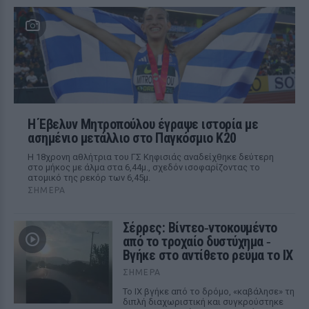
Η Έβελυν Μητροπούλου έγραψε ιστορία με
ασημένιο μετάλλιο στο Παγκόσμιο Κ20
Η 18χρονη αθλήτρια του ΓΣ Κηφισιάς αναδείχθηκε δεύτερη
στο μήκος με άλμα στα 6,44μ., σχεδόν ισοφαρίζοντας το
ατομικό της ρεκόρ των 6,45μ.
ΣΉΜΕΡΑ
Σέρρες: Βίντεο‑ντοκουμέντο
από το τροχαίο δυστύχημα ‑
Βγήκε στο αντίθετο ρεύμα το ΙΧ
ΣΉΜΕΡΑ
Το ΙΧ βγήκε από το δρόμο, «καβάλησε» τη
διπλή διαχωριστική και συγκρούστηκε