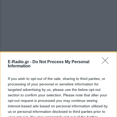
ΔΕΙΤΕ ΕΠΙΣΗΣ
E-Radio.gr -
Do Not Process My Personal
Information
ΣΤΗΝ ΙΔΙΑ ΚΑΤΗΓΟΡΙΑ
If you wish to opt-out of the sale, sharing to third parties, or
processing of your personal or sensitive information for
Φωτιά στην Κόρινθο:
targeted advertising by us, please use the below opt-out
Συναγερμός στο Στεφάνι ‑
section to confirm your selection. Please note that after your
Εναέρια μέσα και μήνυμα
εκκένωσης από το 112
opt-out request is processed you may continue seeing
interest-based ads based on personal information utilized by
ΣΉΜΕΡΑ
us or personal information disclosed to third parties prior to
Ισχυρές επίγειες δυνάμεις της
your opt-out. You may separately opt-out of the further