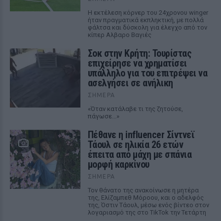
Η εκτέλεση κόρνερ του 24χρονου winger
ήταν πραγματικά εκπληκτική, με πολλά
φάλτσα και δύσκολη για έλεγχο από τον
κίπερ Αλβαρο Βαγιές
Σοκ στην Κρήτη: Τουρίστας
επιχείρησε να χρηματίσει
υπάλληλο για του επιτρέψει να
ασελγήσει σε ανήλικη
ΣΉΜΕΡΑ
«Όταν κατάλαβε τι της ζητούσε,
πάγωσε...»
Πέθανε η influencer Σίντνεϊ
Τάουλ σε ηλικία 26 ετών
έπειτα από μάχη με σπάνια
μορφή καρκίνου
ΣΉΜΕΡΑ
Τον θάνατο της ανακοίνωσε η μητέρα
της, Ελίζαμπεθ Μόροου, και ο αδελφός
της, Όστιν Τάουλ, μέσω ενός βίντεο στον
λογαριασμό της στο TikTok την Τετάρτη