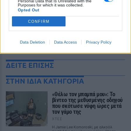
Personal Data that Is Unrelated with the
Purposes for which it was collected.
Opted Out
CONFIRM
Data Deletion
Data Access
Privacy Policy
ΔΕΙΤΕ ΕΠΙΣΗΣ
ΣΤΗΝ ΙΔΙΑ ΚΑΤΗΓΟΡΙΑ
«Θέλω τον μπαμπά μου»: Το
βίντεο της μεθυσμένης οδηγού
που σκότωσε νύφη ώρες μετά
τον γάμο της
ΧΤΕΣ
Η Jamie Lee Komoroski, με αλκοόλ