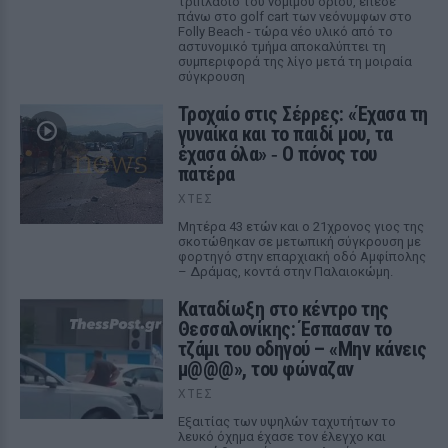
τριπλάσιο του νόμιμου ορίου, έπεσε
πάνω στο golf cart των νεόνυμφων στο
Folly Beach - τώρα νέο υλικό από το
αστυνομικό τμήμα αποκαλύπτει τη
συμπεριφορά της λίγο μετά τη μοιραία
σύγκρουση
Τροχαίο στις Σέρρες: «Έχασα τη
γυναίκα και το παιδί μου, τα
έχασα όλα» ‑ Ο πόνος του
πατέρα
ΧΤΕΣ
Μητέρα 43 ετών και ο 21χρονος γιος της
σκοτώθηκαν σε μετωπική σύγκρουση με
φορτηγό στην επαρχιακή οδό Αμφίπολης
– Δράμας, κοντά στην Παλαιοκώμη.
Καταδίωξη στο κέντρο της
Θεσσαλονίκης: Έσπασαν το
τζάμι του οδηγού – «Μην κάνεις
μ@@@», του φώναζαν
ΧΤΕΣ
Εξαιτίας των υψηλών ταχυτήτων το
λευκό όχημα έχασε τον έλεγχο και