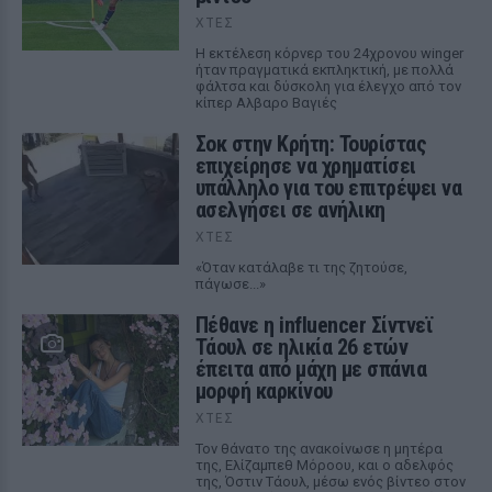
ΧΤΕΣ
Η εκτέλεση κόρνερ του 24χρονου winger
ήταν πραγματικά εκπληκτική, με πολλά
φάλτσα και δύσκολη για έλεγχο από τον
κίπερ Αλβαρο Βαγιές
Σοκ στην Κρήτη: Τουρίστας
επιχείρησε να χρηματίσει
υπάλληλο για του επιτρέψει να
ασελγήσει σε ανήλικη
ΧΤΕΣ
«Όταν κατάλαβε τι της ζητούσε,
πάγωσε...»
Πέθανε η influencer Σίντνεϊ
Τάουλ σε ηλικία 26 ετών
έπειτα από μάχη με σπάνια
μορφή καρκίνου
ΧΤΕΣ
Τον θάνατο της ανακοίνωσε η μητέρα
της, Ελίζαμπεθ Μόροου, και ο αδελφός
της, Όστιν Τάουλ, μέσω ενός βίντεο στον