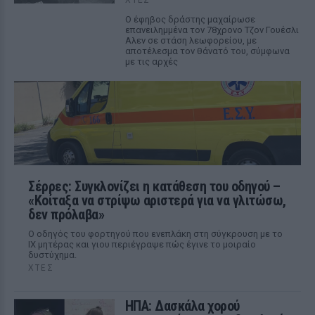
Ο έφηβος δράστης μαχαίρωσε
επανειλημμένα τον 78χρονο Τζον Γουέσλι
Αλεν σε στάση λεωφορείου, με
αποτέλεσμα τον θάνατό του, σύμφωνα
με τις αρχές
Σέρρες: Συγκλονίζει η κατάθεση του οδηγού –
«Κοίταξα να στρίψω αριστερά για να γλιτώσω,
δεν πρόλαβα»
Ο οδηγός του φορτηγού που ενεπλάκη στη σύγκρουση με το
ΙΧ μητέρας και γιου περιέγραψε πώς έγινε το μοιραίο
δυστύχημα.
ΧΤΕΣ
ΗΠΑ: Δασκάλα χορού