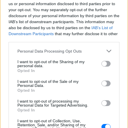
Ακολουθήστε το E-Radio.gr στο
Google News
us or personal information disclosed to third parties prior to
και μάθετε πρώτοι
τα πιο hot νέα
.
your opt-out. You may separately opt-out of the further
disclosure of your personal information by third parties on the
IAB’s list of downstream participants. This information may
Για ακόμη περισσότερα
νέα
, μπείτε στην
ροή
also be disclosed by us to third parties on the
IAB’s List of
ειδήσεων
του E-Daily.gr
Downstream Participants
that may further disclose it to other
third parties.
Ακολουθήστε το E-Radio.gr και στο Instagram
Personal Data Processing Opt Outs
ΔΙΑΦΗΜΙΣΗ
I want to opt-out of the Sharing of my
personal data.
Opted In
I want to opt-out of the Sale of my
Personal Data.
Opted In
I want to opt-out of processing my
Personal Data for Targeted Advertising.
Opted In
I want to opt-out of Collection, Use,
Retention, Sale, and/or Sharing of my