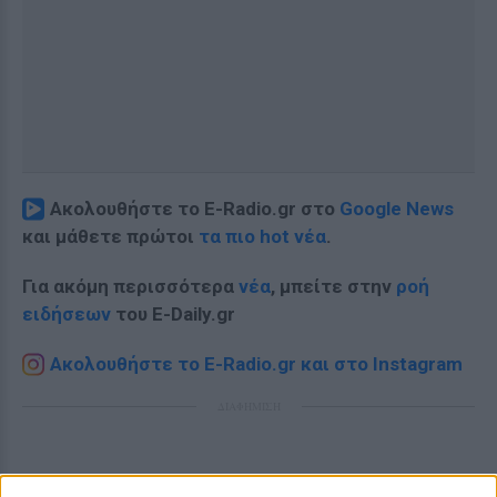
Ακολουθήστε το E-Radio.gr στο
Google News
και μάθετε πρώτοι
τα πιο hot νέα
.
Για ακόμη περισσότερα
νέα
, μπείτε στην
ροή
ειδήσεων
του E-Daily.gr
Ακολουθήστε το E-Radio.gr και στο Instagram
ΔΙΑΦΗΜΙΣΗ