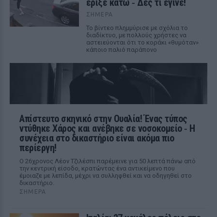
έριξε κάτω ‑ Δες τι έγινε!
ΣΉΜΕΡΑ
Το βίντεο πλημμύρισε με σχόλια το
διαδίκτυο, με πολλούς χρήστες να
αστειεύονται ότι το κοράκι «θυμόταν»
κάποιο παλιό παράπονο
Απίστευτο σκηνικό στην Ουαλία! Ένας τύπος
ντύθηκε Χάρος και ανέβηκε σε νοσοκομείο ‑ H
συνέχεια στο δικαστήριο είναι ακόμα πιο
περίεργη!
Ο 26χρονος Λέον Τζιλέσπι παρέμεινε για 50 λεπτά πάνω από
την κεντρική είσοδο, κρατώντας ένα αντικείμενο που
έμοιαζε με λεπίδα, μέχρι να συλληφθεί και να οδηγηθεί στο
δικαστήριο.
ΣΉΜΕΡΑ