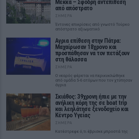
Μέκκα – Σφοδρή αντεπίθεση
από απόστρατο
ΣΉΜΕΡΑ
Έντονες επικρίσεις από γνωστό Τούρκο
απόστρατο αξιωματικό
Αγρια επίθεση στην Πάτρα:
Μαχαίρωσαν 18χρονο και
προσπάθησαν να τον πετάξουν
στη θάλασσα
ΣΉΜΕΡΑ
Ο νεαρός φέρεται να περικυκλώθηκε
από ομάδα 5-6 ατόμων που τον χτύπησαν
άγρια
Σκιάθος: 39χρονη ήπιε με την
ανήλικη κόρη της σε boat trip
και λεηλάτησε ξενοδοχείο και
Κέντρο Υγείας
ΣΉΜΕΡΑ
Κατέστρεφε ό,τι έβρισκε μπροστά της