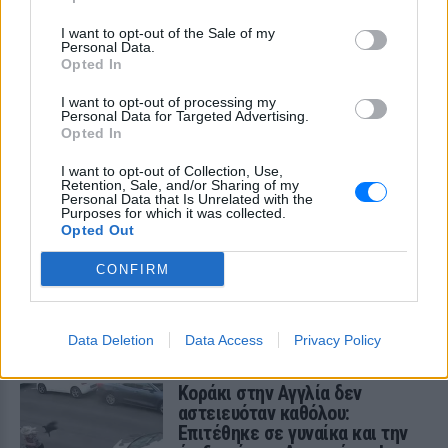
ΣΤΗΝ ΙΔΙΑ ΚΑΤΗΓΟΡΙΑ
I want to opt-out of the Sale of my
Personal Data.
Αλλαγές στο ωράριο του Μετρό
Opted In
Θεσσαλονίκης σήμερα και
αύριο ‑ Δείτε τι ισχύει για τις
I want to opt-out of processing my
αναχωρήσεις
Personal Data for Targeted Advertising.
Opted In
ΣΉΜΕΡΑ
Εκτελούνται τελικές εργασίες για τη
I want to opt-out of Collection, Use,
σύνδεση της επέκτασης Καλαμαριάς με
Retention, Sale, and/or Sharing of my
τη βασική γραμμή του μέσου.
Personal Data that Is Unrelated with the
Purposes for which it was collected.
42χρονη από το Ρότερνταμ
Opted Out
πνίγηκε στα Μάλια – Αυτόπτες
μάρτυρες τα 3 παιδιά της
CONFIRM
ΣΉΜΕΡΑ
Τα τρία ανήλικα παιδιά της 42χρονης
Data Deletion
Data Access
Privacy Policy
ήταν παρόν όταν εκτυλίχθηκε το τραγικό
συμβάν.
Kοράκι στην Αγγλία δεν
αστειευόταν καθόλου:
Επιτέθηκε σε γυναίκα και την