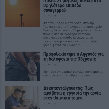
Ιταλία: 27 μεγάλες πόλεις στο
υψηλότερο επίπεδο
συναγερμού
ΣΉΜΕΡΑ
Από το βορρά ως το νότο, από την
Τεργέστη ως το Παλέρμο, το υπουργείο
Υγείας θέτει και τις 27 μεγάλες ιταλικές
πόλεις στο υψηλότερο επίπεδο
συναγερμού, καθώς εντείνεται το
τέταρτο κύμα καύσωνα που μαστίζει τη
χώρα φέτος το καλοκαίρι
Προφυλακίστηκε ο Αφγανός για
τη δολοφονία της 38χρονης
ΣΉΜΕΡΑ
Ζήτησε τον ιατρικό φάκελο του θύματος
και αρνείται την ανθρωποκτονία
Δεκαπενταύγουστος: Πώς
αμείβεται η εργασία την αργία
στον ιδιωτικό τομέα
ΣΉΜΕΡΑ