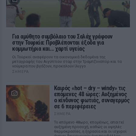
Για αμύθητο συμβόλαιο του Σαλάχ γράφουν
στην Τουρκία: Προβλέπονται έξοδα για
κομμωτήρια και... χαρτί υγείας
Οι Τούρκοί αναφέρουν τα οικονομικά δεδομένα της
μεταγραφής του Αιγύπτιου σταρ στην Τραμπζονσπόρ και τα
νούμερα που βγάζουν, προκαλούν ίλιγγο
ΣΉΜΕΡΑ
Καιρός «hot – dry – windy» τις
επόμενες 48 ώρες: Αυξημένος
ο κίνδυνος φωτιάς, συναγερμός
σε 6 περιφέρειες
ΣΉΜΕΡΑ
Το επόμενο 48ωρο, επομένως, απαιτεί
αυξημένη προσοχή, καθώς οι υψηλές
θερμοκρασίες, η ξηρασία και οι ισχυροί
άνεμοι δημιουργούν ένα περιβάλλον