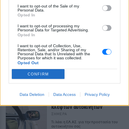
ώρα
I want to opt-out of the Sale of my
Personal Data.
Opted In
I want to opt-out of processing my
Personal Data for Targeted Advertising.
Opted In
I want to opt-out of Collection, Use,
Retention, Sale, and/or Sharing of my
Personal Data that Is Unrelated with the
Καύσιμα «φωτιά»: Η βενζίνη ξεπερνά τα 2
Purposes for which it was collected.
ευρώ το λίτρο παρά την πτώση του αργού
Opted Out
πετρελαίου διεθνώς
CONFIRM
Οι διεθνείς τιμές του αργού πετρελαίου υποχωρούν, αλλά
στα πρατήρια οι τιμές δεν ακολουθούν
ΣΉΜΕΡΑ
Data Deletion
Data Access
Privacy Policy
Το νέο καλοκαιρινό κόλπο των
κλεφτών αυτοκινήτων
ΣΉΜΕΡΑ
Tι λέει η ΕΛ.ΑΣ. για την προστασία του
αυτοκινήτου σας