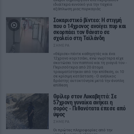
ιδιαίτερα ευνοϊκό για την ταχεία
εξάπλωση μιας πυρκαγιάς
Σοκαριστικό βίντεο: Η στιγμή
που ο 14χρονος ανοίγει πυρ και
σκορπάει τον θάνατο σε
σχολείο στη Ταϊλάνδη
ΣΉΜΕΡΑ
«Θέρισε» πέντε καθηγητές και ένα
12χρονο κοριτσάκι, ενώ νωρίτερα είχε
σκοτώσει τον παππού και τη γιαγιά του -
Περισσότερα από 20 άτομα
τραυματίστηκαν από την επίθεση, οι 10
σε κρίσιμη κατάσταση - Ο ανήλικος
δράστης αυτοκτόνησε μετά την ένοπλη
επίθεση
Θρίλερ στον Λυκαβηττό: Σε
57χρονη γυναίκα ανήκει η
σορός ‑ Πιθανότατα έπεσε από
ύψος
ΣΉΜΕΡΑ
Οι πρώτες πληροφορίες από την