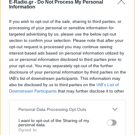
επιστράτευση στην Ουκρανία
E-Radio.gr -
Do Not Process My Personal
επαναφέρει τη συζήτηση για το λεγόμενο
Information
«busification».
Ουκρανία: Βίντεο σοκ με
If you wish to opt-out of the sale, sharing to third parties, or
19χρονο να οδηγείται με τη βία
processing of your personal or sensitive information for
για επιστράτευση ‑ Τι είναι το
targeted advertising by us, please use the below opt-out
«busification»
section to confirm your selection. Please note that after your
opt-out request is processed you may continue seeing
ΣΉΜΕΡΑ
interest-based ads based on personal information utilized by
Βίντεο που φέρεται να δείχνει βίαιη
us or personal information disclosed to third parties prior to
μεταφορά άνδρα για στρατιωτική
επιστράτευση στην Ουκρανία
your opt-out. You may separately opt-out of the further
επαναφέρει τη συζήτηση για το λεγόμενο
disclosure of your personal information by third parties on the
«busification».
IAB’s list of downstream participants. This information may
Πάρο: 4χρονος έχασε τη ζωή
also be disclosed by us to third parties on the
IAB’s List of
του σε πισίνα beach bar –
Downstream Participants
that may further disclose it to other
Βούτηξε ο μπάρμαν για να τον
third parties.
ανασύρει
Personal Data Processing Opt Outs
ΣΉΜΕΡΑ
Ο ιδιοκτήτης του beach bar και οι γονείς
I want to opt-out of the Sharing of my
του μικρού προσήχθησαν από τις αρχές -
personal data.
σύμφωνα με πληροφορίες, κανείς δεν
Opted In
βρισκόταν κοντά στο παιδί εκείνη την