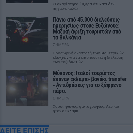
«Σοκαρίστηκα. Ήξερα ότι κάτι δεν
πήγαινε καλά»
Πάνω από 45.000 διελεύσεις
ημερησίως στους Ευζώνους:
Μαζική άφιξη τουριστών από
τα Βαλκάνια
ΣΉΜΕΡΑ
Προσωρινή αναστολή των βιομετρικών
ελέγχων για να επισπευστεί η διέλευση
των ταξιδιωτών
Μύκονος: Ιταλοί τουρίστες
έκαναν «κλαμπ» βανάκι transfer
‑ Αντιδράσεις για το ξέφρενο
πάρτι
ΣΉΜΕΡΑ
Χοροί, φωνές, φωτογραφίες: Λες και
ήταν σε κλαμπ
ΔΕΙΤΕ ΕΠΙΣΗΣ