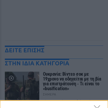
ΔΕΙΤΕ ΕΠΙΣΗΣ
ΣΤΗΝ ΙΔΙΑ ΚΑΤΗΓΟΡΙΑ
Ουκρανία: Βίντεο σοκ με
19χρονο να οδηγείται με τη βία
για επιστράτευση ‑ Τι είναι το
«busification»
ΣΉΜΕΡΑ
Βίντεο που φέρεται να δείχνει βίαιη
μεταφορά άνδρα για στρατιωτική