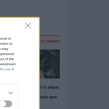
sonal or
ΔΙΑΒΑΣΤΕ ΣΗΜΕΡΑ
ection to
ou may
 personal
out of the
 downstream
B’s List of
LE
η Βουλγαράκη ξεσπά για τις φήμες
ού με τον Ιωαννίδη:
αυρώστε καμία πληροφορία πριν
ύσετε τη βλακεία σας»