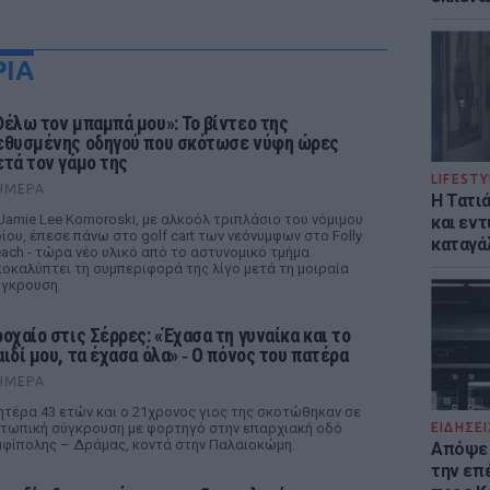
ΡΙΑ
Θέλω τον μπαμπά μου»: Το βίντεο της
εθυσμένης οδηγού που σκότωσε νύφη ώρες
ετά τον γάμο της
LIFESTY
ΉΜΕΡΑ
Η Τατι
Jamie Lee Komoroski, με αλκοόλ τριπλάσιο του νόμιμου
και εν
ίου, έπεσε πάνω στο golf cart των νεόνυμφων στο Folly
καταγά
ach - τώρα νέο υλικό από το αστυνομικό τμήμα
οκαλύπτει τη συμπεριφορά της λίγο μετά τη μοιραία
ύγκρουση
ροχαίο στις Σέρρες: «Έχασα τη γυναίκα και το
αιδί μου, τα έχασα όλα» ‑ Ο πόνος του πατέρα
ΉΜΕΡΑ
τέρα 43 ετών και ο 21χρονος γιος της σκοτώθηκαν σε
τωπική σύγκρουση με φορτηγό στην επαρχιακή οδό
ΕΙΔΗΣΕΙ
φίπολης – Δράμας, κοντά στην Παλαιοκώμη.
Απόψε 
την επ