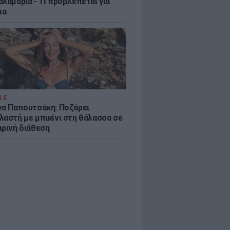
λαμαριά - Τι προβλέπεται για
ια
LE
να Παπουτσάκη: Ποζάρει
λαστή με μπικίνι στη θάλασσα σε
ιρινή διάθεση