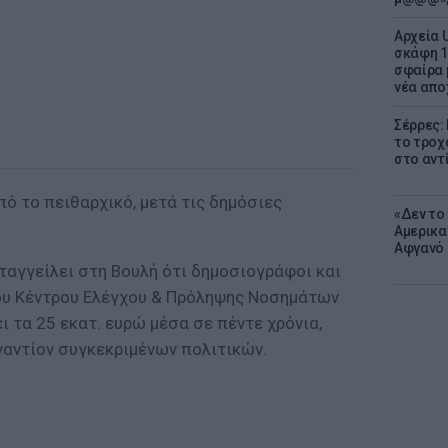
Αρχεία 
σκάφη 1
σφαίρα 
νέα απο
Σέρρες:
το τροχ
στο αντ
ό το πειθαρχικό, μετά τις δημόσιες
«Δεν το 
Αμερικα
Αφγανό 
ταγγείλει στη Βουλή ότι δημοσιογράφοι και
υ Κέντρου Ελέγχου & Πρόληψης Νοσημάτων
 τα 25 εκατ. ευρώ μέσα σε πέντε χρόνια,
ναντίον συγκεκριμένων πολιτικών.