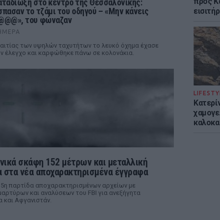
προς Κα
αταδίωξη στο κέντρο της Θεσσαλονίκης:
σπασαν το τζάμι του οδηγού – «Μην κάνεις
εισιτήρ
@@@», του φώναζαν
ΉΜΕΡΑ
αιτίας των υψηλών ταχυτήτων το λευκό όχημα έχασε
ν έλεγχο και καρφώθηκε πάνω σε κολονάκια.
LIFESTY
Κατερί
χαμογε
καλοκα
νικά σκάφη 152 μέτρων και μεταλλική
 στα νέα αποχαρακτηρισμένα έγγραφα
 5η παρτίδα αποχαρακτηρισμένων αρχείων με
αρτύρων και αναλύσεων του FBI για ανεξήγητα
α και Αφγανιστάν.