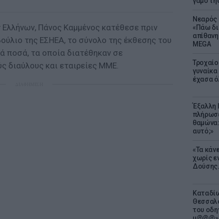
γάμο τη
Νεαρός 
Ελλήνων, Πάνος Καμμένος κατέθεσε πριν
«Πάω δι
απίθανη
ούλιο της ΕΣΗΕΑ, το σύνολο της έκθεσης του
MEGA
 ποσά, τα οποία διατέθηκαν σε
Τροχαίο
ς διαύλους και εταιρείες ΜΜΕ.
γυναίκα 
έχασα ό
ΔΙΑΦΗΜΙΣΗ
Έξαλλη 
πλήρωσε
θαμώνα:
αυτό;»
«Τα κάν
χωρίς ε
Δούσης.
Καταδίω
Θεσσαλο
του οδη
μ@@@»,