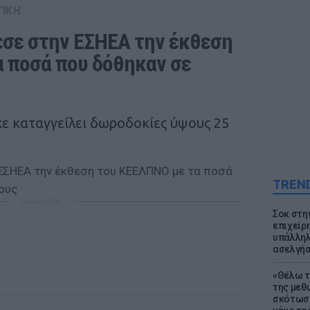
ΤΙΚΗ
σε στην ΕΣΗΕΑ την έκθεση 
 ποσά που δόθηκαν σε 
ε καταγγείλει δωροδοκίες ύψους 25
TREN
ΔΙΑΦΗΜΙΣΗ
Σοκ στη
επιχείρ
υπάλληλ
ασελγήσ
«Θέλω τ
της μεθ
σκότωσε