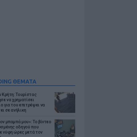
DING ΘΕΜΑΤΑ
ν Κρήτη: Τουρίστας
ησε να χρηματίσει
ο για του επιτρέψει να
ει σε ανήλικη
ον μπαμπά μου»: Το βίντεο
υσμένης οδηγού που
 νύφη ώρες μετά τον