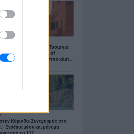
LE
κινό χωριό που έγινε Τροία για
an, Yunkai για το Game of
 και σκηνικό για το βίντεο κλιπ ...
νδή
Σ
στην Κόρινθο: Συναγερμός στο
 - Εναέρια μέσα και μήνυμα
σης από το 112