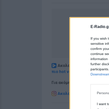
E-Radio.g
If you wish 
sensitive in
confirm you
continue se
information 
further disc
Ακολουθήστε το E-Radio.
participants
πιο hot νέα
.
Downstream 
Για ακόμη περισσότερα
νέα
,
Ακολουθήστε το E-Radio.g
Persona
I want t