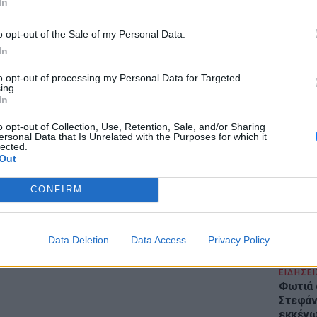
In
o opt-out of the Sale of my Personal Data.
In
to opt-out of processing my Personal Data for Targeted
ing.
LIFESTY
In
Το μαρο
τον Nol
o opt-out of Collection, Use, Retention, Sale, and/or Sharing
ersonal Data that Is Unrelated with the Purposes for which it
Thrones
lected.
της Βα
Out
CONFIRM
Data Deletion
Data Access
Privacy Policy
ΕΙΔΗΣΕΙ
Φωτιά 
Στεφάνι
εκκένω