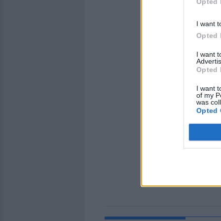
Opted 
I want t
Opted 
I want 
Advertis
Opted 
I want t
of my P
was col
Opted 