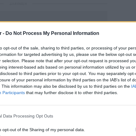
ΔΙΑΦΗΜΙΣΗ
r -
Do Not Process My Personal Information
to opt-out of the sale, sharing to third parties, or processing of your per
formation for targeted advertising by us, please use the below opt-out s
r selection. Please note that after your opt-out request is processed y
eing interest-based ads based on personal information utilized by us or
disclosed to third parties prior to your opt-out. You may separately opt-
losure of your personal information by third parties on the IAB’s list of
gr στο
Google News
και μάθετε πρώτοι
τα
. This information may also be disclosed by us to third parties on the
IA
Participants
that may further disclose it to other third parties.
 μπείτε στην
ροή ειδήσεων
του E-Daily.gr
LIFESTY
Η Ελέν
χωρισμ
r και στο Instagram
l Data Processing Opt Outs
«Διαστ
εκτοξε
ΔΙΑΦΗΜΙΣΗ
o opt-out of the Sharing of my personal data.