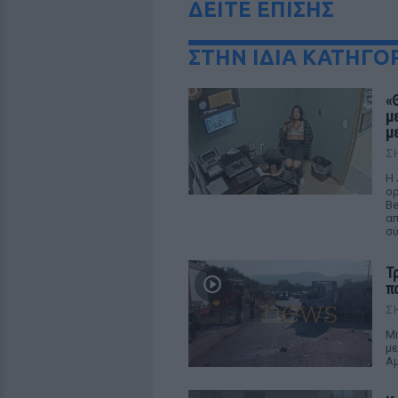
ΔΕΙΤΕ ΕΠΙΣΗΣ
ΣΤΗΝ ΙΔΙΑ ΚΑΤΗΓΟ
«
μ
μ
Σ
Η 
ορ
Be
απ
σ
Τ
π
Σ
Μη
με
Αμ