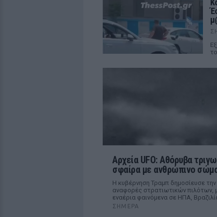
Κ
Έ
μ
Σ
Εξ
το
Αρχεία UFO: Αθόρυβα τριγω
σφαίρα με ανθρώπινο σώμα
Η κυβέρνηση Τραμπ δημοσίευσε την
αναφορές στρατιωτικών πιλότων, μ
εναέρια φαινόμενα σε ΗΠΑ, Βραζιλί
ΣΉΜΕΡΑ