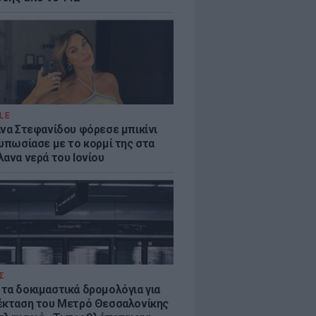
LE
άνα Στεφανίδου φόρεσε μπικίνι
τυπωσίασε με το κορμί της στα
λανα νερά του Ιονίου
Σ
τα δοκιμαστικά δρομολόγια για
έκταση του Μετρό Θεσσαλονίκης