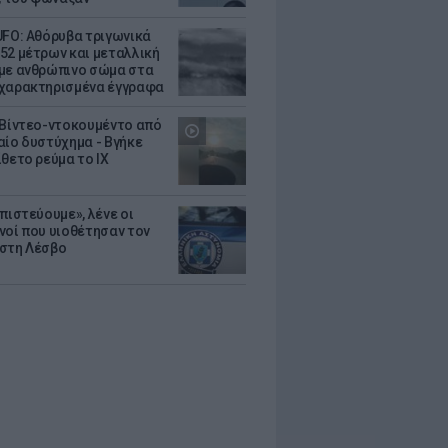
UFO: Αθόρυβα τριγωνικά
52 μέτρων και μεταλλική
με ανθρώπινο σώμα στα
χαρακτηρισμένα έγγραφα
 Βίντεο-ντοκουμέντο από
αίο δυστύχημα - Βγήκε
ίθετο ρεύμα το ΙΧ
πιστεύουμε», λένε οι
νοί που υιοθέτησαν τον
στη Λέσβο