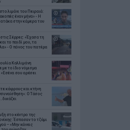
ς
στο λιμάνι του Πειραιά:
ακοπές έναν μήνα» - Η
 ατάκα στην κάμερα του
 στις Σέρρες: «Έχασα τη
και το παιδί μου, τα
λα» - Ο πόνος του πατέρα
Ιουλία Καλλιμάνη
 με το ίδιο νόμισμα
 «Εσένα σου αρέσει
ετε κάφρους και κτήνη
νσυναίσθηση»: Ο Τάσος
..δικάζει
ξη στο κέντρο της
νίκης: Έσπασαν το τζάμι
γού – «Μην κάνεις
 του φώναζαν