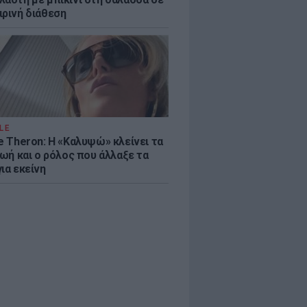
ιρινή διάθεση
LE
e Theron: Η «Καλυψώ» κλείνει τα
ζωή και ο ρόλος που άλλαξε τα
ια εκείνη