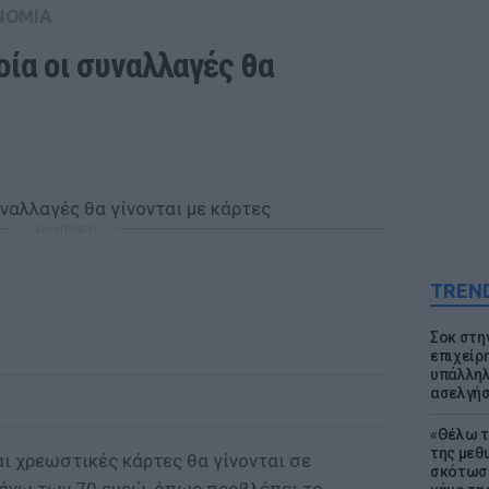
ΝΟΜΙΑ
οία οι συναλλαγές θα 
ΔΙΑΦΗΜΙΣΗ
TREN
Σοκ στη
επιχείρ
υπάλληλ
ασελγήσ
«Θέλω τ
της μεθ
ι χρεωστικές κάρτες θα γίνονται σε
σκότωσε