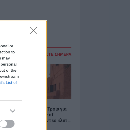
sonal or
ection to
ΔΙΑΒΑΣΤΕ ΣΗΜΕΡΑ
ou may
 personal
out of the
 downstream
B’s List of
LE
κινό χωριό που έγινε Τροία για
an, Yunkai για το Game of
 και σκηνικό για το βίντεο κλιπ ...
νδή