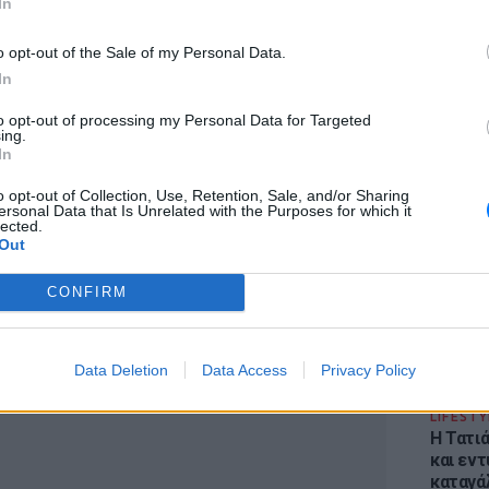
In
o opt-out of the Sale of my Personal Data.
In
to opt-out of processing my Personal Data for Targeted
ing.
In
ΕΙΔΗΣΕΙ
Φωτιά 
o opt-out of Collection, Use, Retention, Sale, and/or Sharing
ersonal Data that Is Unrelated with the Purposes for which it
Στεφάνι
lected.
εκκένω
Out
CONFIRM
ΔΙΑΦΗΜΙΣΗ
Data Deletion
Data Access
Privacy Policy
LIFESTY
Η Τατι
και εν
καταγά