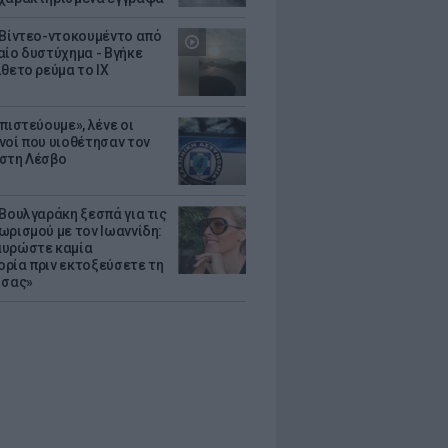
 Βίντεο-ντοκουμέντο από
αίο δυστύχημα - Βγήκε
ίθετο ρεύμα το ΙΧ
πιστεύουμε», λένε οι
νοί που υιοθέτησαν τον
στη Λέσβο
 Βουλγαράκη ξεσπά για τις
ωρισμού με τον Ιωαννίδη:
υρώστε καμία
ρία πριν εκτοξεύσετε τη
 σας»