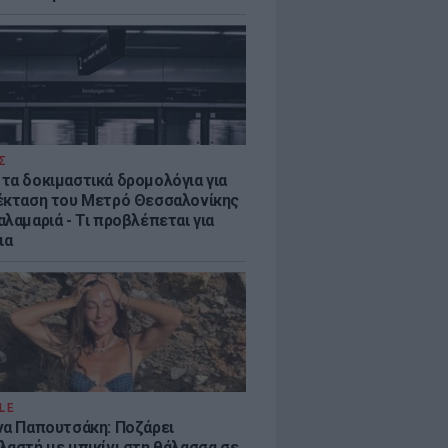
Σ
τα δοκιμαστικά δρομολόγια για
έκταση του Μετρό Θεσσαλονίκης
λαμαριά - Τι προβλέπεται για
ια
LE
να Παπουτσάκη: Ποζάρει
λαστή με μπικίνι στη θάλασσα σε