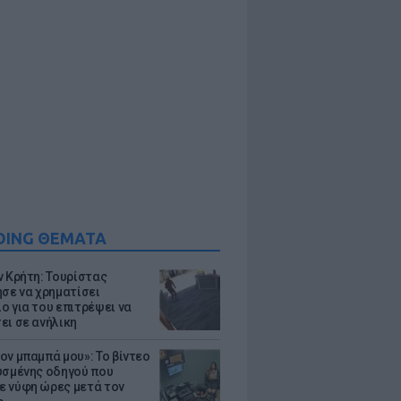
DING ΘΕΜΑΤΑ
ν Κρήτη: Τουρίστας
ησε να χρηματίσει
ο για του επιτρέψει να
ει σε ανήλικη
ον μπαμπά μου»: Το βίντεο
υσμένης οδηγού που
 νύφη ώρες μετά τον