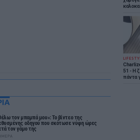
καλοκα
LIFESTY
Charliz
51 - H 
πάντα γ
ΡΙΑ
Θέλω τον μπαμπά μου»: Το βίντεο της
εθυσμένης οδηγού που σκότωσε νύφη ώρες
ετά τον γάμο της
ΉΜΕΡΑ