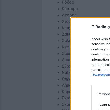
Ρόδος
Κέρκυρα
Λέσβος
Χίος
E-Radio.g
Κως
Ζάκυνθος
If you wish 
Σαλαμίνα
sensitive in
Κεφαλονιά
confirm you
Σάμος
continue se
Λευκάδα
information 
further disc
Σύρος
participants
Νάξος
Downstream 
Θήρα
Λήμνος
Κάρπαθος
Persona
Σκιάθος
Σκόπελος
I want t