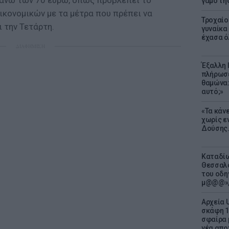
 άνω των 70 ευρώ, όπως προβλέπει το
γάμο τη
ικονομικών με τα μέτρα που πρέπει να
Τροχαίο
 την Τετάρτη.
γυναίκα 
έχασα ό
ΔΙΑΦΗΜΙΣΗ
Έξαλλη 
πλήρωσε
θαμώνα:
αυτό;»
«Τα κάν
χωρίς ε
Δούσης.
Καταδίω
Θεσσαλο
του οδη
μ@@@»,
Αρχεία 
σκάφη 1
σφαίρα 
νέα απο