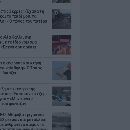
ς
 στις Σέρρες: «Έχασα τη
και το παιδί μου, τα
λα» - Ο πόνος του πατέρα
Ιουλία Καλλιμάνη
 με το ίδιο νόμισμα
 «Εσένα σου αρέσει
ετε κάφρους και κτήνη
νσυναίσθηση»: Ο Τάσος
..δικάζει
ξη στο κέντρο της
νίκης: Έσπασαν το τζάμι
γού – «Μην κάνεις
 του φώναζαν
UFO: Αθόρυβα τριγωνικά
52 μέτρων και μεταλλική
με ανθρώπινο σώμα στα
χαρακτηρισμένα έγγραφα