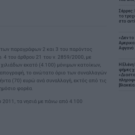
Σέρρες:
το τροχ
στο αντ
«Δεν το 
Αμερικα
Αφγανό 
 των παραγράφων 2 και 3 του παρόντος
. 4 του άρθρου 21 του ν. 2859/2000, με
ιλιάδων εκατό (4.100) μόνιμων κατοίκων,
Η Ελένη
φήμες χ
ή απογραφή, το ανώτατο όριο των συναλλαγών
«Διαστα
ήντα (70) ευρώ ανά συναλλαγή, εκτός από τις
πληροφο
βλακεία
δημόσιο φορέα.
 2011, τα νησιά με πάνω από 4.100