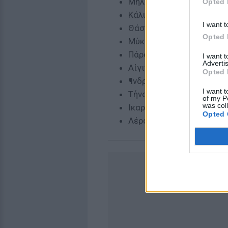
Μήλος
Opted 
Κάλυμνος
I want t
Θάσος
Opted 
Μύκονος
Πάρος
I want 
Advertis
Αίγινα
Opted 
¶νδρος
I want t
Τήνος
of my P
was col
Ικαρία
Opted 
Λέρος