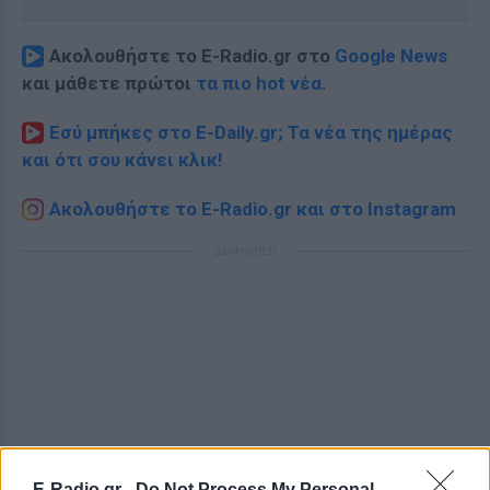
Ακολουθήστε το E-Radio.gr στο
Google News
και μάθετε πρώτοι
τα πιο hot νέα
.
Εσύ μπήκες στο E-Daily.gr; Τα νέα της ημέρας
και ότι σου κάνει κλικ!
Ακολουθήστε το E-Radio.gr και στο Instagram
ΔΙΑΦΗΜΙΣΗ
E-Radio.gr -
Do Not Process My Personal