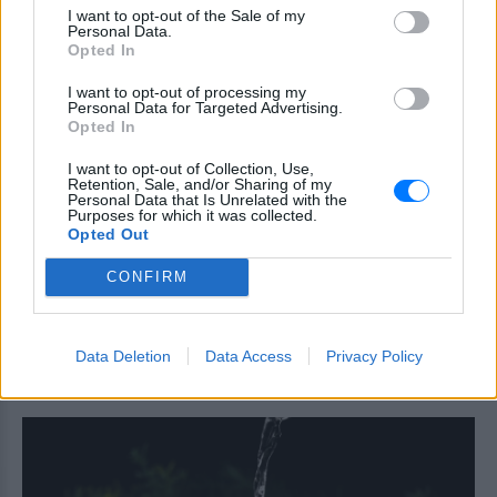
ΠΡΙΝ 11 ΏΡΕΣ
I want to opt-out of the Sale of my
Personal Data.
Το φυσικό αξιοθέατο που εντυπωσιάζει
όσους το ανακαλύπτουν – Σταλακτίτες,
Opted In
πηγές και παγωμένα νερά
I want to opt-out of processing my
Το navy jumpsuit της Βάσως
Personal Data for Targeted Advertising.
Λασκαράκη με τη ζώνη είναι το
Opted In
πιο εύκολο chic outfit
I want to opt-out of Collection, Use,
ΠΡΙΝ 11 ΏΡΕΣ
Retention, Sale, and/or Sharing of my
Personal Data that Is Unrelated with the
Το look που αποδεικνύει ότι η κομψότητα
Purposes for which it was collected.
δεν χρειάζεται προσπάθεια
Opted Out
Τα 5 πιο ρομαντικά χωριά της
CONFIRM
Ελλάδας για εκδρομή με το
ταίρι σου
ΠΡΙΝ 11 ΏΡΕΣ
Data Deletion
Data Access
Privacy Policy
Πέντε ελληνικά χωριά φτιαγμένα για
ρομαντικές αποδράσεις