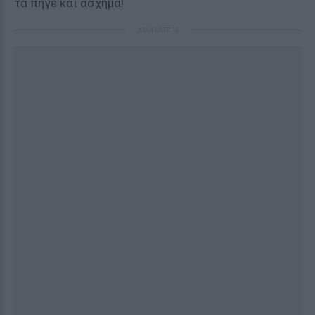
τα πήγε και άσχημα!
ΔΙΑΦΗΜΙΣΗ