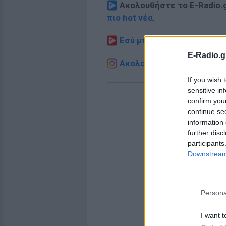
Ακολουθήστε το E-Radio.
πιο hot νέα
.
Εσύ μπήκες στο E-Daily.gr
E-Radio.g
Ακολουθήστε το E-Radio.g
If you wish 
sensitive in
confirm you
continue se
information 
further disc
participants
Downstream 
Persona
I want t