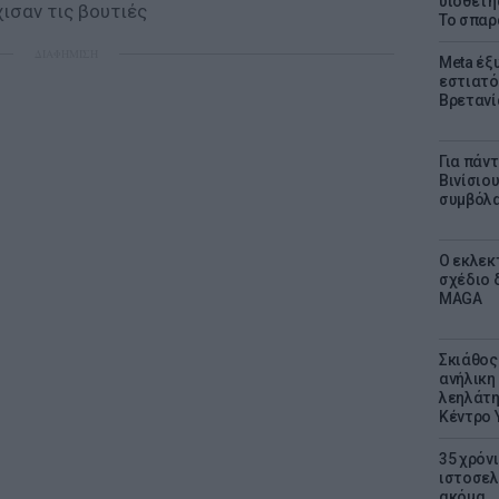
υιοθετή
ισαν τις βουτιές
Το σπαρ
ΔΙΑΦΗΜΙΣΗ
Meta έξυ
εστιατό
Βρετανί
Για πάν
Βινίσιο
συμβόλα
Ο εκλεκ
σχέδιο 
MAGA
Σκιάθος:
ανήλικη 
λεηλάτη
Κέντρο 
35 χρόν
ιστοσελ
ακόμα