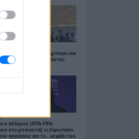
Σ
 «Οι κάτοικοι είναι ανήμποροι και
ι αγωνία» - 5.000 μετανάστες
νουν στην περιοχή
Σ
ρα ο πόλεμος UEFA-FIFA:
ουν στο μποϊκοτάζ οι Ευρωπαίοι
ούν εγγυήσεις και το... κεφάλι του