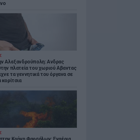
ίνο
Σ
ην Αλεξανδρούπολη: Ανδρας
στην πλατεία του χωριού Αβαντας
ιχνε τα γεννητικά του όργανα σε
 κορίτσια
Σ
στην Κρήνη Φαρσάλων: Εναέρια