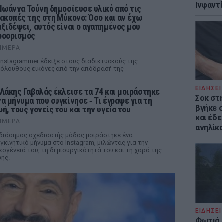
Ινφαντ
 Ιωάννα Τούνη δημοσίευσε υλικό από τις
ιακοπές της στη Μύκονο: Όσο και αν έχω
αξιδέψει, αυτός είναι ο αγαπημένος μου
ροορισμός
ΉΜΕΡΑ
Instagrammer έδειξε στους διαδικτυακούς της
όλουθους εικόνες από την απόδρασή της
ΕΙΔΗΣΕΙ
 Λάκης Γαβαλάς έκλεισε τα 74 και μοιράστηκε
Σοκ στ
να μήνυμα που συγκίνησε ‑ Τι έγραψε για τη
βγήκε 
ωή, τους γονείς του και την υγεία του
και έδε
ΉΜΕΡΑ
ανηλίκα
διάσημος σχεδιαστής μόδας μοιράστηκε ένα
γκινητικό μήνυμα στο Instagram, μιλώντας για την
κογένειά του, τη δημιουργικότητά του και τη χαρά της
ής.
ΕΙΔΗΣΕΙ
Φωτιά 