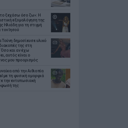
 το ξεχάσω όσο ζω»: Η
ιστική εξομολόγηση της
ς Ηλιάδη για τη στιγμή
 τον Ιησού
α Τούνη δημοσίευσε υλικό
 διακοπές της στη
 Όσο και αν έχω
ι, αυτός είναι ο
νος μου προορισμός
υναίκα από την Αιθιοπία
ral με τη φυσική ομορφιά
ίτε την εντυπωσιακή
ρφωσή της