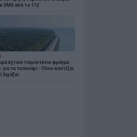
αι SMS από το 112
Σ
ώρα έχτισε τσιμεντένιο φράγμα
. για τα τσουνάμι - Πόσο κοστίζει
τί διχάζει