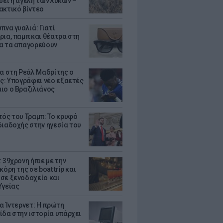
σει η αγέλη των λύκων –
ακτικό βίντεο
πνα γυαλιά: Γιατί
ρια, παμπ και θέατρα στη
α τα απαγορεύουν
τα στη Ρεάλ Μαδρίτης ο
υς: Υπογράφει νέο εξαετές
ιο ο Βραζιλιάνος
τός του Τραμπ: Το κρυφό
διαδοχής στην ηγεσία του
 39χρονη ήπιε με την
κόρη της σε boat trip και
σε ξενοδοχείο και
Υγείας
ια Ίντερνετ: Η πρώτη
ίδα στην ιστορία υπάρχει