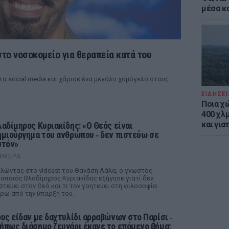
μέσα κ
το νοσοκομείο για θεραπεία κατά του
τα social media και χάρισε ένα μεγάλο χαμόγελο στους
ΕΙΔΗΣΕΙ
Ποια χ
400 χλμ
και για
λαδίμηρος Κυριακίδης: «Ο Θεός είναι
ημιούργημα του ανθρώπου ‑ δεν πιστεύω σε
υτόν»
ΉΜΕΡΑ
λώντας στο vidcast του Θανάση Λάλα, ο γνωστός
οποιός Βλαδίμηρος Κυριακίδης εξήγησε γιατί δεν
στεύει στον Θεό και τι τον γοητεύει στη φιλοσοφία
ρω από την ύπαρξή του.
ους είδαν με δαχτυλίδι αρραβώνων στο Παρίσι ‑
ήπως διάσημο ζευγάρι έκανε το επόμενο βήμα;