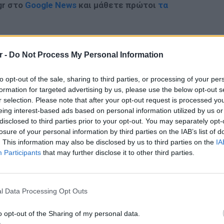
gr στο
Google News
και μάθετε πρώτοι
τα
; Τα νέα της ημέρας και ότι σου κάνει κλικ!
r -
Do Not Process My Personal Information
r και στο Instagram
to opt-out of the sale, sharing to third parties, or processing of your per
ΔΙΑΦΗΜΙΣΗ
formation for targeted advertising by us, please use the below opt-out s
r selection. Please note that after your opt-out request is processed y
eing interest-based ads based on personal information utilized by us or
disclosed to third parties prior to your opt-out. You may separately opt-
losure of your personal information by third parties on the IAB’s list of
. This information may also be disclosed by us to third parties on the
IA
Participants
that may further disclose it to other third parties.
ΕΙΔΗΣΕΙ
l Data Processing Opt Outs
Συμφων
Στην αμ
o opt-out of the Sharing of my personal data.
ευρώ