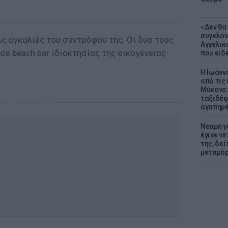
«Δεν θα
συγκλον
ς αγκαλιές του συντρόφου της. Οι δυο τους
Αγγελική
σε beach bar ιδιοκτησίας της οικογένειας
που είδε
Η Ιωάνν
από τις
Μύκονο:
ταξιδέψε
ΔΙΑΦΗΜΙΣΗ
αγαπημέ
Νεαρή γ
έγινε vi
της, δε
μεταμό