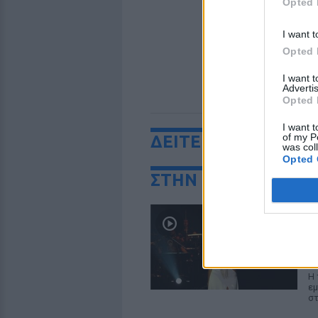
Opted 
I want t
Opted 
I want 
Advertis
Opted 
I want t
of my P
ΔΕΙΤΕ ΕΠΙΣΗΣ
was col
Opted 
ΣΤΗΝ ΙΔΙΑ ΚΑΤΗΓΟ
«
ε
σ
Σ
Η 
εμ
στ