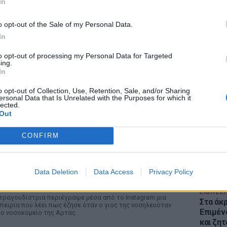
In
o opt-out of the Sale of my Personal Data.
In
to opt-out of processing my Personal Data for Targeted
ing.
In
ΕΙΔΗΣΕΙ
Θέουτα:
o opt-out of Collection, Use, Retention, Sale, and/or Sharing
γεμάτο
ersonal Data that Is Unrelated with the Purposes for which it
lected.
παραμέ
Out
ΡΙΑ
CONFIRM
Δεν θα το ξεχάσω όσο ζω»: Η συγκλονιστική
ξομολόγηση της Αγγελικής Ηλιάδη για τη
τιγμή που είδε τον Ιησού
Data Deletion
Data Access
Privacy Policy
ΉΜΕΡΑ
ΕΙΔΗΣΕΙ
τραγουδίστρια περιέγραψε μέσα από το Instagram μια
Στα άκ
πειρία που λέει πως έζησε όταν ο γιος της νοσηλευόταν
Επιμέν
ο νοσοκομείο της Αρτας.
και ζητ