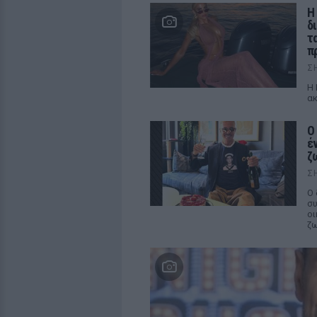
Η
δ
τ
π
Σ
Η 
ακ
Ο
έ
ζ
Σ
Ο 
συ
οι
ζω