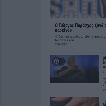
O Γιώργος Παράσχος ξανά σ
καρκίνου
«Πάμε για νέα θεραπεία», έγραψε σ
followers του
ΣΉΜΕΡΑ
Β
δ
α
Σ
Μι
ηθ
πι
γύ
Τ
Μ