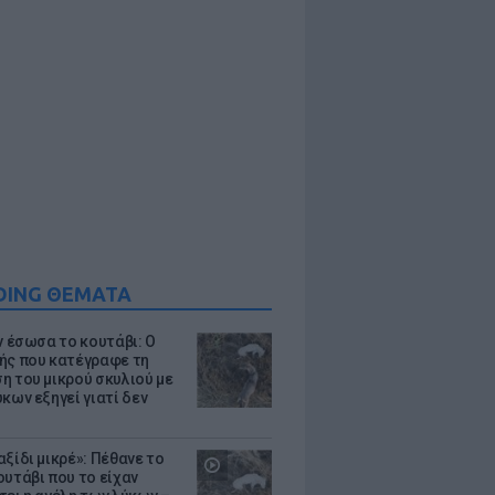
DING ΘΕΜΑΤΑ
ν έσωσα το κουτάβι: Ο
ής που κατέγραφε τη
η του μικρού σκυλιού με
κων εξηγεί γιατί δεν
ξίδι μικρέ»: Πέθανε το
ουτάβι που το είχαν