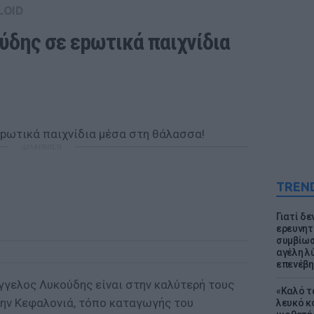
LOID
ύδης σε εpωτικά παιχνίδια 
ΔΙΑΦΗΜΙΣΗ
TREN
Γιατί δε
ερευνητ
συμβίωσ
αγέλη λύ
επενέβη
γγελος Λυκούδης είναι στην καλύτερή τους
«Καλό τα
την Κεφαλονιά, τόπο καταγωγής του
λευκό κ