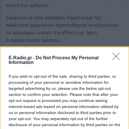
περνά πιο γρήγορα.
Σύμφωνα με όσα αναφέρει δημοσίευμα της
MailOnline, ψυχολόγοι προσπάθησαν να εξηγήσουν
το φαινόμενο «return trip effect» με τρεις
διαφορετικούς τρόπους:
Μία εξήγηση είναι ότι στο αρχικό ταξίδι, οι
E-Radio.gr -
Do Not Process My Personal
ταξιδιώτες δίνουν μεγαλύτερη προσοχή στον
Information
χρόνο που περνά, καθώς αγωνιούν για το πότε
θα φτάσουν και κατά συνέπεια, κοιτάζουν
If you wish to opt-out of the sale, sharing to third parties, or
συνεχώς το ρολόι ή το τηλέφωνό τους, με
processing of your personal or sensitive information for
targeted advertising by us, please use the below opt-out
αποτέλεσμα να φαίνεται λες και ο χρόνος
section to confirm your selection. Please note that after your
περνά πολύ αργά.
opt-out request is processed you may continue seeing
¶λλοι πιστεύουν ότι το φαινόμενο αυτό
interest-based ads based on personal information utilized by
σχετίζεται με την εξοικείωση. Κατά τη
us or personal information disclosed to third parties prior to
your opt-out. You may separately opt-out of the further
διαδρομή προς έναν προορισμό, αυτή είναι
disclosure of your personal information by third parties on the
συνήθως άγνωστη, όμως στην επιστροφή