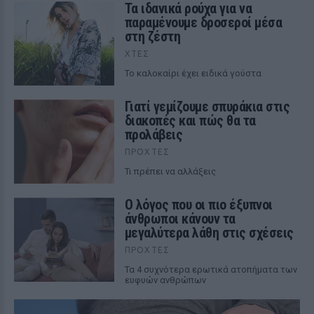
Τα ιδανικά ρούχα για να
παραμένουμε δροσεροί μέσα
στη ζέστη
ΧΤΕΣ
To καλοκαίρι έχει ειδικά γούστα
Γιατί γεμίζουμε σπυράκια στις
διακοπές και πώς θα τα
προλάβεις
ΠΡΟΧΤΈΣ
Τι πρέπει να αλλάξεις
Ο λόγος που οι πιο έξυπνοι
άνθρωποι κάνουν τα
μεγαλύτερα λάθη στις σχέσεις
ΠΡΟΧΤΈΣ
Τα 4 συχνότερα ερωτικά ατοπήματα των
ευφυών ανθρώπων