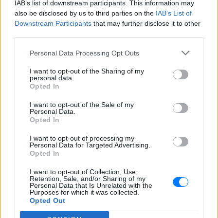
IAB’s list of downstream participants. This information may
αναγνωρίζει κανείς συγκεκριμένα σημεία, κάτι
also be disclosed by us to third parties on the
IAB’s List of
που προσδίδει την αίσθηση της πιο σύντομης
Downstream Participants
that may further disclose it to other
third parties.
διαδρομής.
¶λλοι εκτιμούν, ότι οι άνθρωποι μπορεί να
Personal Data Processing Opt Outs
βιώσουν την επίδραση αυτή ακόμη κι όταν
I want to opt-out of the Sharing of my
είναι σε άγνωστα μέρη.
personal data.
Opted In
Κατά πάσα πιθανότητα, το φαινόμενο αυτό είναι
I want to opt-out of the Sale of my
πιθανώς ένας συνδυασμός όλων αυτών (και άλλων)
Personal Data.
παραγόντων.
Opted In
I want to opt-out of processing my
[ΠΗΓΗ]
Personal Data for Targeted Advertising.
Opted In
I want to opt-out of Collection, Use,
ΔΙΑΦΗΜΙΣΗ
Retention, Sale, and/or Sharing of my
Personal Data that Is Unrelated with the
Purposes for which it was collected.
Opted Out