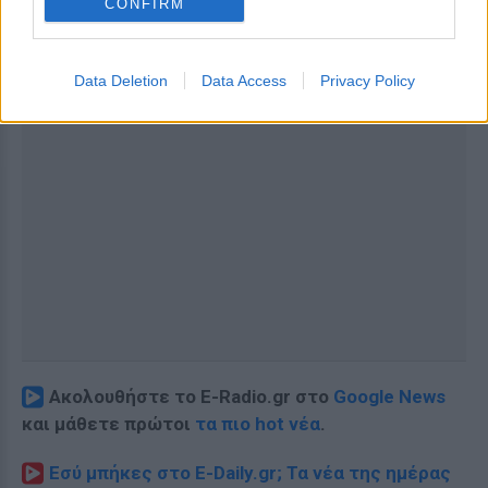
CONFIRM
Data Deletion
Data Access
Privacy Policy
Ακολουθήστε το E-Radio.gr στο
Google News
και μάθετε πρώτοι
τα πιο hot νέα
.
Εσύ μπήκες στο E-Daily.gr; Τα νέα της ημέρας