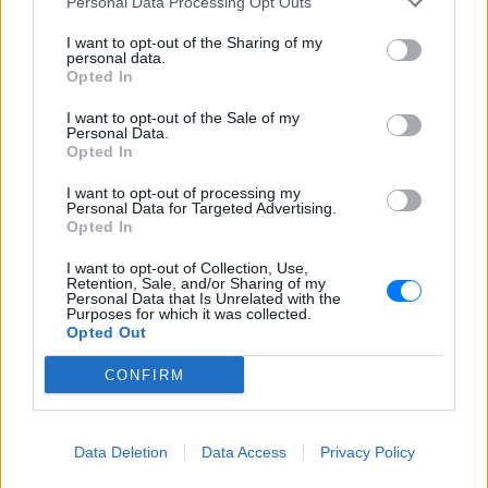
Personal Data Processing Opt Outs
Τα προβλήματα ξεκίνησαν μετά την
επιστροφή του από τον στρατό
I want to opt-out of the Sharing of my
personal data.
Opted In
I want to opt-out of the Sale of my
Personal Data.
Opted In
I want to opt-out of processing my
Personal Data for Targeted Advertising.
Βίντεο: Υποψήφιος Δημοκρατικών στη Χαβάη
Opted In
βρίζει γυναίκες σε παραλία και τρώει ξύλο
I want to opt-out of Collection, Use,
Οι Αρχές συνέλαβαν τον Κίριλ Μπάσιν, υποψήφιο των
Retention, Sale, and/or Sharing of my
Δημοκρατικών για το Κογκρέσο στη Χαβάη, μετά από
Personal Data that Is Unrelated with the
επεισόδιο σε κατάμεστη παραλία όπου φέρεται να απείλησε
Purposes for which it was collected.
λουόμενους και να εμπλάκηκε σε βίαιη συμπλοκή
Opted Out
ΣΉΜΕΡΑ
CONFIRM
Εντοπίστηκε σήραγγα 40
μέτρων στη Λιθουανία για τη
διέλευση παράνομων
Data Deletion
Data Access
Privacy Policy
μεταναστών από τη