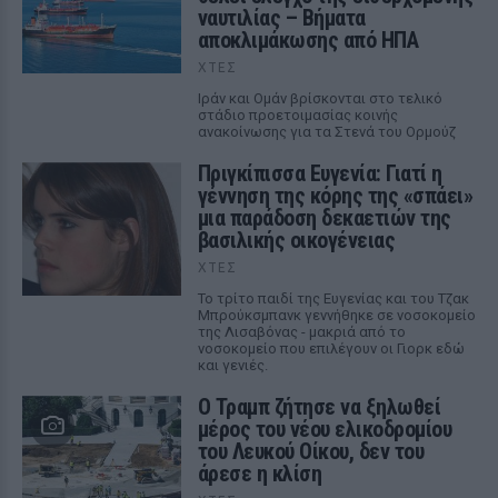
ναυτιλίας – Βήματα
αποκλιμάκωσης από ΗΠΑ
ΧΤΕΣ
Ιράν και Ομάν βρίσκονται στο τελικό
στάδιο προετοιμασίας κοινής
ανακοίνωσης για τα Στενά του Ορμούζ
Πριγκίπισσα Ευγενία: Γιατί η
γέννηση της κόρης της «σπάει»
μια παράδοση δεκαετιών της
βασιλικής οικογένειας
ΧΤΕΣ
Το τρίτο παιδί της Ευγενίας και του Τζακ
Μπρούκσμπανκ γεννήθηκε σε νοσοκομείο
της Λισαβόνας - μακριά από το
νοσοκομείο που επιλέγουν οι Γιορκ εδώ
και γενιές.
Ο Τραμπ ζήτησε να ξηλωθεί
μέρος του νέου ελικοδρομίου
του Λευκού Οίκου, δεν του
άρεσε η κλίση