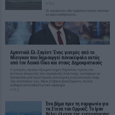
ΧΤΕΣ
Οι «πράσινοι« θα τιμήσουν όσους έπεσαν
εν ώρα καθήκοντος
Αμπντούλ Ελ‑Σαγέντ: Ένας γιατρός από το
Μίσιγκαν που δημιουργεί πονοκέφαλο εκτός
από τον Λευκό Οίκο και στους Δημοκρατικούς
Ο γιατρός, πρώην αξιωματούχος δημόσιας υγείας και
έντονος επικριτής της ισραηλινής πολιτικής, κατάφερε να
ξεπεράσει μία πρωτοφανή οικονομική κινητοποίηση υπέρ
της αντιπάλου του, Χέιλι Στίβενς βασιζόμενος σε ένα
καθαρά αντικαθεστωτικό αφήγημα
ΧΤΕΣ
Ένα βήμα πριν τη συμφωνία για
τα Στενά του Ορμούζ: Το Ιράν
θέλει έλεγχο της εισερχόμενης