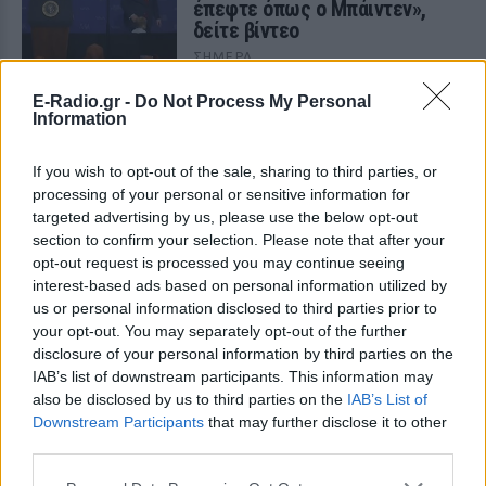
έπεφτε όπως ο Μπάιντεν»,
δείτε βίντεο
ΣΉΜΕΡΑ
Μια από τις επικότερες τούμπες του Τζο
E-Radio.gr -
Do Not Process My Personal
Μπάιντεν ήταν στη σκηνή εκδήλωση της
Information
αμερικανικής Σχολής Ικάρων
Μυστράς: «Δεν ήταν οικονομικό
If you wish to opt-out of the sale, sharing to third parties, or
το κίνητρο» υποστηρίζει ο
processing of your personal or sensitive information for
συνήγορος του 55χρονου που
targeted advertising by us, please use the below opt-out
είχε τη σορό του πατέρα του σε
section to confirm your selection. Please note that after your
καταψύκτη
opt-out request is processed you may continue seeing
ΣΉΜΕΡΑ
interest-based ads based on personal information utilized by
Ο ίδιος δήλωσε ότι ο πελάτης του είχε
us or personal information disclosed to third parties prior to
μια εξαιρετικά έντονη συναισθηματική
your opt-out. You may separately opt-out of the further
εξάρτηση από τους γονείς του
disclosure of your personal information by third parties on the
Βόλος: 26χρονος απείλησε να
IAB’s list of downstream participants. This information may
σφάξει τη μητέρα του και
also be disclosed by us to third parties on the
IAB’s List of
χτύπησε τον αδελφό του για το
Downstream Participants
that may further disclose it to other
πρωινό
third parties.
ΣΉΜΕΡΑ