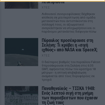
Λευκορωσία
ΧΤΕΣ
Λιθουανοί συνοριοφύλακες δέχθηκαν
επίθεση σε μία περίπτωση από ομάδα
μεταναστών που αντιστέκονταν στη
σύλληψή τους, οι αξιωματικοί
αναγκάστηκαν να υποχωρήσουν και οι
παράνομοι μετανάστες διέφυγαν πίσω
Πύραυλος προσέκρουσε στη
Σελήνη: Τι κρύβει η «σιγή
ιχθύος» από NASA και SpaceX;
ΧΤΕΣ
Ο δεύτερος βαθμός του πυραύλου Falcon
9 προσέκρουσε στη Σελήνη στις 6:35
GMT, αφήνοντας πίσω του κρατήρα 18
μέτρων - η οπτική επιβεβαίωση
αναμένεται από τους δορυφόρους σε
τροχιά
Παναθηναϊκός – ΤΣΣΚΑ 1948:
Ενός λεπτού σιγή στη μνήμη
των πυροσβεστών που έχασαν
τη ζωή τους