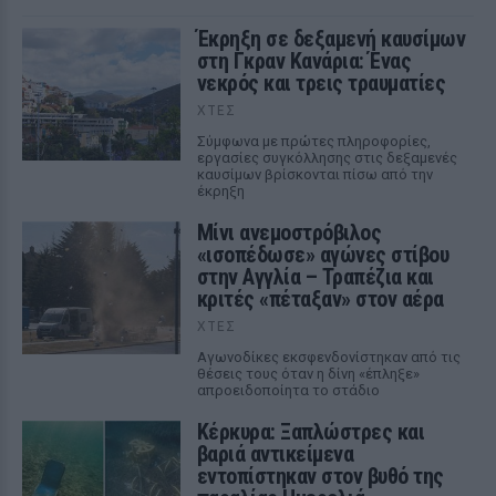
Έκρηξη σε δεξαμενή καυσίμων
στη Γκραν Κανάρια: Ένας
νεκρός και τρεις τραυματίες
ΧΤΕΣ
Σύμφωνα με πρώτες πληροφορίες,
εργασίες συγκόλλησης στις δεξαμενές
καυσίμων βρίσκονται πίσω από την
έκρηξη
Μίνι ανεμοστρόβιλος
«ισοπέδωσε» αγώνες στίβου
στην Αγγλία – Τραπέζια και
κριτές «πέταξαν» στον αέρα
ΧΤΕΣ
Αγωνοδίκες εκσφενδονίστηκαν από τις
θέσεις τους όταν η δίνη «έπληξε»
απροειδοποίητα το στάδιο
Κέρκυρα: Ξαπλώστρες και
βαριά αντικείμενα
εντοπίστηκαν στον βυθό της