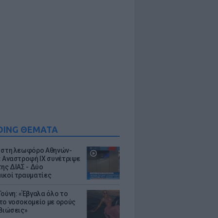
DING ΘΕΜΑΤΑ
 στη λεωφόρο Αθηνών-
: Αναστροφή ΙΧ συνέτριψε
της ΔΙΑΣ - Δύο
ικοί τραυματίες
Τούνη: «Έβγαλα όλο το
το νοσοκομείο με ορούς
ιβιώσεις»