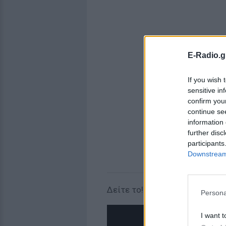
E-Radio.g
If you wish 
sensitive in
confirm you
continue se
information 
further disc
participants
Downstream 
Δείτε το!
Persona
I want t