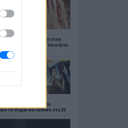
Α
αιότερο ξύλινο εργαλείο στον
βρέθηκε στην Ελλάδα - ποια ήταν
η του
Α
α του σουρεαλισμού που
ησε τη Vogue και πέθανε στα 35