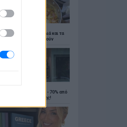
ό γιαούρτι: Μία κουταλιά και τα
led eggs θα απογειωθούν
ΤΕ
ιρινές εκπτώσεις έως - 70% από
αλύτερα eshops ένδυσης!