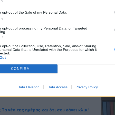
In
 που τα οιστρογόνα βρίσκονται σε υψηλά
 ακτινοβολεί και τα μαλλιά τους είναι
o opt-out of the Sale of my Personal Data.
In
ΕΥ ΖΗΝ
ΔΙΑΦΗΜΙΣΗ
to opt-out of processing my Personal Data for Targeted
Ελληνικ
ing.
scramb
In
o opt-out of Collection, Use, Retention, Sale, and/or Sharing
ersonal Data that Is Unrelated with the Purposes for which it
lected.
Out
CONFIRM
ΚΕΡΔΙΣ
Καλοκα
Data Deletion
Data Access
Privacy Policy
τα μεγ
gr στο
Google News
και μάθετε πρώτοι
τα
; Τα νέα της ημέρας και ότι σου κάνει κλικ!