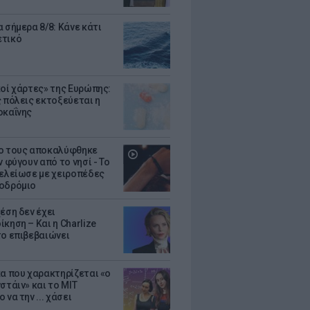
 σήμερα 8/8: Κάνε κάτι
ετικό
κοί χάρτες» της Ευρώπης:
ς πόλεις εκτοξεύεται η
οκαΐνης
ο τους αποκαλύφθηκε
ν φύγουν από το νησί - Το
τελείωσε με χειροπέδες
οδρόμιο
έση δεν έχει
κηση – Και η Charlize
το επιβεβαιώνει
κα που χαρακτηρίζεται «ο
στάιν» και το MIT
 να την ... χάσει