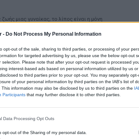
ζωής μιας γυναίκας, το λίπος είναι η μόνη
την ψυχική της ισορροπία, ενώ όπως έχει
r -
Do Not Process My Personal Information
αίκες περνούν πιο ομαλά το στάδιο της
ων οιστρογόνων να γίνεται λίγο πιο εύκολη.
to opt-out of the sale, sharing to third parties, or processing of your per
formation for targeted advertising by us, please use the below opt-out s
r selection. Please note that after your opt-out request is processed y
γυναίκες εμφανίζουν κάποιο θέμα
eing interest-based ads based on personal information utilized by us or
έρει ο Παγκόσμιος Οργανισμός Υγείας, οι
disclosed to third parties prior to your opt-out. You may separately opt-
νες που κινδυνεύουν περισσότερο, καθώς η
losure of your personal information by third parties on the IAB’s list of
. This information may also be disclosed by us to third parties on the
IA
την κάλυψη της ημερήσιας ποσότητας
Participants
that may further disclose it to other third parties.
οργανισμός.
POP CU
5 one-h
διάσημ
ι από τον λιπώδη ιστό ρυθμίζουν την
l Data Processing Opt Outs
ώ προστατεύουν από τις ρυτίδες και
o opt-out of the Sharing of my personal data.
ος, χαρίζοντάς του λάμψη. Γι' αυτό και κατά