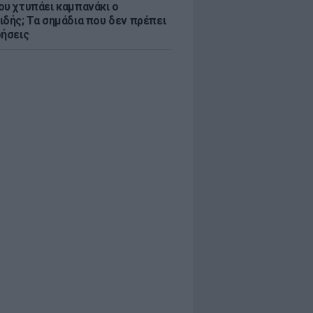
ου χτυπάει καμπανάκι ο
ιδής; Τα σημάδια που δεν πρέπει
οήσεις