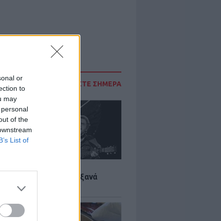
sonal or
ΔΙΑΒΑΣΤΕ ΣΗΜΕΡΑ
ection to
ou may
 personal
out of the
 downstream
B’s List of
LTURE
it wonders που έγιναν ξανά
οι από… ατύχημα