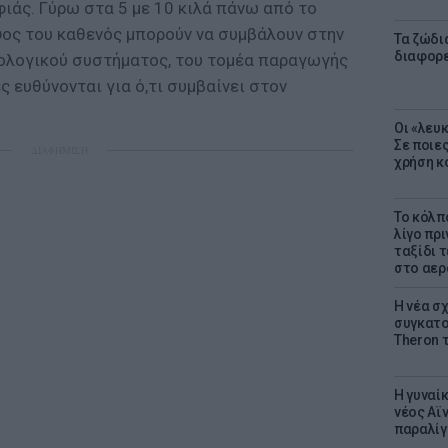
φιάς. Γύρω στα 5 με 10 κιλά πάνω από το
ψος του καθενός μπορούν να συμβάλουν στην
Τα ζώδια
διαφορ
νολογικού συστήματος, του τομέα παραγωγής
ς ευθύνονται για ό,τι συμβαίνει στον
Οι «λευ
Σε ποιε
ΔΙΑΦΗΜΙΣΗ
χρήση κ
Το κόλπ
λίγο πρι
ταξίδι 
στο αερ
Η νέα σχ
συγκατοί
Theron 
Η γυναί
νέος Αϊν
παραλίγο