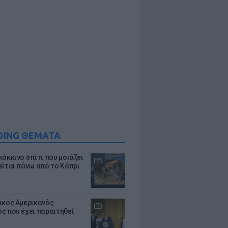
DING ΘΕΜΑΤΑ
κόκκινο σπίτι που μοιάζει
είται πάνω από το Κάπρι
ικός Αμερικανός
ς που έχει παραιτηθεί