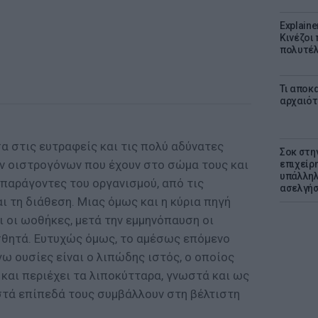
Explaine
Κινέζοι
πολυτέλ
Τι αποκ
αρχαιότ
α στις ευτραφείς και τις πολύ αδύνατες
Σοκ στη
ων οιστρογόνων που έχουν στο σώμα τους και
επιχείρ
υπάλληλ
 παράγοντες του οργανισμού, από τις
ασελγήσ
ι τη διάθεση. Μιας όμως και η κύρια πηγή
 οι ωοθήκες, μετά την εμμηνόπαυση οι
σθητά. Ευτυχώς όμως, το αμέσως επόμενο
γω ουσίες είναι ο λιπώδης ιστός, ο οποίος
και περιέχει τα λιποκύτταρα, γνωστά και ως
ωστά επίπεδά τους συμβάλλουν στη βέλτιστη