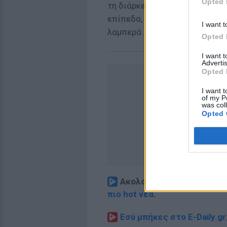
Opted 
τη διάρκεια της εγκυμοσύνης,
επίπεδα, το δέρμα των εγκύων
I want t
λαμπερά.
Opted 
I want 
Advertis
Opted 
I want t
of my P
was col
Opted 
Ακολουθήστε το E-Radio.
πιο hot νέα
.
Εσύ μπήκες στο E-Daily.gr