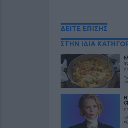
ΔΕΙΤΕ ΕΠΙΣΗΣ
ΣΤΗΝ ΙΔΙΑ ΚΑΤΗΓΟ
Ε
s
Π
Το
το
Η
C
Π
«Δ
εξ