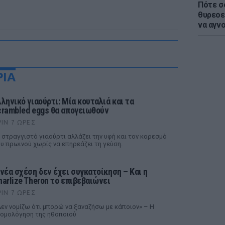
Πότε σ
θυρεοε
να αγν
ΡΙΑ
λληνικό γιαούρτι: Μία κουταλιά και τα
crambled eggs θα απογειωθούν
ΡΙΝ 7 ΏΡΕΣ
 στραγγιστό γιαούρτι αλλάζει την υφή και τον κορεσμό
υ πρωινού χωρίς να επηρεάζει τη γεύση.
 νέα σχέση δεν έχει συγκατοίκηση – Και η
harlize Theron το επιβεβαιώνει
ΡΙΝ 7 ΏΡΕΣ
εν νομίζω ότι μπορώ να ξαναζήσω με κάποιον» – Η
ομολόγηση της ηθοποιού