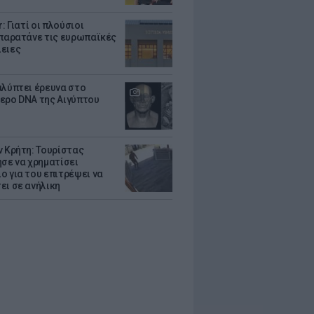
r: Γιατί οι πλούσιοι
 παρατάνε τις ευρωπαϊκές
ειες
αλύπτει έρευνα στο
ερο DNA της Αιγύπτου
ν Κρήτη: Τουρίστας
ησε να χρηματίσει
ο για του επιτρέψει να
ει σε ανήλικη