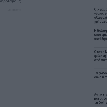
βαρδισμούς.
Οι «μαύ
ΔΙΑΦΗΜΙΣΗ
νύφες τ
εξαφανί
χρήματ
Η δολοφ
επιστρέ
συνέβησ
Όταν η M
φυλακή 
από ποτ
Τα ζώδια
ευνοεί 
Αυτό εί
μέχρι τ
τη ζωή 