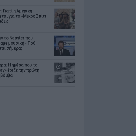
r: Γιατί η Αμερική
ται για το «Μικρό Σπίτι
δι»;
ν το Napster που
αμε μουσική - Πού
ται σήμερα;
ερα: Η ημέρα που το
Gay» έριξε την πρώτη
 βόμβα