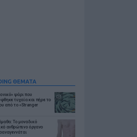
DING ΘΕΜΑΤΑ
μονικό» ψάρι που
φθηκε τυχαία και πήρε το
ου από το «Stranger
έμαθα: Το μοναδικό
κό ανθρώπινο όργανο
οαναγεννάται