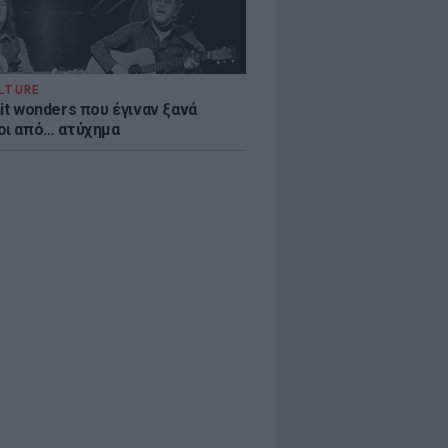
LTURE
it wonders που έγιναν ξανά
οι από… ατύχημα