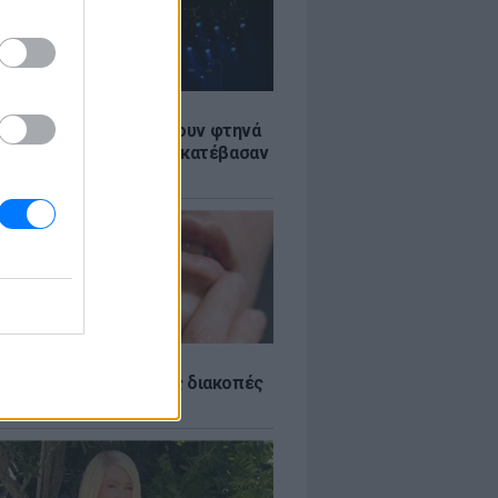
LE
αυλίες επιτέλους βγάζουν φτηνά
ια - Ποιοι καλλιτέχνες κατέβασαν
ές
εμίζουμε σπυράκια στις διακοπές
ς θα τα προλάβεις