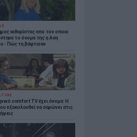
LE
ημος κιθαρίστας απο τον οποιο
στηκε το όνομα της η Αση
υ - Πώς τη βάφτισαν
LTURE
νικό comfort TV έχει όνομα: Η
που εξακολουθεί να σαρώνει στις
ήψεις