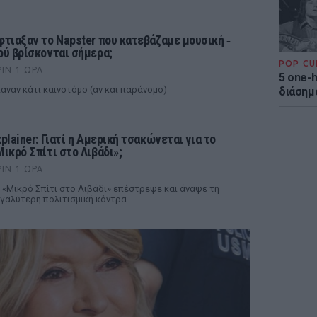
φτιαξαν το Napster που κατεβάζαμε μουσική ‑
ού βρίσκονται σήμερα;
POP CU
ΡΙΝ 1 ΏΡΑ
5 one-h
αναν κάτι καινοτόμο (αν και παράνομο)
διάσημ
xplainer: Γιατί η Αμερική τσακώνεται για το
Μικρό Σπίτι στο Λιβάδι»;
ΡΙΝ 1 ΏΡΑ
 «Μικρό Σπίτι στο Λιβάδι» επέστρεψε και άναψε τη
γαλύτερη πολιτισμική κόντρα