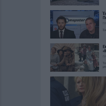
Έ
Π
Π
Έκ
E
«
Π
Το
με