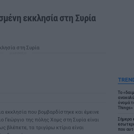
σμένη εκκλησία στη Συρία
ΔΙΑΦΗΜΙΣΗ
TREN
Το «δαι
ανακαλύ
όνομά τ
Things»
ια εκκλησία που βομβαρδίστηκε και έμεινε
ιο Γεώργιο της πόλης Χομς στη Συρία είναι
Σήμερα 
εσωτερι
ως βλέπετε, τα τριγύρω κτίρια είναι
που αυτ