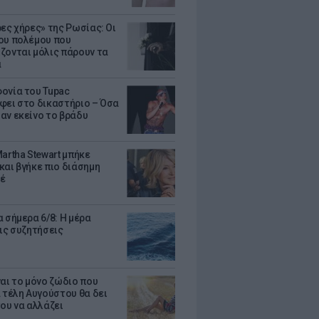
ρες χήρες» της Ρωσίας: Οι
ου πολέμου που
ζονται μόλις πάρουν τα
α
ονία του Tupac
φει στο δικαστήριο – Όσα
αν εκείνο το βράδυ
artha Stewart μπήκε
και βγήκε πιο διάσημη
έ
 σήμερα 6/8: Η μέρα
τις συζητήσεις
ναι το μόνο ζώδιο που
α τέλη Αυγούστου θα δει
του να αλλάζει