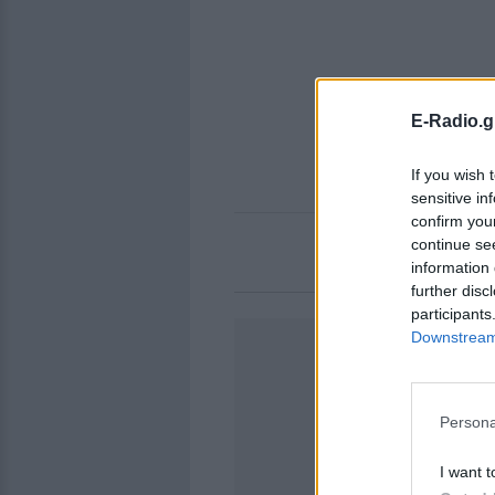
E-Radio.g
If you wish 
sensitive in
confirm you
continue se
information 
further disc
participants
Downstream 
Persona
I want t