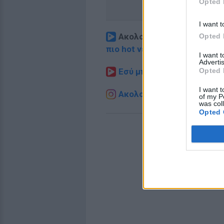
Opted 
I want t
Ακολουθήστε το E-Radio.
Opted 
πιο hot νέα
.
I want 
Advertis
Opted 
Εσύ μπήκες στο E-Daily.gr
I want t
Ακολουθήστε το E-Radio.g
of my P
was col
Opted 