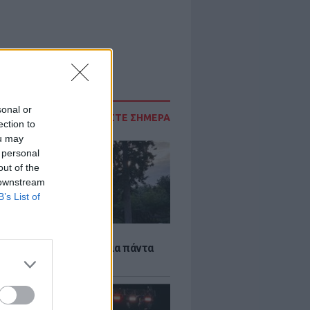
sonal or
ΔΙΑΒΑΣΤΕ ΣΗΜΕΡΑ
ection to
ou may
 personal
out of the
 downstream
B’s List of
Α
τέκτονας που άλλαξε για πάντα
ήνα