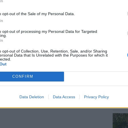
In
o opt-out of the Sale of my Personal Data.
gr στο
Google News
και μάθετε πρώτοι
τα
In
LIFESTY
to opt-out of processing my Personal Data for Targeted
Οι συν
ing.
εισιτήρ
In
; Τα νέα της ημέρας και ότι σου κάνει κλικ!
τις τιμ
o opt-out of Collection, Use, Retention, Sale, and/or Sharing
r και στο Instagram
ersonal Data that Is Unrelated with the Purposes for which it
lected.
Out
ΔΙΑΦΗΜΙΣΗ
CONFIRM
ΕΥ ΖΗΝ
Data Deletion
Data Access
Privacy Policy
Γιατί γ
και πώ