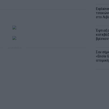
Explaine
τσακώνε
στο Λιβά
Έφτιαξα
κατεβάζ
βρίσκον
ΔΙΑΦΗΜΙΣΗ
Σαν σήμ
«Enola 
ατομική