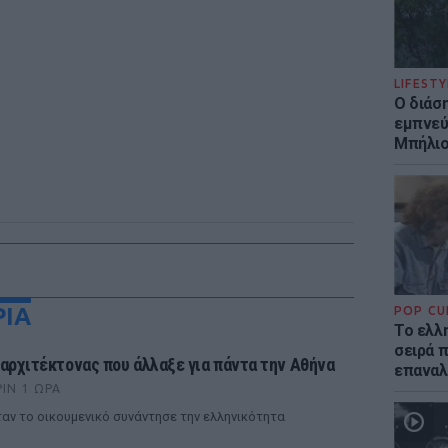
LIFESTY
Ο διάσ
εμπνεύ
Μπήλιο
ΡΙΑ
POP CU
Το ελλη
σειρά 
 αρχιτέκτονας που άλλαξε για πάντα την Αθήνα
επαναλ
ΡΙΝ 1 ΏΡΑ
αν το οικουμενικό συνάντησε την ελληνικότητα