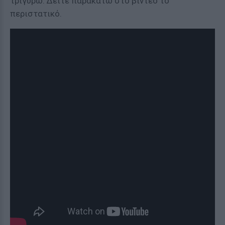
τριγύρω. Δείτε παρακάτω στο βίντεο το
περιστατικό.