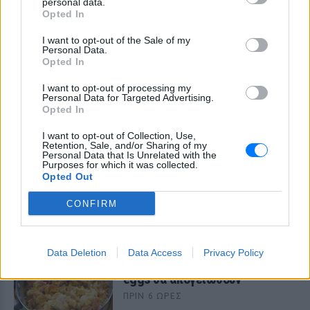
personal data.
Opted In
I want to opt-out of the Sale of my
Personal Data.
Opted In
I want to opt-out of processing my
Personal Data for Targeted Advertising.
Opted In
I want to opt-out of Collection, Use,
Retention, Sale, and/or Sharing of my
Personal Data that Is Unrelated with the
Purposes for which it was collected.
Opted Out
ΔΕΙΤΕ ΕΠΙΣΗΣ
CONFIRM
ΣΤΗΝ ΙΔΙΑ ΚΑΤΗΓΟΡΙΑ
Ελληνικό γιαούρτι: Μία
Data Deletion
Data Access
Privacy Policy
κουταλιά και τα scrambled
eggs θα απογειωθούν
ΠΡΙΝ 6 ΏΡΕΣ