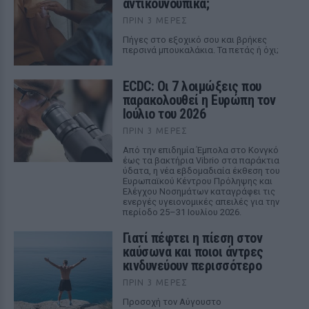
αντικουνουπικά;
ΠΡΙΝ 3 ΜΈΡΕΣ
Πήγες στο εξοχικό σου και βρήκες
περσινά μπουκαλάκια. Τα πετάς ή όχι;
ECDC: Οι 7 λοιμώξεις που
παρακολουθεί η Ευρώπη τον
Ιούλιο του 2026
ΠΡΙΝ 3 ΜΈΡΕΣ
Από την επιδημία Έμπολα στο Κονγκό
έως τα βακτήρια Vibrio στα παράκτια
ύδατα, η νέα εβδομαδιαία έκθεση του
Ευρωπαϊκού Κέντρου Πρόληψης και
Ελέγχου Νοσημάτων καταγράφει τις
ενεργές υγειονομικές απειλές για την
περίοδο 25–31 Ιουλίου 2026.
Γιατί πέφτει η πίεση στον
καύσωνα και ποιοι άντρες
κινδυνεύουν περισσότερο
ΠΡΙΝ 3 ΜΈΡΕΣ
Προσοχή τον Αύγουστο