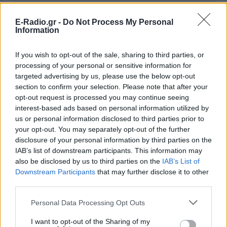
E-Radio.gr -
Do Not Process My Personal
Ακολουθήστε το E-Radio.gr στο
Google News
Information
και μάθετε πρώτοι
τα πιο hot νέα
.
If you wish to opt-out of the sale, sharing to third parties, or
Εσύ μπήκες στο E-Daily.gr; Τα νέα της ημέρας
processing of your personal or sensitive information for
και ότι σου κάνει κλικ!
targeted advertising by us, please use the below opt-out
section to confirm your selection. Please note that after your
Ακολουθήστε το E-Radio.gr και στο Instagram
opt-out request is processed you may continue seeing
interest-based ads based on personal information utilized by
ΔΙΑΦΗΜΙΣΗ
us or personal information disclosed to third parties prior to
your opt-out. You may separately opt-out of the further
disclosure of your personal information by third parties on the
IAB’s list of downstream participants. This information may
also be disclosed by us to third parties on the
IAB’s List of
Downstream Participants
that may further disclose it to other
third parties.
Personal Data Processing Opt Outs
I want to opt-out of the Sharing of my