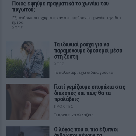
Ποιος εφηύρε πραγματικά το χωνάκι του
παγωτού;
Έξι άνθρωποι ισχυρίστηκαν ότι εφηύραν το χωνάκι την ίδια
ημέρα
ΧΤΕΣ
Τα ιδανικά ρούχα για να
παραμένουμε δροσεροί μέσα
στη ζέστη
ΧΤΕΣ
To καλοκαίρι έχει ειδικά γούστα
Γιατί γεμίζουμε σπυράκια στις
διακοπές και πώς θα τα
προλάβεις
ΠΡΟΧΤΈΣ
Τι πρέπει να αλλάξεις
Ο λόγος που οι πιο έξυπνοι
άνθρωποι κάνουν τα