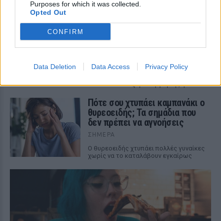
Purposes for which it was collected.
και τον κορεσμό του πρωινού χωρίς να
Opted Out
επηρεάζει τη γεύση.
Η νέα σχέση δεν έχει
CONFIRM
συγκατοίκηση – Και η Charlize
Theron το επιβεβαιώνει
ΣΉΜΕΡΑ
Data Deletion
Data Access
Privacy Policy
«Δεν νομίζω ότι μπορώ να ξαναζήσω με
κάποιον» – Η εξομολόγηση της ηθοποιού
Πότε σου χτυπάει καμπανάκι ο
θυρεοειδής; Τα σημάδια που
δεν πρέπει να αγνοήσεις
ΣΉΜΕΡΑ
Ο θυρεοειδής χτυπάει πολλές γυναίκες
χωρίς να το καταλάβουν εγκαίρως