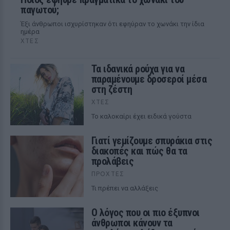
παγωτού;
Έξι άνθρωποι ισχυρίστηκαν ότι εφηύραν το χωνάκι την ίδια
ημέρα
ΧΤΕΣ
Τα ιδανικά ρούχα για να
παραμένουμε δροσεροί μέσα
στη ζέστη
ΧΤΕΣ
To καλοκαίρι έχει ειδικά γούστα
Γιατί γεμίζουμε σπυράκια στις
διακοπές και πώς θα τα
προλάβεις
ΠΡΟΧΤΈΣ
Τι πρέπει να αλλάξεις
Ο λόγος που οι πιο έξυπνοι
άνθρωποι κάνουν τα