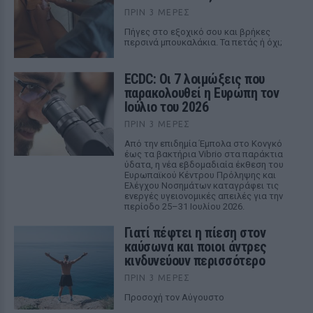
ΠΡΙΝ 3 ΜΈΡΕΣ
Πήγες στο εξοχικό σου και βρήκες
περσινά μπουκαλάκια. Τα πετάς ή όχι;
ECDC: Οι 7 λοιμώξεις που
παρακολουθεί η Ευρώπη τον
Ιούλιο του 2026
ΠΡΙΝ 3 ΜΈΡΕΣ
Από την επιδημία Έμπολα στο Κονγκό
έως τα βακτήρια Vibrio στα παράκτια
ύδατα, η νέα εβδομαδιαία έκθεση του
Ευρωπαϊκού Κέντρου Πρόληψης και
Ελέγχου Νοσημάτων καταγράφει τις
ενεργές υγειονομικές απειλές για την
περίοδο 25–31 Ιουλίου 2026.
Γιατί πέφτει η πίεση στον
καύσωνα και ποιοι άντρες
κινδυνεύουν περισσότερο
ΠΡΙΝ 3 ΜΈΡΕΣ
Προσοχή τον Αύγουστο