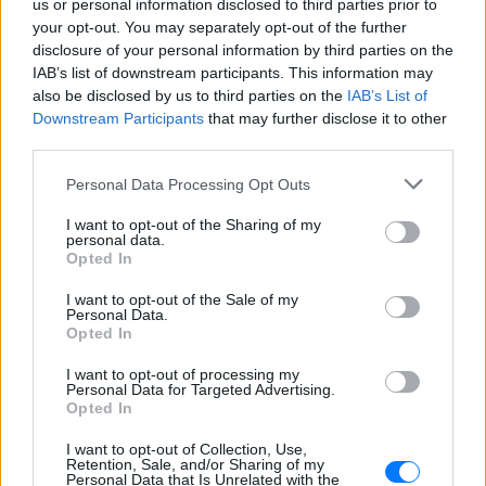
us or personal information disclosed to third parties prior to
your opt-out. You may separately opt-out of the further
disclosure of your personal information by third parties on the
IAB’s list of downstream participants. This information may
also be disclosed by us to third parties on the
IAB’s List of
Downstream Participants
that may further disclose it to other
third parties.
Personal Data Processing Opt Outs
I want to opt-out of the Sharing of my
personal data.
Opted In
ΔΕΙΤΕ ΕΠΙΣΗΣ
I want to opt-out of the Sale of my
Personal Data.
ΣΤΗΝ ΙΔΙΑ ΚΑΤΗΓΟΡΙΑ
Opted In
I want to opt-out of processing my
Ελληνικό γιαούρτι: Μία
Personal Data for Targeted Advertising.
κουταλιά και τα scrambled
Opted In
eggs θα απογειωθούν
I want to opt-out of Collection, Use,
ΣΉΜΕΡΑ
Retention, Sale, and/or Sharing of my
Personal Data that Is Unrelated with the
Το στραγγιστό γιαούρτι αλλάζει την υφή