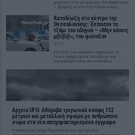
φορτηγό στην επαρχιακή οδό Αμφίπολης
– Δράμας, κοντά στην Παλαιοκώμη.
Καταδίωξη στο κέντρο της
Θεσσαλονίκης: Έσπασαν το
τζάμι του οδηγού – «Μην κάνεις
μ@@@», του φώναζαν
ΧΤΕΣ
Εξαιτίας των υψηλών ταχυτήτων το
λευκό όχημα έχασε τον έλεγχο και
καρφώθηκε πάνω σε κολονάκια.
Αρχεία UFO: Αθόρυβα τριγωνικά σκάφη 152
μέτρων και μεταλλική σφαίρα με ανθρώπινο
σώμα στα νέα αποχαρακτηρισμένα έγγραφα
Η κυβέρνηση Τραμπ δημοσίευσε την 5η παρτίδα
αποχαρακτηρισμένων αρχείων με αναφορές στρατιωτικών