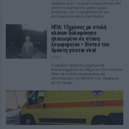
εξήγησε γιατί τα πρώτα δρομολόγια θα
γίνονται νυχτερινές ώρες χωρίς
επιβάτες, και τι προβλέπεται για
εισιτήρια και νέες επεκτάσεις.
ΗΠΑ: 15χρονος με στολή
κλόουν δολοφόνησε
ηλικιωμένο σε στάση
λεωφορείου – Βίντεο του
δράστη γίνεται viral
ΧΤΕΣ
Ο έφηβος δράστης μαχαίρωσε
επανειλημμένα τον 78χρονο Τζον Γουέσλι
Αλεν σε στάση λεωφορείου, με
αποτέλεσμα τον θάνατό του, σύμφωνα
με τις αρχές