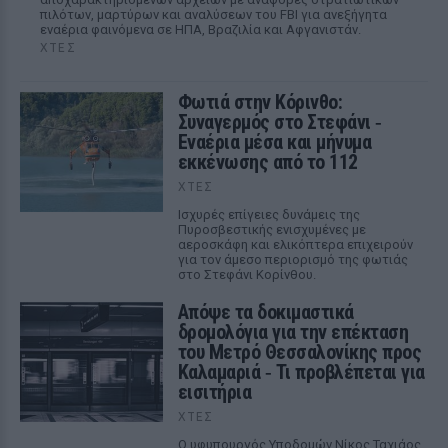
πιλότων, μαρτύρων και αναλύσεων του FBI για ανεξήγητα
εναέρια φαινόμενα σε ΗΠΑ, Βραζιλία και Αφγανιστάν.
ΧΤΕΣ
Φωτιά στην Κόρινθο:
Συναγερμός στο Στεφάνι ‑
Εναέρια μέσα και μήνυμα
εκκένωσης από το 112
ΧΤΕΣ
Ισχυρές επίγειες δυνάμεις της
Πυροσβεστικής ενισχυμένες με
αεροσκάφη και ελικόπτερα επιχειρούν
για τον άμεσο περιορισμό της φωτιάς
στο Στεφάνι Κορίνθου.
Απόψε τα δοκιμαστικά
δρομολόγια για την επέκταση
του Μετρό Θεσσαλονίκης προς
Καλαμαριά ‑ Τι προβλέπεται για
εισιτήρια
ΧΤΕΣ
Ο υφυπουργός Υποδομών Νίκος Ταχιάος