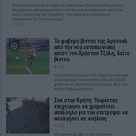
Καθοριστική ήταν η συμβολή τεσσάρων ιδιωτών στη μεγάλη
επιχείρηση απομάκρυνσης πολιτών και επισκεπτών από τον
Αγιο Παύλο και την Πρέβελη, την ώρα που η πυρκαγιά
απειλούσε τις δύο περιοχές
ΧΤΕΣ
Το φοβερό βίντεο της Αρσεναλ
από την νέα εντυπωσιακή
ασίστ του Χρήστου Τζόλη, δείτε
βίντεο
ΧΤΕΣ
Η εκτέλεση κόρνερ του 24χρονου winger
ήταν πραγματικά εκπληκτική, με πολλά
φάλτσα και δύσκολη για έλεγχο από τον
κίπερ Αλβαρο Βαγιές
Σοκ στην Κρήτη: Τουρίστας
επιχείρησε να χρηματίσει
υπάλληλο για του επιτρέψει να
ασελγήσει σε ανήλικη
ΧΤΕΣ
«Όταν κατάλαβε τι της ζητούσε,