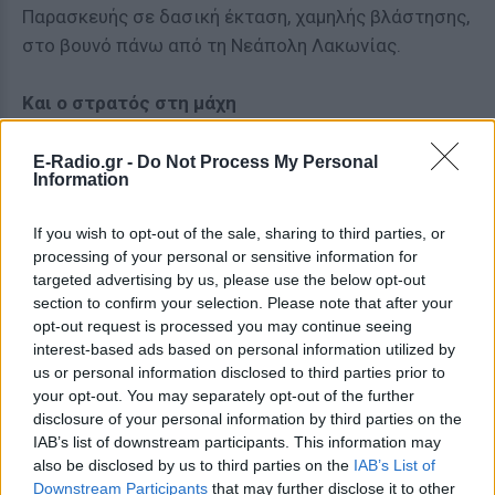
Παρασκευής σε δασική έκταση, χαμηλής βλάστησης,
στο βουνό πάνω από τη Νεάπολη Λακωνίας.
Και ο στρατός στη μάχη
Ο κοινοβουλευτικός εκπρόσωπος του ΚΚΕ Θανάσης
E-Radio.gr -
Do Not Process My Personal
Information
Παφίλης επικοινώνησε τηλεφωνικά με τον
αναπληρωτή υπουργό Προστασίας του Πολίτη
If you wish to opt-out of the sale, sharing to third parties, or
Γιάννη Πανούση και σύμφωνα με σχετικό
processing of your personal or sensitive information for
ενημερωτικό δελτίο του ΚΚΕ, ζήτησε την άμεση
targeted advertising by us, please use the below opt-out
ενίσχυση των μέσων πυρόσβεσης - εναέριων και
section to confirm your selection. Please note that after your
opt-out request is processed you may continue seeing
επίγειων - προκειμένου να αντιμετωπιστεί η
interest-based ads based on personal information utilized by
μεγάλη πυρκαγιά που έχει εκδηλωθεί στη Λακωνία,
us or personal information disclosed to third parties prior to
και λαμβάνει επικίνδυνες διαστάσεις.
your opt-out. You may separately opt-out of the further
disclosure of your personal information by third parties on the
Ο υπουργός του δήλωσε ότι γνωρίζει την
IAB’s list of downstream participants. This information may
κρισιμότητα της κατάστασης και έχει δώσει ήδη
also be disclosed by us to third parties on the
IAB’s List of
Downstream Participants
that may further disclose it to other