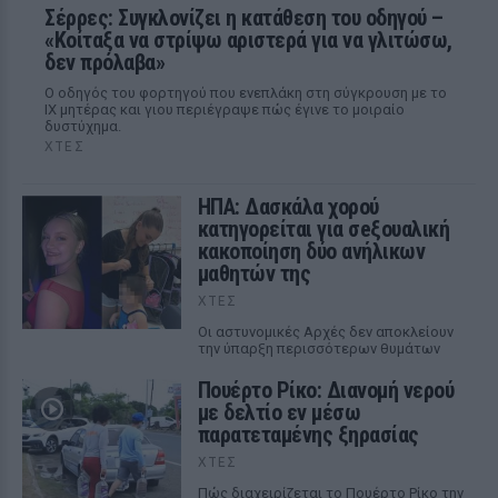
Σέρρες: Συγκλονίζει η κατάθεση του οδηγού –
«Κοίταξα να στρίψω αριστερά για να γλιτώσω,
δεν πρόλαβα»
Ο οδηγός του φορτηγού που ενεπλάκη στη σύγκρουση με το
ΙΧ μητέρας και γιου περιέγραψε πώς έγινε το μοιραίο
δυστύχημα.
ΧΤΕΣ
ΗΠΑ: Δασκάλα χορού
κατηγορείται για σeξουαλική
κακοποίηση δύο ανήλικων
μαθητών της
ΧΤΕΣ
Οι αστυνομικές Αρχές δεν αποκλείουν
την ύπαρξη περισσότερων θυμάτων
Πουέρτο Ρίκο: Διανομή νερού
με δελτίο εν μέσω
παρατεταμένης ξηρασίας
ΧΤΕΣ
Πώς διαχειρίζεται το Πουέρτο Ρίκο την