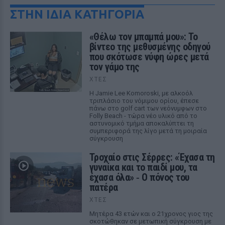
ΣΤΗΝ ΙΔΙΑ ΚΑΤΗΓΟΡΙΑ
«Θέλω τον μπαμπά μου»: Το
βίντεο της μεθυσμένης οδηγού
που σκότωσε νύφη ώρες μετά
τον γάμο της
ΧΤΕΣ
Η Jamie Lee Komoroski, με αλκοόλ
τριπλάσιο του νόμιμου ορίου, έπεσε
πάνω στο golf cart των νεόνυμφων στο
Folly Beach - τώρα νέο υλικό από το
αστυνομικό τμήμα αποκαλύπτει τη
συμπεριφορά της λίγο μετά τη μοιραία
σύγκρουση
Τροχαίο στις Σέρρες: «Έχασα τη
γυναίκα και το παιδί μου, τα
έχασα όλα» ‑ Ο πόνος του
πατέρα
ΧΤΕΣ
Μητέρα 43 ετών και ο 21χρονος γιος της
σκοτώθηκαν σε μετωπική σύγκρουση με