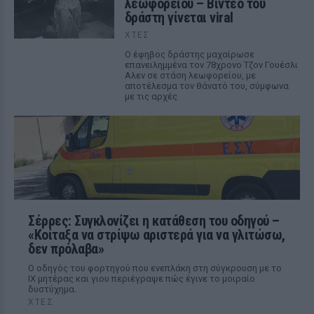
λεωφορείου – Βίντεο του
δράστη γίνεται viral
ΧΤΕΣ
Ο έφηβος δράστης μαχαίρωσε
επανειλημμένα τον 78χρονο Τζον Γουέσλι
Αλεν σε στάση λεωφορείου, με
αποτέλεσμα τον θάνατό του, σύμφωνα
με τις αρχές
Σέρρες: Συγκλονίζει η κατάθεση του οδηγού –
«Κοίταξα να στρίψω αριστερά για να γλιτώσω,
δεν πρόλαβα»
Ο οδηγός του φορτηγού που ενεπλάκη στη σύγκρουση με το
ΙΧ μητέρας και γιου περιέγραψε πώς έγινε το μοιραίο
δυστύχημα.
ΧΤΕΣ