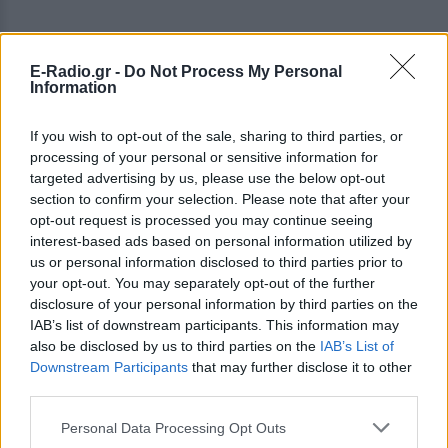
E-Radio.gr -
Do Not Process My Personal
Information
If you wish to opt-out of the sale, sharing to third parties, or
processing of your personal or sensitive information for
targeted advertising by us, please use the below opt-out
section to confirm your selection. Please note that after your
opt-out request is processed you may continue seeing
interest-based ads based on personal information utilized by
us or personal information disclosed to third parties prior to
ΔΕΙΤΕ ΕΠΙΣΗΣ
your opt-out. You may separately opt-out of the further
disclosure of your personal information by third parties on the
ΣΤΗΝ ΙΔΙΑ ΚΑΤΗΓΟΡΙΑ
IAB’s list of downstream participants. This information may
also be disclosed by us to third parties on the
IAB’s List of
Downstream Participants
that may further disclose it to other
«Θέλω τον μπαμπά μου»: Το
third parties.
βίντεο της μεθυσμένης οδηγού
που σκότωσε νύφη ώρες μετά
Personal Data Processing Opt Outs
τον γάμο της