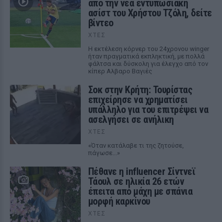
από την νέα εντυπωσιακή
ασίστ του Χρήστου Τζόλη, δείτε
βίντεο
ΧΤΕΣ
Η εκτέλεση κόρνερ του 24χρονου winger
ήταν πραγματικά εκπληκτική, με πολλά
φάλτσα και δύσκολη για έλεγχο από τον
κίπερ Αλβαρο Βαγιές
Σοκ στην Κρήτη: Τουρίστας
επιχείρησε να χρηματίσει
υπάλληλο για του επιτρέψει να
ασελγήσει σε ανήλικη
ΧΤΕΣ
«Όταν κατάλαβε τι της ζητούσε,
πάγωσε...»
Πέθανε η influencer Σίντνεϊ
Τάουλ σε ηλικία 26 ετών
έπειτα από μάχη με σπάνια
μορφή καρκίνου
ΧΤΕΣ