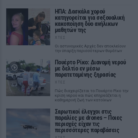
ΗΠΑ: Δασκάλα χορού
κατηγορείται για σeξουαλική
κακοποίηση δύο ανήλικων
μαθητών της
ΧΤΕΣ
Οι αστυνομικές Αρχές δεν αποκλείουν
την ύπαρξη περισσότερων θυμάτων
Πουέρτο Ρίκο: Διανομή νερού
με δελτίο εν μέσω
παρατεταμένης ξηρασίας
ΧΤΕΣ
Πώς διαχειρίζεται το Πουέρτο Ρίκο την
κρίση νερού και πώς επηρεάζεται η
καθημερινή ζωή των κατοίκων
Σαρωτικοί έλεγχοι στις
παραλίες με drones – Ποιες
περιοχές είχαν τις
περισσότερες παραβάσεις
ΧΤΕΣ