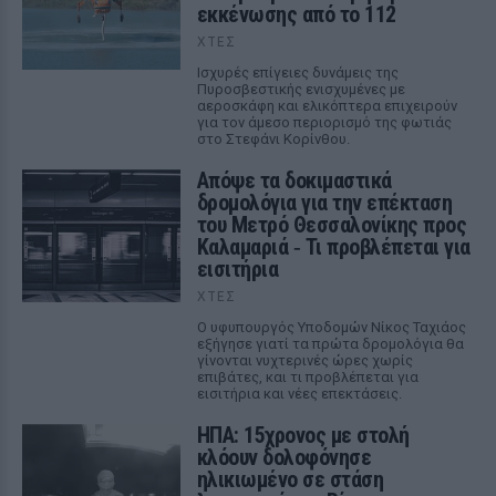
εκκένωσης από το 112
ΧΤΕΣ
Ισχυρές επίγειες δυνάμεις της
Πυροσβεστικής ενισχυμένες με
αεροσκάφη και ελικόπτερα επιχειρούν
για τον άμεσο περιορισμό της φωτιάς
στο Στεφάνι Κορίνθου.
Απόψε τα δοκιμαστικά
δρομολόγια για την επέκταση
του Μετρό Θεσσαλονίκης προς
Καλαμαριά ‑ Τι προβλέπεται για
εισιτήρια
ΧΤΕΣ
Ο υφυπουργός Υποδομών Νίκος Ταχιάος
εξήγησε γιατί τα πρώτα δρομολόγια θα
γίνονται νυχτερινές ώρες χωρίς
επιβάτες, και τι προβλέπεται για
εισιτήρια και νέες επεκτάσεις.
ΗΠΑ: 15χρονος με στολή
κλόουν δολοφόνησε
ηλικιωμένο σε στάση