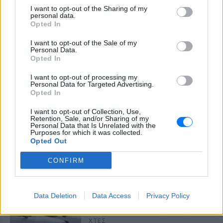
ΧΤΕΣ
I want to opt-out of the Sharing of my
personal data.
Η Jamie Lee Komoroski, με αλκοόλ
Opted In
τριπλάσιο του νόμιμου ορίου, έπεσε
πάνω στο golf cart των νεόνυμφων στο
Folly Beach - τώρα νέο υλικό από το
I want to opt-out of the Sale of my
αστυνομικό τμήμα αποκαλύπτει τη
Personal Data.
συμπεριφορά της λίγο μετά τη μοιραία
Opted In
σύγκρουση
I want to opt-out of processing my
Τροχαίο στις Σέρρες: «Έχασα τη
Personal Data for Targeted Advertising.
γυναίκα και το παιδί μου, τα
Opted In
έχασα όλα» ‑ Ο πόνος του
πατέρα
I want to opt-out of Collection, Use,
Retention, Sale, and/or Sharing of my
ΧΤΕΣ
Personal Data that Is Unrelated with the
Purposes for which it was collected.
Μητέρα 43 ετών και ο 21χρονος γιος της
Opted Out
σκοτώθηκαν σε μετωπική σύγκρουση με
φορτηγό στην επαρχιακή οδό Αμφίπολης
– Δράμας, κοντά στην Παλαιοκώμη.
CONFIRM
Καταδίωξη στο κέντρο της
Θεσσαλονίκης: Έσπασαν το
Data Deletion
Data Access
Privacy Policy
τζάμι του οδηγού – «Μην κάνεις
μ@@@», του φώναζαν
ΧΤΕΣ