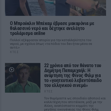
Ο Μπρούκλιν Μπέκαμ έβρασε μακαρόνια με
θαλασσινό νερό και δέχτηκε ανελέητο
τρολάρισμα online
Πολλοί εξέφρασαν απορία για την καταλληλότητα του
νερού, με σχόλια όπως «τα πόδια του δεν ήταν μέσα σε
αυτό;»
ΧΤΕΣ
22 χρόνια από τον θάνατο του
Δημήτρη Παπαμιχαήλ: Η
ανάρτηση της Φίνος Φιλμ για
το «γοητευτικό λεβεντόπαιδο
του ελληνικού σινεμά»
ΧΤΕΣ
Τον θυμόμαστε ως σπουδαίο ηθοποιό και
καλλιτέχνη που αποτέλεσε, μαζί με την
Αλίκη, αναπόσπαστο κομμάτι της
μεγάλης οικογένειας της Φίνος Φιλμ,