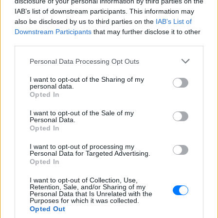
disclosure of your personal information by third parties on the
IAB’s list of downstream participants. This information may
Ακολουθήστε το E-Radio.gr στο
Google News
also be disclosed by us to third parties on the
IAB’s List of
Downstream Participants
that may further disclose it to other
και μάθετε πρώτοι
τα πιο hot νέα
.
third parties.
Εσύ μπήκες στο E-Daily.gr; Τα νέα της ημέρας
Personal Data Processing Opt Outs
και ότι σου κάνει κλικ!
I want to opt-out of the Sharing of my
personal data.
Ακολουθήστε το E-Radio.gr και στο Instagram
Opted In
ΔΙΑΦΗΜΙΣΗ
I want to opt-out of the Sale of my
Personal Data.
Opted In
I want to opt-out of processing my
Personal Data for Targeted Advertising.
Opted In
I want to opt-out of Collection, Use,
Retention, Sale, and/or Sharing of my
Personal Data that Is Unrelated with the
Purposes for which it was collected.
Opted Out