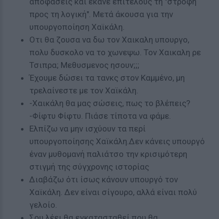
αποφάσεις και έκανε επιτέλους τη "στροφη
προς τη λογική". Μετά άκουσα για την
υπουργοποίηση Χαϊκάλη.
Οτι θα ζουσα να δω τον Χαικαλη υπουργο,
πολυ δυσκολο να το χωνεψω. Τον Χαικαλη ρε
Τσιπρα; Μεθυσμενος ησουν;;;
Έχουμε δώσει τα τανκς στον Καμμένο, μη
τρελαίνεστε με τον Χαϊκάλη.
-Χαικάλη θα μας σώσεις, πως το βλέπεις?
-Φίφτυ Φίφτυ. Πιάσε τίποτα να φάμε.
Ελπίζω να μην ισχύουν τα περί
υπουργοποίησης Χαϊκάλη.Δεν κάνεις υπουργό
έναν μυθομανή παλιάτσο την κρισιμότερη
στιγμή της σύγχρονης ιστορίας
Διαβάζω ότι ίσως κάνουν υπουργό τον
Χαϊκάλη. Δεν είναι σίγουρο, αλλά είναι πολύ
γελοίο.
Σου λέει θα εγκατασταθεί που θα