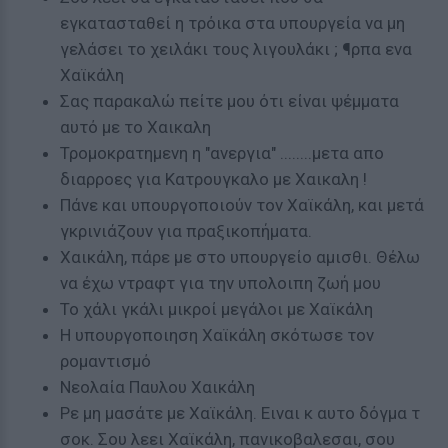
εγκατασταθεί η τρόικα στα υπουργεία να μη
γελάσει το χειλάκι τους λιγουλάκι ; ¶ρπα ενα
Χαϊκάλη
Σας παρακαλώ πείτε μου ότι είναι ψέμματα
αυτό με το Χαικαλη
Τρομοκρατημενη η "ανεργια" ........μετα απο
διαρροες για Κατρουγκαλο με Χαικαλη !
Πάνε και υπουργοποιούν τον Χαϊκάλη, και μετά
γκρινιάζουν για πραξικοπήματα.
Χαικάλη, πάρε με στο υπουργείο αμισθι. Θέλω
να έχω ντραφτ για την υπολοιπη ζωή μου
Το χάλι γκάλι μικροί μεγάλοι με Χαϊκάλη
Η υπουργοποιηση Χαϊκάλη σκότωσε τον
ρομαντισμό
Νεολαία Παυλου Χαικάλη
Ρε μη μασάτε με Χαϊκάλη. Ειναι κ αυτο δόγμα τ
σοκ. Σου λεει Χαϊκάλη, πανικοβαλεσαι, σου