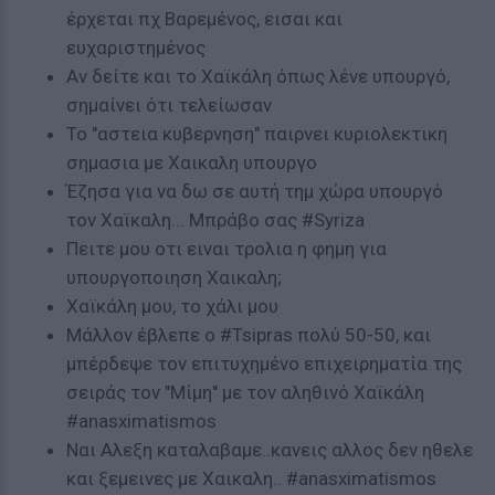
έρχεται πχ Βαρεμένος, εισαι και
ευχαριστημένος
Αν δείτε και το Χαϊκάλη όπως λένε υπουργό,
σημαίνει ότι τελείωσαν
Το "αστεια κυβερνηση" παιρνει κυριολεκτικη
σημασια με Χαικαλη υπουργο
Έζησα για να δω σε αυτή τημ χώρα υπουργό
τον Χαϊκαλη... Μπράβο σας #Syriza
Πειτε μου οτι ειναι τρολια η φημη για
υπουργοποιηση Χαικαλη;
Χαϊκάλη μου, το χάλι μου
Μάλλον έβλεπε ο #Tsipras πολύ 50-50, και
μπέρδεψε τον επιτυχημένο επιχειρηματία της
σειράς τον "Μίμη" με τον αληθινό Χαϊκάλη
#anasximatismos
Ναι Αλεξη καταλαβαμε..κανεις αλλος δεν ηθελε
και ξεμεινες με Χαικαλη.. #anasximatismos