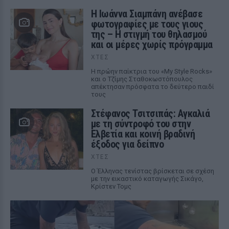
H Ιωάννα Σιαμπάνη ανέβασε
φωτογραφίες με τους γιους
της – Η στιγμή του θηλασμού
και οι μέρες χωρίς πρόγραμμα
ΧΤΕΣ
Η πρώην παίκτρια του «My Style Rocks»
και ο Τζίμης Σταθοκωστόπουλος
απέκτησαν πρόσφατα το δεύτερο παιδί
τους
Στέφανος Τσιτσιπάς: Αγκαλιά
με τη σύντροφό του στην
Ελβετία και κοινή βραδινή
έξοδος για δείπνο
ΧΤΕΣ
Ο Έλληνας τενίστας βρίσκεται σε σχέση
με την εικαστικό καταγωγής Σικάγο,
Κρίστεν Τομς