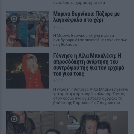
αναφέρεται χαρακτηριστικά
Μαρίνα Βερνίκου: Πόζαρε με
λαγοκέφαλο στο χέρι
ΧΤΕΣ
Η Μαρίνα Βερνίκου εξηγεί πώς να
αντιδρούμε όταν συναντάμε λαγοκέφαλο
στη θάλασσα
Γέννησε η Λίλα Μπακλέση: Η
απροσδόκητη ανάρτηση του
συντρόφου της για τον ερχομό
του γιου τους
ΧΤΕΣ
Η γνωστή ηθοποιός Λίλα Μπακλέση έγινε
για πρώτη φορά μαμά, καλωσορίζοντας
στον κόσμο ένα υγιέστατο αγοράκι το
βράδυ της Παρασκευής 7 Αυγούστου.