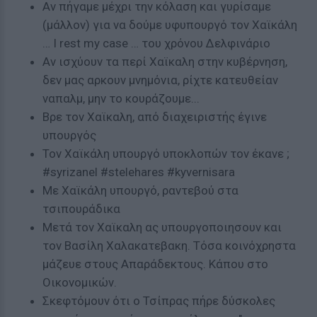
Αν πήγαμε μέχρι την κόλαση και γυρίσαμε
(μάλλον) για να δούμε υφυπουργό τον Χαϊκάλη
… I rest my case … του χρόνου Δελφινάριο
Αν ισχύουν τα περί Χαϊκαλη στην κυβέρνηση,
δεν μας αρκουν μνημόνια, ρίχτε κατευθείαν
ναπαλμ, μην το κουράζουμε...
Βρε τον Χαϊκαλη, από διαχειριστής έγινε
υπουργός
Τον Χαϊκάλη υπουργό υποκλοπών τον έκανε ;
#syrizanel #stelehares #kyvernisara
Με Χαϊκάλη υπουργό, ραντεβού στα
τσιπουράδικα
Μετά τον Χαϊκαλη ας υπουργοποιησουν και
τον Βασίλη Χαλακατεβακη. Τόσα κοινόχρηστα
μάζευε στους Απαράδεκτους. Κάπου στο
Οικονομικών.
Σκεφτόμουν ότι ο Τσίπρας πήρε δύσκολες