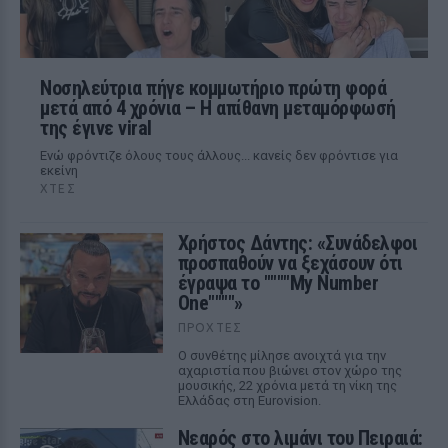
Νοσηλεύτρια πήγε κομμωτήριο πρώτη φορά
μετά από 4 χρόνια – Η απίθανη μεταμόρφωσή
της έγινε viral
Ενώ φρόντιζε όλους τους άλλους... κανείς δεν φρόντισε για
εκείνη
ΧΤΕΣ
Χρήστος Δάντης: «Συνάδελφοι
προσπαθούν να ξεχάσουν ότι
έγραψα το """"My Number
One""""»
ΠΡΟΧΤΈΣ
Ο συνθέτης μίλησε ανοιχτά για την
αχαριστία που βιώνει στον χώρο της
μουσικής, 22 χρόνια μετά τη νίκη της
Ελλάδας στη Eurovision.
Νεαρός στο λιμάνι του Πειραιά: