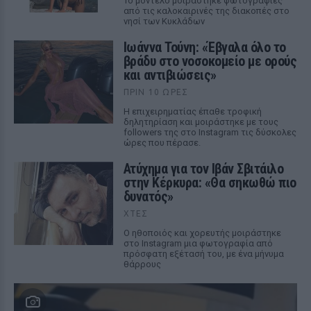
Το μοντέλο μοιράστηκε φωτογραφίες
από τις καλοκαιρινές της διακοπές στο
νησί των Κυκλάδων
Ιωάννα Τούνη: «Έβγαλα όλο το
βράδυ στο νοσοκομείο με ορούς
και αντιβιώσεις»
ΠΡΙΝ 10 ΏΡΕΣ
Η επιχειρηματίας έπαθε τροφική
δηλητηρίαση και μοιράστηκε με τους
followers της στο Instagram τις δύσκολες
ώρες που πέρασε.
Ατύχημα για τον Ιβάν Σβιτάιλο
στην Κέρκυρα: «Θα σηκωθώ πιο
δυνατός»
ΧΤΕΣ
Ο ηθοποιός και χορευτής μοιράστηκε
στο Instagram μια φωτογραφία από
πρόσφατη εξέτασή του, με ένα μήνυμα
θάρρους