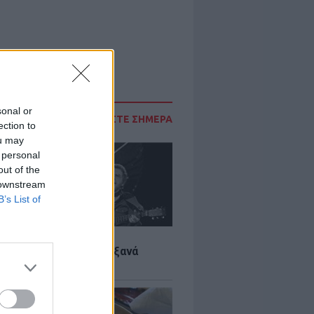
sonal or
ΔΙΑΒΑΣΤΕ ΣΗΜΕΡΑ
ection to
ou may
 personal
out of the
 downstream
B’s List of
LTURE
it wonders που έγιναν ξανά
οι από… ατύχημα