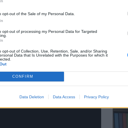
In
hless», έρχεται για να υπενθυμίσει στον
o opt-out of the Sale of my Personal Data.
α αλυσίδα και πως ο άνθρωπος θα πρέπει να
In
ου τον κατηγορούν για όλα τα δεινά.
ΕΥ ΖΗΝ
to opt-out of processing my Personal Data for Targeted
Ελληνικ
ing.
scramb
In
o opt-out of Collection, Use, Retention, Sale, and/or Sharing
ersonal Data that Is Unrelated with the Purposes for which it
lected.
Out
CONFIRM
ΚΕΡΔΙΣ
Καλοκα
Data Deletion
Data Access
Privacy Policy
τα μεγ