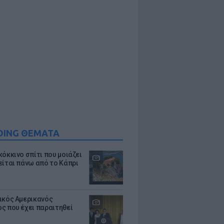
DING ΘΕΜΑΤΑ
κόκκινο σπίτι που μοιάζει
είται πάνω από το Κάπρι
ικός Αμερικανός
ς που έχει παραιτηθεί