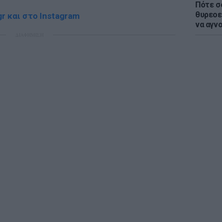
Πότε σ
θυρεοε
r και στο Instagram
να αγν
ΔΙΑΦΗΜΙΣΗ