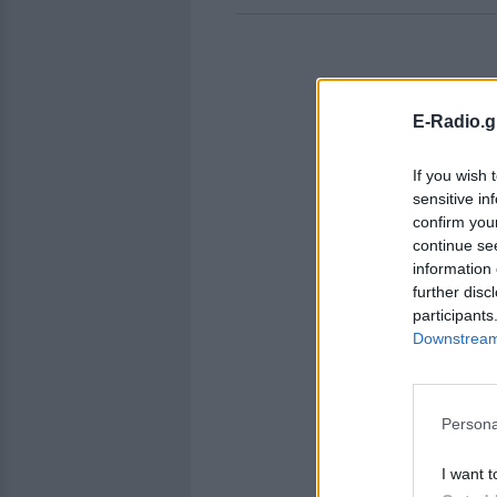
E-Radio.g
If you wish 
sensitive in
confirm you
continue se
information 
further disc
participants
Downstream 
Persona
I want t