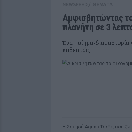
NEWSFEED
/
ΘΕΜΑΤΑ
Αμφισβητώντας το 
πλανήτη σε 3 λεπτ
Ένα ποίημα-διαμαρτυρία 
καθεστώς
Η Σουηδή Agnes Török, που ζε