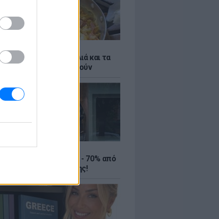
ό γιαούρτι: Μία κουταλιά και τα
led eggs θα απογειωθούν
ΤΕ
ιρινές εκπτώσεις έως - 70% από
αλύτερα eshops ένδυσης!