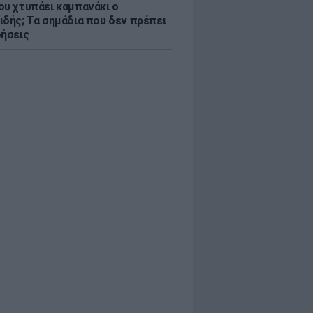
ου χτυπάει καμπανάκι ο
ιδής; Τα σημάδια που δεν πρέπει
οήσεις