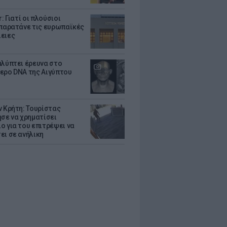
r: Γιατί οι πλούσιοι
 παρατάνε τις ευρωπαϊκές
ειες
αλύπτει έρευνα στο
ερο DNA της Αιγύπτου
ν Κρήτη: Τουρίστας
ησε να χρηματίσει
ο για του επιτρέψει να
ει σε ανήλικη