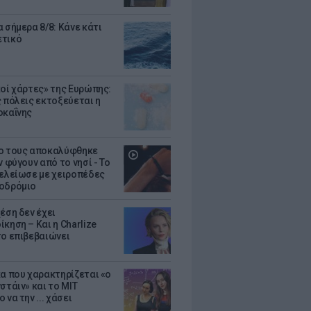
 σήμερα 8/8: Κάνε κάτι
ετικό
κοί χάρτες» της Ευρώπης:
ς πόλεις εκτοξεύεται η
οκαΐνης
ο τους αποκαλύφθηκε
ν φύγουν από το νησί - Το
τελείωσε με χειροπέδες
οδρόμιο
έση δεν έχει
κηση – Και η Charlize
το επιβεβαιώνει
κα που χαρακτηρίζεται «ο
στάιν» και το MIT
 να την ... χάσει