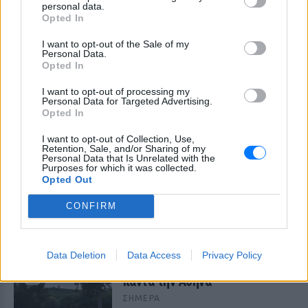
personal data.
Opted In
I want to opt-out of the Sale of my
Personal Data.
Opted In
I want to opt-out of processing my
Personal Data for Targeted Advertising.
Opted In
I want to opt-out of Collection, Use,
Retention, Sale, and/or Sharing of my
Personal Data that Is Unrelated with the
Purposes for which it was collected.
Opted Out
ΔΕΙΤΕ ΕΠΙΣΗΣ
CONFIRM
ΣΤΗΝ ΙΔΙΑ ΚΑΤΗΓΟΡΙΑ
Data Deletion
Data Access
Privacy Policy
Ο αρχιτέκτονας που άλλαξε για
πάντα την Αθήνα
ΣΉΜΕΡΑ