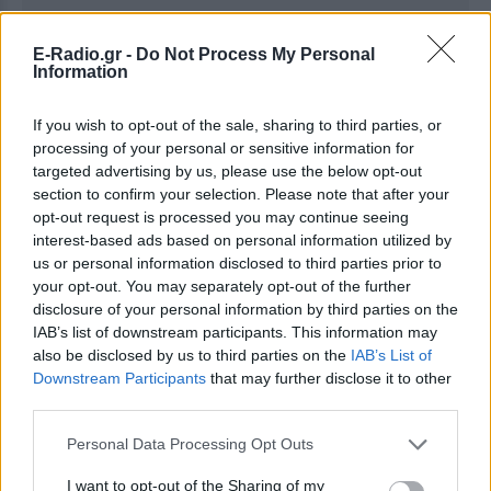
E-Radio.gr -
Do Not Process My Personal
Information
Ακολουθήστε το E-Radio.gr στο
Google News
και μάθετε πρώτοι
τα πιο hot νέα
.
If you wish to opt-out of the sale, sharing to third parties, or
processing of your personal or sensitive information for
Εσύ μπήκες στο E-Daily.gr; Τα νέα της ημέρας
targeted advertising by us, please use the below opt-out
και ότι σου κάνει κλικ!
section to confirm your selection. Please note that after your
opt-out request is processed you may continue seeing
Ακολουθήστε το E-Radio.gr και στο Instagram
interest-based ads based on personal information utilized by
us or personal information disclosed to third parties prior to
ΔΙΑΦΗΜΙΣΗ
your opt-out. You may separately opt-out of the further
disclosure of your personal information by third parties on the
IAB’s list of downstream participants. This information may
also be disclosed by us to third parties on the
IAB’s List of
Downstream Participants
that may further disclose it to other
third parties.
Personal Data Processing Opt Outs
I want to opt-out of the Sharing of my