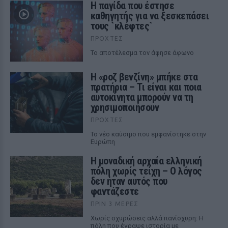
Η παγίδα που έστησε
καθηγητής για να ξεσκεπάσει
τους `κλέφτες`
ΠΡΟΧΤΈΣ
Το αποτέλεσμα τον άφησε άφωνο
Η «ροζ βενζίνη» μπήκε στα
πρατήρια – Τι είναι και ποια
αυτοκίνητα μπορούν να τη
χρησιμοποιήσουν
ΠΡΟΧΤΈΣ
Το νέο καύσιμο που εμφανίστηκε στην
Ευρώπη
Η μοναδική αρχαία ελληνική
πόλη χωρίς τείχη – Ο λόγος
δεν ήταν αυτός που
φαντάζεστε
ΠΡΙΝ 3 ΜΈΡΕΣ
Χωρίς οχυρώσεις αλλά πανίσχυρη: Η
πόλη που έγραψε ιστορία με