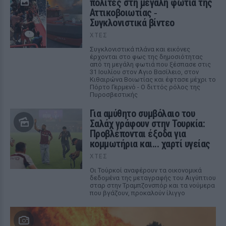
πολίτες στη μεγάλη φωτιά της
Αττικοβοιωτίας ‑
Συγκλονιστικά βίντεο
ΧΤΕΣ
Συγκλονιστικά πλάνα και εικόνες
έρχονται στο φως της δημοσιότητας
από τη μεγάλη φωτιά που ξέσπασε στις
31 Ιουλίου στον Αγιο Βασίλειο, στον
Κιθαιρώνα Βοιωτίας και έφτασε μέχρι το
Πόρτο Γερμενό - Ο διττός ρόλος της
Πυροσβεστικής
Για αμύθητο συμβόλαιο του
Σαλάχ γράφουν στην Τουρκία:
Προβλέπονται έξοδα για
κομμωτήρια και... χαρτί υγείας
ΧΤΕΣ
Οι Τούρκοί αναφέρουν τα οικονομικά
δεδομένα της μεταγραφής του Αιγύπτιου
σταρ στην Τραμπζονσπόρ και τα νούμερα
που βγάζουν, προκαλούν ίλιγγο