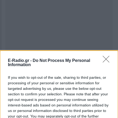
E-Radio.gr -
Do Not Process My Personal
Information
If you wish to opt-out of the sale, sharing to third parties, or
processing of your personal or sensitive information for
Ακολουθήστε το E-Radio.gr στο
Google News
targeted advertising by us, please use the below opt-out
και μάθετε πρώτοι
τα πιο hot νέα
.
section to confirm your selection. Please note that after your
opt-out request is processed you may continue seeing
Για ακόμη περισσότερα
νέα
, μπείτε στην
ροή
interest-based ads based on personal information utilized by
us or personal information disclosed to third parties prior to
ειδήσεων
του E-Daily.gr
your opt-out. You may separately opt-out of the further