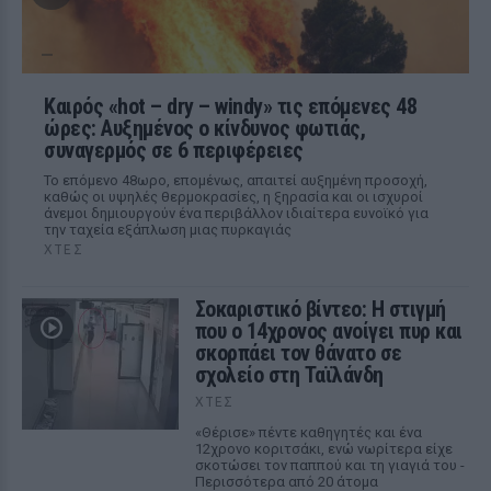
Καιρός «hot – dry – windy» τις επόμενες 48
ώρες: Αυξημένος ο κίνδυνος φωτιάς,
συναγερμός σε 6 περιφέρειες
Το επόμενο 48ωρο, επομένως, απαιτεί αυξημένη προσοχή,
καθώς οι υψηλές θερμοκρασίες, η ξηρασία και οι ισχυροί
άνεμοι δημιουργούν ένα περιβάλλον ιδιαίτερα ευνοϊκό για
την ταχεία εξάπλωση μιας πυρκαγιάς
ΧΤΕΣ
Σοκαριστικό βίντεο: Η στιγμή
που ο 14χρονος ανοίγει πυρ και
σκορπάει τον θάνατο σε
σχολείο στη Ταϊλάνδη
ΧΤΕΣ
«Θέρισε» πέντε καθηγητές και ένα
12χρονο κοριτσάκι, ενώ νωρίτερα είχε
σκοτώσει τον παππού και τη γιαγιά του -
Περισσότερα από 20 άτομα