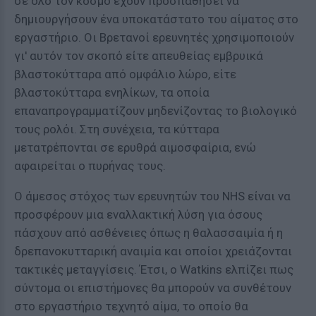
σε όλο τον κόσμο έχουν προσπαθήσει να
δημιουργήσουν ένα υποκατάστατο του αίματος στο
εργαστήριο. Οι Βρετανοί ερευνητές χρησιμοποιούν
γι' αυτόν τον σκοπό είτε απευθείας εμβρυικά
βλαστοκύτταρα από ομφάλιο λώρο, είτε
βλαστοκύτταρα ενηλίκων, τα οποία
επαναπρογραμματίζουν μηδενίζοντας το βιολογικό
τους ρολόι. Στη συνέχεια, τα κύτταρα
μετατρέπονται σε ερυθρά αιμοσφαίρια, ενώ
αφαιρείται ο πυρήνας τους.
Ο άμεσος στόχος των ερευνητών του NHS είναι να
προσφέρουν μια εναλλακτική λύση για όσους
πάσχουν από ασθένειες όπως η θαλασσαιμία ή η
δρεπανοκυτταρική αναιμία και οποίοι χρειάζονται
τακτικές μεταγγίσεις. Έτσι, ο Watkins ελπίζει πως
σύντομα οι επιστήμονες θα μπορούν να συνθέτουν
στο εργαστήριο τεχνητό αίμα, το οποίο θα