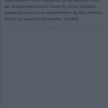
αιμοσφαίρια «είναι παρόμοια, αν όχι ακριβώς ίδια,
με τα αιμοσφαίρια ενός δωρητή», όπως ανέφερε
χαρακτηριστικά στον Independent ο Δρ Nick Watkins,
μέλος της ερευνητικής ομάδας του NHS.
ΔΙΑΦΗΜΙΣΗ