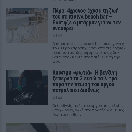
Πάρο: 4χρονος έχασε τη ζωή
του σε πισίνα beach bar –
Βούτηξε ο μπάρμαν για να τον
ανασύρει
ΧΤΕΣ
Ο ιδιοκτήτης του beach bar και οι γονείς
του μικρού προσήχθησαν από τις αρχές -
σύμφωνα με πληροφορίες, κανείς δεν
βρισκόταν κοντά στο παιδί εκείνη την
ώρα
Καύσιμα «φωτιά»: Η βενζίνη
ξεπερνά τα 2 ευρώ το λίτρο
παρά την πτώση του αργού
πετρελαίου διεθνώς
ΧΤΕΣ
Οι διεθνείς τιμές του αργού πετρελαίου
υποχωρούν, αλλά στα πρατήρια οι τιμές
δεν ακολουθούν