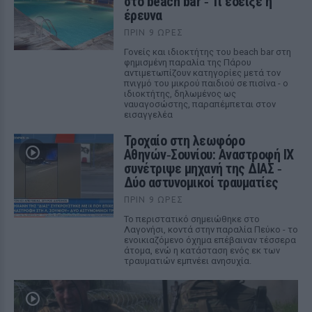
στο beach bar ‑ Τι έδειξε η
έρευνα
ΠΡΙΝ 9 ΏΡΕΣ
Γονείς και ιδιοκτήτης του beach bar στη
φημισμένη παραλία της Πάρου
αντιμετωπίζουν κατηγορίες μετά τον
πνιγμό του μικρού παιδιού σε πισίνα - ο
ιδιοκτήτης, δηλωμένος ως
ναυαγοσώστης, παραπέμπεται στον
εισαγγελέα
Τροχαίο στη λεωφόρο
Αθηνών‑Σουνίου: Αναστροφή ΙΧ
συνέτριψε μηχανή της ΔΙΑΣ ‑
Δύο αστυνομικοί τραυματίες
ΠΡΙΝ 9 ΏΡΕΣ
Το περιστατικό σημειώθηκε στο
Λαγονήσι, κοντά στην παραλία Πεύκο - το
ενοικιαζόμενο όχημα επέβαιναν τέσσερα
άτομα, ενώ η κατάσταση ενός εκ των
τραυματιών εμπνέει ανησυχία.