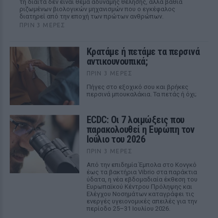
τη δίαιτα δεν είναι θέμα αδύναμης θέλησης, αλλά βαθιά
ριζωμένων βιολογικών μηχανισμών που ο εγκέφαλος
διατηρεί από την εποχή των πρώτων ανθρώπων.
ΠΡΙΝ 3 ΜΈΡΕΣ
Κρατάμε ή πετάμε τα περσινά
αντικουνουπικά;
ΠΡΙΝ 3 ΜΈΡΕΣ
Πήγες στο εξοχικό σου και βρήκες
περσινά μπουκαλάκια. Τα πετάς ή όχι;
ECDC: Οι 7 λοιμώξεις που
παρακολουθεί η Ευρώπη τον
Ιούλιο του 2026
ΠΡΙΝ 3 ΜΈΡΕΣ
Από την επιδημία Έμπολα στο Κονγκό
έως τα βακτήρια Vibrio στα παράκτια
ύδατα, η νέα εβδομαδιαία έκθεση του
Ευρωπαϊκού Κέντρου Πρόληψης και
Ελέγχου Νοσημάτων καταγράφει τις
ενεργές υγειονομικές απειλές για την
περίοδο 25–31 Ιουλίου 2026.