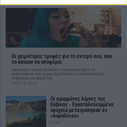
χωρίς να το καταλάβουν εγκαίρως
Οι χειρότερες τροφές για το έντερό σου, που
το κάνουν να υποφέρει
Ορισμένες τροφές βοηθούν τα καλά βακτήρια να
αναπτυχθούν, και να μας προστατεύουν καλύτερα από
ασθένειες και άλλες όχι
ΠΡΙΝ 10 ΏΡΕΣ
Οι κρυμμένες λίμνες της
Εύβοιας ‑ Εγκαταλελειμμένα
ορυχεία μετατράπηκαν σε
«παράδεισο»
ΧΤΕΣ