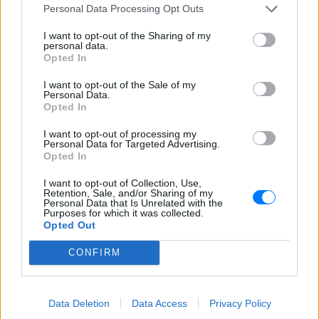
Personal Data Processing Opt Outs
Ελληνικό γιαούρτι: Μία
I want to opt-out of the Sharing of my
κουταλιά και τα scrambled
personal data.
eggs θα απογειωθούν
Opted In
ΠΡΙΝ 10 ΏΡΕΣ
I want to opt-out of the Sale of my
Το στραγγιστό γιαούρτι αλλάζει την υφή
Personal Data.
και τον κορεσμό του πρωινού χωρίς να
Opted In
επηρεάζει τη γεύση.
I want to opt-out of processing my
Η νέα σχέση δεν έχει
Personal Data for Targeted Advertising.
συγκατοίκηση – Και η Charlize
Opted In
Theron το επιβεβαιώνει
I want to opt-out of Collection, Use,
ΠΡΙΝ 10 ΏΡΕΣ
Retention, Sale, and/or Sharing of my
Personal Data that Is Unrelated with the
«Δεν νομίζω ότι μπορώ να ξαναζήσω με
Purposes for which it was collected.
κάποιον» – Η εξομολόγηση της ηθοποιού
Opted Out
Πότε σου χτυπάει καμπανάκι ο
CONFIRM
θυρεοειδής; Τα σημάδια που
δεν πρέπει να αγνοήσεις
ΠΡΙΝ 10 ΏΡΕΣ
Data Deletion
Data Access
Privacy Policy
Ο θυρεοειδής χτυπάει πολλές γυναίκες