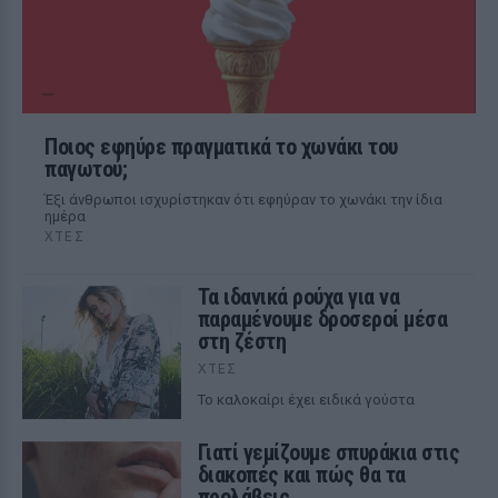
Ποιος εφηύρε πραγματικά το χωνάκι του
παγωτού;
Έξι άνθρωποι ισχυρίστηκαν ότι εφηύραν το χωνάκι την ίδια
ημέρα
ΧΤΕΣ
Τα ιδανικά ρούχα για να
παραμένουμε δροσεροί μέσα
στη ζέστη
ΧΤΕΣ
To καλοκαίρι έχει ειδικά γούστα
Γιατί γεμίζουμε σπυράκια στις
διακοπές και πώς θα τα
προλάβεις