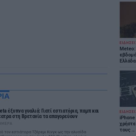
ΕΙΔΗΣΕΙ
Meteo: 
εβδομά
Ελλάδα
ΡΙΑ
eta έξυπνα γυαλιά: Γιατί εστιατόρια, παμπ και
ΕΙΔΗΣΕΙ
έατρα στη Βρετανία τα απαγορεύουν
iPhone 
χρήστε
ΉΜΕΡΑ
τους ..
ό τον εστιάτορα Τζέρεμι Κινγκ ως την αλυσίδα