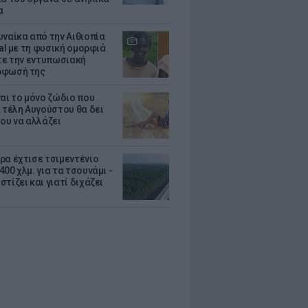
α
υναίκα από την Αιθιοπία
ral με τη φυσική ομορφιά
ίτε την εντυπωσιακή
ρφωσή της
ναι το μόνο ζώδιο που
α τέλη Αυγούστου θα δει
του να αλλάζει
ρα έχτισε τσιμεντένιο
00 χλμ. για τα τσουνάμι -
τίζει και γιατί διχάζει