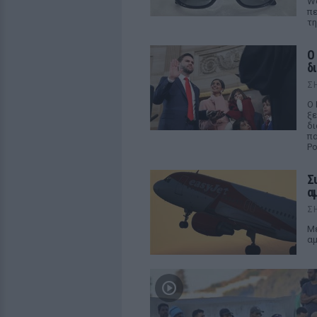
We
πε
τη
Ο
δ
Σ
Ο 
ξε
δι
πα
Ρο
Σ
α
Σ
Με
αμ