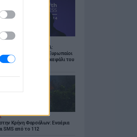
Σ
ρα ο πόλεμος UEFA-FIFA:
ουν στο μποϊκοτάζ οι Ευρωπαίοι
ούν εγγυήσεις και το... κεφάλι του
ίνο
Σ
στην Κρήνη Φαρσάλων: Εναέρια
αι SMS από το 112