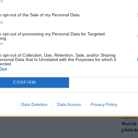
In
o opt-out of the Sale of my Personal Data.
gr στο
Google News
και μάθετε πρώτοι
τα
In
to opt-out of processing my Personal Data for Targeted
ing.
ΕΙΔΗΣΕΙ
In
 μπείτε στην
ροή ειδήσεων
του E-Daily.gr
Στα άκ
Επιμέν
o opt-out of Collection, Use, Retention, Sale, and/or Sharing
r και στο Instagram
ersonal Data that Is Unrelated with the Purposes for which it
και ζητ
lected.
Ινφαντ
Out
ΔΙΑΦΗΜΙΣΗ
CONFIRM
Data Deletion
Data Access
Privacy Policy
ΕΙΔΗΣΕΙ
Φωτιά 
μέσα κ