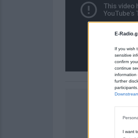
E-Radio.g
If you wish 
sensitive in
confirm you
continue se
information 
further disc
participants
Downstream 
Persona
I want t