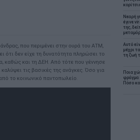
κορίτσι
Νεαρή γ
έγινε vi
της, δε
μεταμό
Αυτό εί
άνδρας, που περιμένει στην ουρά του ΑΤΜ,
μέχρι τ
ι ότι δεν είχε τη δυνατότητα πληρώσει το
τη ζωή 
α, καθώς και τη ΔΕΗ. Από τότε που γέννησε
α καλύψει τις βασικές της ανάγκες. Όσο για
Ποια χώ
 από το κοινωνικό παντοπωλείο.
φράγμα 4
Πόσο κοσ