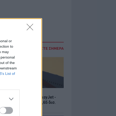
sonal or
ection to
ΔΙΑΒΑΣΤΕ ΣΗΜΕΡΑ
ou may
 personal
out of the
 downstream
B’s List of
Σ
ία εξαγοράς για την EasyJet -
ερικανική Appolo για 6,65 δισ.