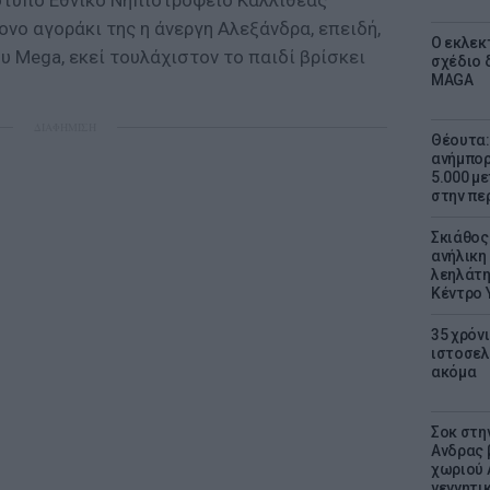
ότυπο Εθνικό Νηπιοτροφείο Καλλιθέας
ονο αγοράκι της η άνεργη Αλεξάνδρα, επειδή,
Ο εκλεκ
 Mega, εκεί τουλάχιστον το παιδί βρίσκει
σχέδιο 
MAGA
ΔΙΑΦΗΜΙΣΗ
Θέουτα: 
ανήμπορ
5.000 μ
στην πε
Σκιάθος:
ανήλικη 
λεηλάτη
Κέντρο 
35 χρόν
ιστοσελ
ακόμα
Σοκ στη
Ανδρας 
χωριού 
γεννητι