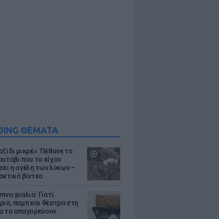
DING ΘΕΜΑΤΑ
ξίδι μικρέ»: Πέθανε το
ουτάβι που το είχαν
σει η αγέλη των λύκων –
ακτικό βίντεο
πνα γυαλιά: Γιατί
ρια, παμπ και θέατρα στη
α τα απαγορεύουν