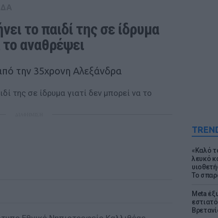
ΑΔΑ
ει το παιδί της σε ίδρυμα 
α το αναθρέψει
από την 35χρονη Αλεξάνδρα
ΔΙΑΦΗΜΙΣΗ
TREN
«Καλό τα
λευκό κ
υιοθετή
Το σπαρ
Meta έξυ
εστιατό
Βρετανί