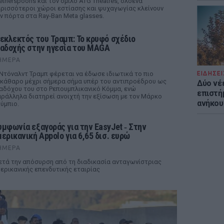
therspoons και τον όμιλο ATG Theatres, ολοένα
ρισσότεροι χώροι εστίασης και ψυχαγωγίας κλείνουν
ν πόρτα στα Ray-Ban Meta glasses.
 εκλεκτός του Τραμπ: Το κρυφό σχέδιο
ιαδοχής στην ηγεσία του MAGA
ΉΜΕΡΑ
Ντόναλντ Τραμπ φέρεται να έδωσε ιδιωτικά το πιο
ΕΙΔΗΣΕΙ
κάθαρο μέχρι σήμερα σήμα υπέρ του αντιπροέδρου ως
Δύο νέ
αδόχου του στο Ρεπουμπλικανικό Κόμμα, ενώ
επιστή
ράλληλα διατηρεί ανοιχτή την εξίσωση με τον Μάρκο
ανήκου
ύμπιο.
υμφωνία εξαγοράς για την EasyJet ‑ Στην
μερικανική Appolo για 6,65 δισ. ευρώ
ΉΜΕΡΑ
τά την απόσυρση από τη διαδικασία ανταγωνίστριας
ερικανικής επενδυτικής εταιρίας