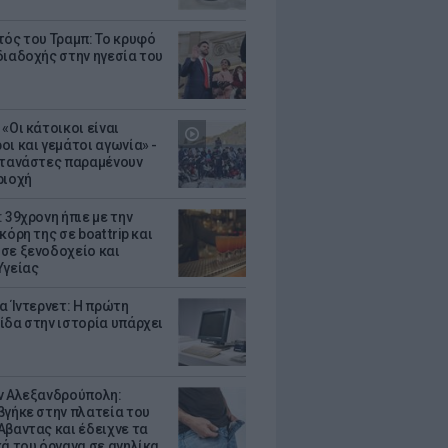
τός του Τραμπ: Το κρυφό
διαδοχής στην ηγεσία του
«Οι κάτοικοι είναι
οι και γεμάτοι αγωνία» -
ετανάστες παραμένουν
ριοχή
 39χρονη ήπιε με την
κόρη της σε boat trip και
σε ξενοδοχείο και
Υγείας
ια Ίντερνετ: Η πρώτη
ίδα στην ιστορία υπάρχει
ν Αλεξανδρούπολη:
βγήκε στην πλατεία του
Αβαντας και έδειχνε τα
κά του όργανα σε ανηλίκα