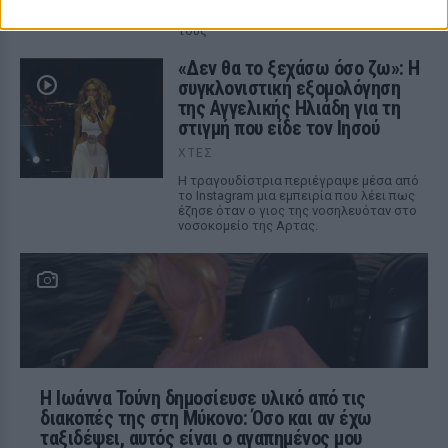
Η νύχτα που ο Barack και η Michelle
Obama φοβήθηκαν για τη ζωή της κόρης
τους
«Δεν θα το ξεχάσω όσο ζω»: Η
συγκλονιστική εξομολόγηση
της Αγγελικής Ηλιάδη για τη
στιγμή που είδε τον Ιησού
ΧΤΕΣ
Η τραγουδίστρια περιέγραψε μέσα από
το Instagram μια εμπειρία που λέει πως
έζησε όταν ο γιος της νοσηλευόταν στο
νοσοκομείο της Αρτας.
Η Ιωάννα Τούνη δημοσίευσε υλικό από τις
διακοπές της στη Μύκονο: Όσο και αν έχω
ταξιδέψει, αυτός είναι ο αγαπημένος μου