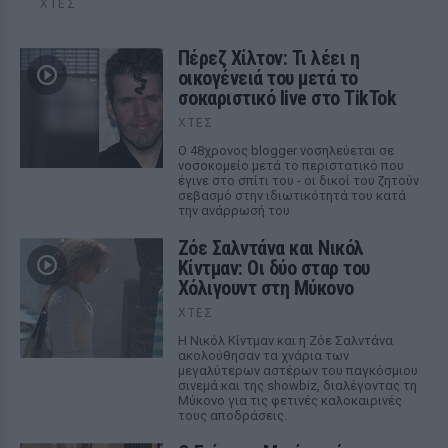
ΧΤΕΣ
Πέρεζ Χίλτον: Τι λέει η
οικογένειά του μετά το
σοκαριστικό live στο TikTok
ΧΤΕΣ
Ο 48χρονος blogger νοσηλεύεται σε
νοσοκομείο μετά το περιστατικό που
έγινε στο σπίτι του - οι δικοί του ζητούν
σεβασμό στην ιδιωτικότητά του κατά
την ανάρρωσή του
Ζόε Σαλντάνα και Νικόλ
Κίντμαν: Οι δύο σταρ του
Χόλιγουντ στη Μύκονο
ΧΤΕΣ
Η Νικόλ Κίντμαν και η Ζόε Σαλντάνα
ακολούθησαν τα χνάρια των
μεγαλύτερων αστέρων του παγκόσμιου
σινεμά και της showbiz, διαλέγοντας τη
Μύκονο για τις φετινές καλοκαιρινές
τους αποδράσεις.