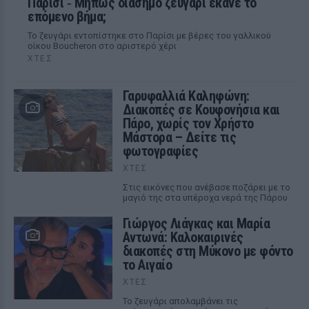
Παρίσι ‑ Μήπως διάσημο ζευγάρι έκανε το
επόμενο βήμα;
Το ζευγάρι εντοπίστηκε στο Παρίσι με βέρες του γαλλικού
οίκου Boucheron στο αριστερό χέρι
ΧΤΕΣ
Γαρυφαλλιά Καληφώνη:
Διακοπές σε Κουφονήσια και
Πάρο, χωρίς τον Χρήστο
Μάστορα – Δείτε τις
φωτογραφίες
ΧΤΕΣ
Στις εικόνες που ανέβασε ποζάρει με το
μαγιό της στα υπέροχα νερά της Πάρου
Γιώργος Λιάγκας και Μαρία
Αντωνά: Καλοκαιρινές
διακοπές στη Μύκονο με φόντο
το Αιγαίο
ΧΤΕΣ
Το ζευγάρι απολαμβάνει τις