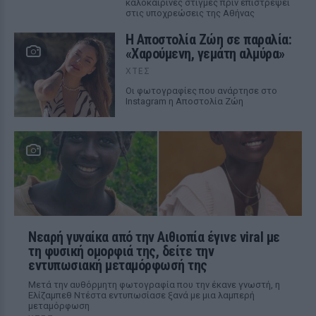
καλοκαιρινές στιγμές πριν επιστρέψει
στις υποχρεώσεις της Αθήνας
Η Αποστολία Ζώη σε παραλία:
«Χαρούμενη, γεμάτη αλμύρα»
ΧΤΕΣ
Οι φωτογραφίες που ανάρτησε στο
Instagram η Αποστολία Ζώη
Νεαρή γυναίκα από την Αιθιοπία έγινε viral με
τη φυσική ομορφιά της, δείτε την
εντυπωσιακή μεταμόρφωσή της
Μετά την αυθόρμητη φωτογραφία που την έκανε γνωστή, η
Ελίζαμπεθ Ντέστα εντυπωσίασε ξανά με μια λαμπερή
μεταμόρφωση