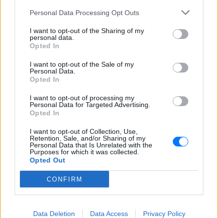
Personal Data Processing Opt Outs
ΔΕΙΤΕ ΕΠΙΣΗΣ
I want to opt-out of the Sharing of my
personal data.
Opted In
ΣΤΗΝ ΙΔΙΑ ΚΑΤΗΓΟΡΙΑ
I want to opt-out of the Sale of my
Πού εξαφανίστηκε η Dido; Η
Personal Data.
τραγουδίστρια που πούλησε 40
Opted In
εκ. δίσκους άφησε τη δόξα και
I want to opt-out of processing my
άλλαξε ζωή
Personal Data for Targeted Advertising.
Opted In
ΠΡΙΝ 8 ΏΡΕΣ
Με επιτυχίες όπως τα «Thank You»,
I want to opt-out of Collection, Use,
«White Flag» και τη θρυλική συνεργασία
Retention, Sale, and/or Sharing of my
της με τον Eminem στο «Stan», η Dido
Personal Data that Is Unrelated with the
έγινε μία από τις μεγαλύτερες ποπ σταρ
Purposes for which it was collected.
των 00s
Opted Out
Η πιο δύσκολη στιγμή στη ζωή
CONFIRM
του Barack Obama δεν συνέβη
στον Λευκό Οίκο
ΠΡΙΝ 8 ΏΡΕΣ
Data Deletion
Data Access
Privacy Policy