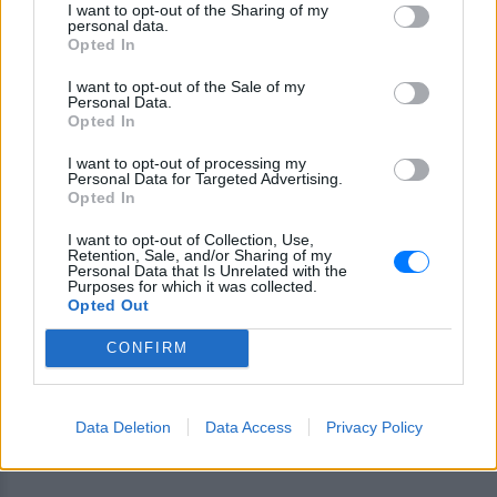
I want to opt-out of the Sharing of my
personal data.
μαεστρία ως ένα σχεδόν μεταφυσικό θρίλερ .
Opted In
Η μεταπολεμική Γερμανία δικάζει για πρώτη φορά το
I want to opt-out of the Sale of my
Personal Data.
ναζιστικό παρελθόν της στην συγκλονιστική ταινία
Opted In
του Τζούλιο Ρικιαρέλι, «Ο Λαβύρινθος της Σιωπής»
I want to opt-out of processing my
(Labyrinth of Lies), βασισμένη σε πραγματικά γεγονότα.
Personal Data for Targeted Advertising.
Opted In
Ένας νεαρός δικηγόρος ανακαλύπτει πως οι άνθρωποι
της διπλανής πόρτας ήταν πρώην ναζί και δήμιοι των
I want to opt-out of Collection, Use,
Retention, Sale, and/or Sharing of my
στρατοπέδων συγκεντρώσεως. Αποφασίζει να τους
Personal Data that Is Unrelated with the
οδηγήσει στη δικαιοσύνη χωρίς καμία βοήθεια.. Στο
Purposes for which it was collected.
Opted Out
ρόλο του φιλόδοξου Γερμανού δικηγόρου, ο Αλεξάντερ
Φέλινγκ, «¶δωξοι Μπάσταρδη» (2009) και «Ο Νεαρός
CONFIRM
Κύριος Γκαίτε» (2010).
Data Deletion
Data Access
Privacy Policy
Πανόραμα