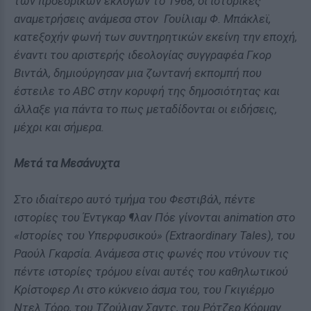
των προεδρικών εκλογών το 1968, οι ιστορικές
αναμετρήσεις ανάμεσα στον Γουίλιαμ Φ. Μπάκλεϊ,
κατεξοχήν φωνή των συντηρητικών εκείνη την εποχή,
έναντι του αριστερής ιδεολογίας συγγραφέα Γκορ
Βιντάλ, δημιούργησαν μια ζωντανή εκπομπή που
έστειλε το ABC στην κορυφή της δημοσιότητας και
άλλαξε για πάντα το πως μεταδίδονται οι ειδήσεις,
μέχρι και σήμερα.
Μετά τα Μεσάνυχτα
Στο ιδιαίτερο αυτό τμήμα του Φεστιβάλ, πέντε
ιστορίες του Έντγκαρ ¶λαν Πόε γίνονται animation στο
«Ιστορίες του Υπερφυσικού» (Extraordinary Tales), του
Ραούλ Γκαρσία. Ανάμεσα στις φωνές που ντύνουν τις
πέντε ιστορίες τρόμου είναι αυτές του καθηλωτικού
Κρίστοφερ Λι στο κύκνειο άσμα του, του Γκιγιέρμο
Ντελ Τόρο, του Τζούλιαν Σαντς, του Ρότζερ Κόρμαν