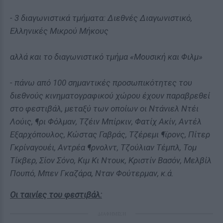
- 3 διαγωνιστικά τμήματα: Διεθνές Διαγωνιστικό,
Ελληνικές Μικρού Μήκους
αλλά και το διαγωνιστικό τμήμα «Μουσική και Φιλμ»
- πάνω από 100 σημαντικές προσωπικότητες του
διεθνούς κινηματογραφικού χώρου έχουν παραβρεθεί
στο φεστιβάλ, μεταξύ των οποίων οι Ντάνιελ Ντέι
Λούις, ¶ρι Φόλμαν, Τζέιν Μπίρκιν, Φατίχ Ακίν, Αντέλ
Εξαρχόπουλος, Κώστας Γαβράς, Τζέρεμι ¶ϊρονς, Πίτερ
Γκρίναγουέι, Αντρέα ¶ρνολντ, Τζούλιαν Τέμπλ, Τομ
Τίκβερ, Σίον Σόνο, Κιμ Κι Ντουκ, Κριστίν Βασόν, Μελβίλ
Πουπό, Μπεν Γκαζάρα, Νταν Φούτερμαν, κ.ά.
Οι ταινίες του φεστιβάλ:
ΔΙΑΦΗΜΙΣΗ