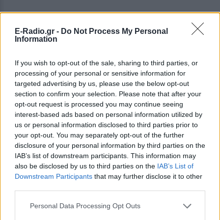
Μερικά χιλιάδες χιλιόμετρα πιο μακριά, στην
Παλαιστίνη, 13 διαφορετικές γυναίκες εγκλωβίζονται
E-Radio.gr -
Do Not Process My Personal
Information
σε ένα ινστιτούτο ομορφιάς μετά από την έκρηξη βίας
που ξεσπά στο δρόμο, ανταλλάσσοντας κωμικούς
If you wish to opt-out of the sale, sharing to third parties, or
διαλόγους και κουτσομπολιά αλλά και μερικούς από
processing of your personal or sensitive information for
τους βαθύτερους φόβους τους, στο «Ντεγκραντέ»
targeted advertising by us, please use the below opt-out
(Degrade) των ¶ραμπ και Τάρζαν Νάσερ. Συμμετοχή
section to confirm your selection. Please note that after your
στην Εβδομάδα Κριτικής του Φεστιβάλ Καννών και
opt-out request is processed you may continue seeing
interest-based ads based on personal information utilized by
εξαιρετικές κριτικές από παντού.
us or personal information disclosed to third parties prior to
your opt-out. You may separately opt-out of the further
Στο σκηνοθετικό ντεμπούτο του στον χώρο της
disclosure of your personal information by third parties on the
μυθοπλασίας, «Μπρίτζεντ» (Bridgend), ο Γιέπε Ρόντε
IAB’s list of downstream participants. This information may
also be disclosed by us to third parties on the
IAB’s List of
ανασυστήνει το αποτρόπαιο πέπλο μυστηρίου που
Downstream Participants
that may further disclose it to other
εξακολουθεί να καλύπτει τη ομώνυμη ουαλική
third parties.
κωμόπολη, όπου από το 2007 έχουν καταγραφεί
τουλάχιστον 79 αυτοκτονίες νέων. Βασισμένο σε
Personal Data Processing Opt Outs
πραγματικά γεγονότα το «Bridgend» παρουσιάζεται με