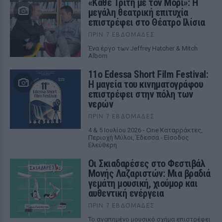
«Κάθε Τρίτη με τον Μόρι»: Η
μεγάλη θεατρική επιτυχία
επιστρέφει στο Θέατρο Ιλίσια
ΠΡΙΝ 7 ΕΒΔΟΜΆΔΕΣ
Ένα έργο των Jeffrey Hatcher & Mitch
Albom
11ο Edessa Short Film Festival:
Η μαγεία του κινηματογράφου
επιστρέφει στην πόλη των
νερών
ΠΡΙΝ 7 ΕΒΔΟΜΆΔΕΣ
4 & 5 Ιουλίου 2026 - Cine Καταρράκτες,
Περιοχή Μύλοι, Έδεσσα - Είσοδος
Ελεύθερη
Οι Σκιαδαρέσες στο Φεστιβάλ
Μονής Λαζαριστών: Μια βραδιά
γεμάτη μουσική, χιούμορ και
αυθεντική ενέργεια
ΠΡΙΝ 7 ΕΒΔΟΜΆΔΕΣ
Το αγαπημένο μουσικό σχήμα επιστρέφει