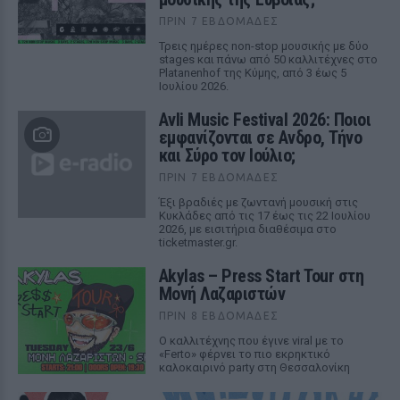
ΠΡΙΝ 7 ΕΒΔΟΜΆΔΕΣ
Τρεις ημέρες non-stop μουσικής με δύο
stages και πάνω από 50 καλλιτέχνες στο
Platanenhof της Κύμης, από 3 έως 5
Ιουλίου 2026.
Avli Music Festival 2026: Ποιοι
εμφανίζονται σε Ανδρο, Τήνο
και Σύρο τον Ιούλιο;
ΠΡΙΝ 7 ΕΒΔΟΜΆΔΕΣ
Έξι βραδιές με ζωντανή μουσική στις
Κυκλάδες από τις 17 έως τις 22 Ιουλίου
2026, με εισιτήρια διαθέσιμα στο
ticketmaster.gr.
Akylas – Press Start Tour στη
Μονή Λαζαριστών
ΠΡΙΝ 8 ΕΒΔΟΜΆΔΕΣ
Ο καλλιτέχνης που έγινε viral με το
«Ferto» φέρνει το πιο εκρηκτικό
καλοκαιρινό party στη Θεσσαλονίκη