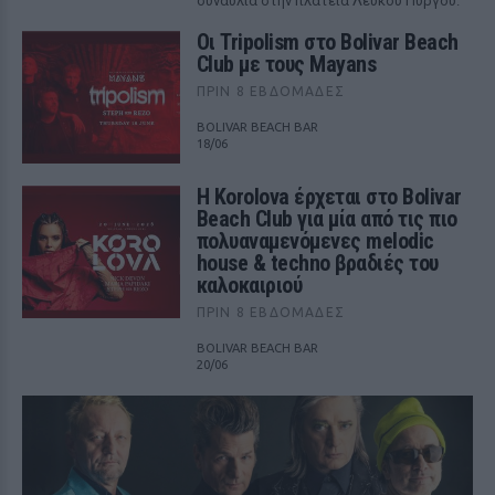
συναυλία στην πλατεία Λευκού Πύργου.
Οι Tripolism στο Bolivar Beach
Club με τους Mayans
ΠΡΙΝ 8 ΕΒΔΟΜΆΔΕΣ
BOLIVAR BEACH BAR
18/06
Η Korolova έρχεται στο Bolivar
Beach Club για μία από τις πιο
πολυαναμενόμενες melodic
house & techno βραδιές του
καλοκαιριού
ΠΡΙΝ 8 ΕΒΔΟΜΆΔΕΣ
BOLIVAR BEACH BAR
20/06