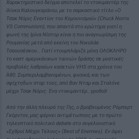
Χαρακτηριστικό δείγμα αποτελεί το ντοκιμαντέρ της
Ιλίνκα Καλουγκαράνου, με το σαρκαστικό τίτλο «Ο
Τσακ Νόρις Εναντίον του Κομουνισμού» (Chuck Norris
VS Communism), που απαντά στο ερώτημα γιατί η
φωνή της Ιρίνα Νίστορ είναι η πιο αναγνωρίσιμη της
Ρουμανίας μετά από εκείνη του Νικολάε
Τσαουσέσκου… Γιατί ντουμπλάριζε μόνη ΟΛΟΚΛΗΡΟ
το καστ αμερικάνικων ταινιών δράσης σε μυστικές
προβολές λαθραίων κασετών VHS στα χρόνια του
Ά80. Συμπεριλαμβανομένων, φυσικά, και των
σφίχτηδων σταρ τους, από Βαν Νταμ και Σταλόνε
μέχρι Τσακ Νόρις. Ένα ντοκιμαντέρ…γροθιά!
Από την άλλη πλευρά της Γης, ο βραβευμένος Ρόμπερτ
Γκόρντον, μας φέρνει αντιμέτωπους με το πρώτο
τηλεοπτικό πολιτικό debate στο συγκλονιστικό
«Εχθροί Μέχρι Τέλους» (Best of Enemies). Εν όψει