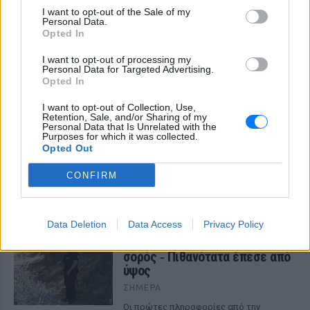
I want to opt-out of the Sale of my
ΣΤΗΝ ΙΔΙΑ ΚΑΤΗΓΟΡΙΑ
Personal Data.
Opted In
Σοκαριστικό βίντεο: Η στιγμή
I want to opt-out of processing my
που ο 14χρονος ανοίγει πυρ και
Personal Data for Targeted Advertising.
σκορπάει τον θάνατο σε
Opted In
σχολείο στη Ταϊλάνδη
I want to opt-out of Collection, Use,
ΣΉΜΕΡΑ
Retention, Sale, and/or Sharing of my
Personal Data that Is Unrelated with the
«Θέρισε» πέντε καθηγητές και ένα
Purposes for which it was collected.
12χρονο κοριτσάκι, ενώ νωρίτερα είχε
Opted Out
σκοτώσει τον παππού και τη γιαγιά του -
Περισσότερα από 20 άτομα
τραυματίστηκαν από την επίθεση, οι 10
CONFIRM
σε κρίσιμη κατάσταση - Ο ανήλικος
δράστης αυτοκτόνησε μετά την ένοπλη
επίθεση
Data Deletion
Data Access
Privacy Policy
Θρίλερ στον Λυκαβηττό: Σε
57χρονη γυναίκα ανήκει η
σορός ‑ Πιθανότατα έπεσε από
ύψος
ΣΉΜΕΡΑ
Οι πρώτες πληροφορίες από την