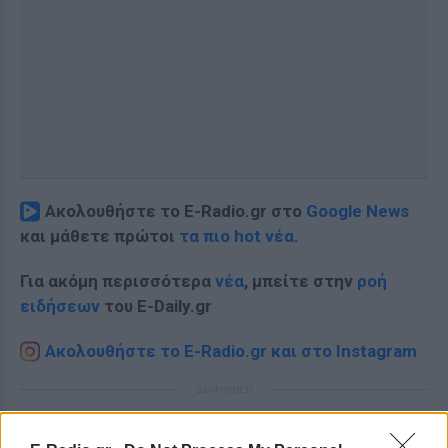
Ακολουθήστε το E-Radio.gr στο
Google News
και μάθετε πρώτοι
τα πιο hot νέα
.
Για ακόμη περισσότερα
νέα
, μπείτε στην
ροή
ειδήσεων
του E-Daily.gr
Ακολουθήστε το E-Radio.gr και στο Instagram
ΔΙΑΦΗΜΙΣΗ