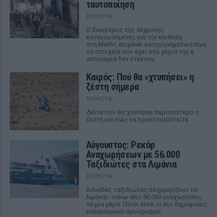
ταυτοποίηση
ΣΉΜΕΡΑ
Ο δικηγόρος της 46χρονης
κατηγορούμενης για την επίθεση
στη Marfin, επιμένει κατηγορηματικά πως
τα στοιχεία που έχει στα χέρια της η
αστυνομία δεν στέκουν.
Καιρός: Πού θα «χτυπήσει» η
ζέστη σήμερα
ΣΉΜΕΡΑ
Δείτε πού θα χτυπήσει περισσότερο η
ζέστη και πώς να προετοιμαστείτε
Αύγουστος: Ρεκόρ
Αναχωρήσεων με 56.000
Ταξιδιώτες στα Λιμάνια
ΣΉΜΕΡΑ
Χιλιάδες ταξιδιώτες πλημμυρίζουν τα
λιμάνια - πάνω από 56.000 αναχωρήσεις
σε μία μέρα. Ποιοι είναι οι πιο δημοφιλείς
καλοκαιρινοί προορισμοί;