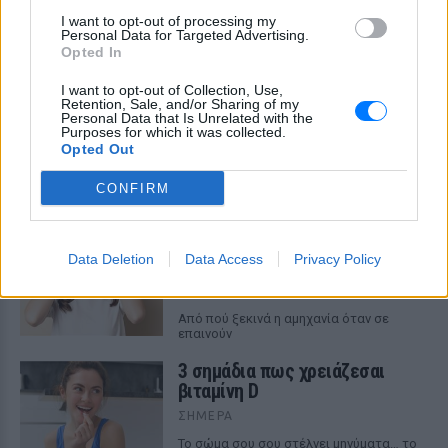
I want to opt-out of processing my
Personal Data for Targeted Advertising.
Opted In
I want to opt-out of Collection, Use,
Retention, Sale, and/or Sharing of my
Personal Data that Is Unrelated with the
ΔΕΙΤΕ ΕΠΙΣΗΣ
Purposes for which it was collected.
Opted Out
ΣΤΗΝ ΙΔΙΑ ΚΑΤΗΓΟΡΙΑ
CONFIRM
Γιατί τα κομπλιμέντα σε
φέρνουν σε δύσκολη θέση (και
Data Deletion
Data Access
Privacy Policy
τι λέει η ψυχολογία)
ΣΉΜΕΡΑ
Από πού ξεκινά η αμηχανία όταν σε
επαινούν
3 σημάδια πως χρειάζεσαι
βιταμίνη D
ΣΉΜΕΡΑ
Το σώμα σου σου στέλνει μηνύματα… το