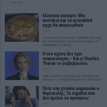
ΣΉΜΕΡΑ
Ελληνικό γιαούρτι: Μία
κουταλιά και τα scrambled
eggs θα απογειωθούν
ΧΤΕΣ
Το στραγγιστό γιαούρτι αλλάζει την υφή
και τον κορεσμό του πρωινού χωρίς να
επηρεάζει τη γεύση.
Η νέα σχέση δεν έχει
συγκατοίκηση – Και η Charlize
Theron το επιβεβαιώνει
ΧΤΕΣ
«Δεν νομίζω ότι μπορώ να ξαναζήσω με
κάποιον» – Η εξομολόγηση της ηθοποιού
Πότε σου χτυπάει καμπανάκι ο
θυρεοειδής; Τα σημάδια που
δεν πρέπει να αγνοήσεις
ΧΤΕΣ