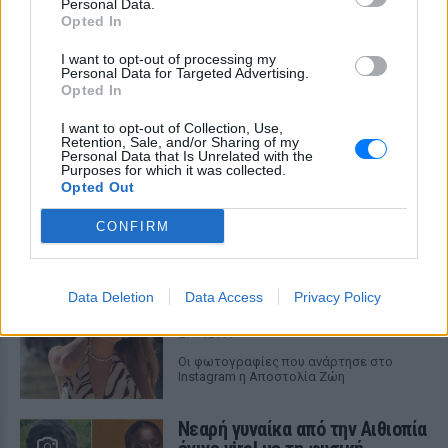
Personal Data.
Opted In
I want to opt-out of processing my
Personal Data for Targeted Advertising.
Opted In
I want to opt-out of Collection, Use,
Γιώργος Λιάγκας και Μαρία Αντωνά:
Retention, Sale, and/or Sharing of my
Καλοκαιρινές διακοπές στη Μύκονο με φόντο
Personal Data that Is Unrelated with the
το Αιγαίο
Purposes for which it was collected.
Opted Out
Το ζευγάρι απολαμβάνει τις καλοκαιρινές στιγμές πριν
επιστρέψει στις υποχρεώσεις της Αθήνας
CONFIRM
ΣΉΜΕΡΑ
Η Αποστολία Ζώη σε παραλία:
Data Deletion
Data Access
Privacy Policy
«Χαρούμενη, γεμάτη αλμύρα»
ΣΉΜΕΡΑ
Οι φωτογραφίες που ανάρτησε στο
Instagram η Αποστολία Ζώη
Νεαρή γυναίκα από την Αιθιοπία