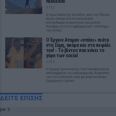
Νικολάου
ΧΤΕΣ
Ο πρωταθλητής Ελλάδος από την Πάτρα
έγινε viral με ένα εντυπωσιακό
κατόρθωμα ισορροπίας και μυϊκής
δύναμης στο πιο εμβληματικό τοπόσημο
της πόλης.
Ο Έργκιν Αταμαν «σπάει» πιάτα
στη Σύμη, ακόμα και στο κεφάλι
του! ‑ Tο βίντεο που κάνει το
γύρο των social
ΧΤΕΣ
Ο πρώην προπονητής του Παναθηναϊκού
απολαμβάνει τις καλοκαιρινές διακοπές
του στο ελληνικό νησί με έναν εντελώς
ξεχωριστό τρόπο.
ΔΕΙΤΕ ΕΠΙΣΗΣ
par: 5