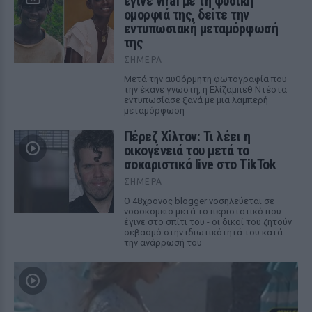
έγινε viral με τη φυσική
ομορφιά της, δείτε την
εντυπωσιακή μεταμόρφωσή
της
ΣΉΜΕΡΑ
Μετά την αυθόρμητη φωτογραφία που
την έκανε γνωστή, η Ελίζαμπεθ Ντέστα
εντυπωσίασε ξανά με μια λαμπερή
μεταμόρφωση
Πέρεζ Χίλτον: Τι λέει η
οικογένειά του μετά το
σοκαριστικό live στο TikTok
ΣΉΜΕΡΑ
Ο 48χρονος blogger νοσηλεύεται σε
νοσοκομείο μετά το περιστατικό που
έγινε στο σπίτι του - οι δικοί του ζητούν
σεβασμό στην ιδιωτικότητά του κατά
την ανάρρωσή του