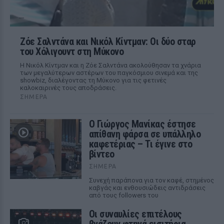
Ζόε Σαλντάνα και Νικόλ Κίντμαν: Οι δύο σταρ
του Χόλιγουντ στη Μύκονο
Η Νικόλ Κίντμαν και η Ζόε Σαλντάνα ακολούθησαν τα χνάρια
των μεγαλύτερων αστέρων του παγκόσμιου σινεμά και της
showbiz, διαλέγοντας τη Μύκονο για τις φετινές
καλοκαιρινές τους αποδράσεις.
ΣΉΜΕΡΑ
Ο Γιώργος Μανίκας έστησε
απίθανη φάρσα σε υπάλληλο
καφετέριας – Τι έγινε στο
βίντεο
ΣΉΜΕΡΑ
Συνεχή παράπονα για τον καφέ, στημένος
καβγάς και ενθουσιώδεις αντιδράσεις
από τους followers του
Οι συναυλίες επιτέλους