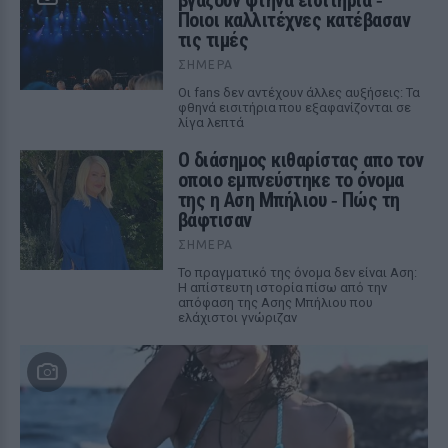
βγάζουν φτηνά εισιτήρια ‑
Ποιοι καλλιτέχνες κατέβασαν
τις τιμές
ΣΉΜΕΡΑ
Οι fans δεν αντέχουν άλλες αυξήσεις: Τα
φθηνά εισιτήρια που εξαφανίζονται σε
λίγα λεπτά
Ο διάσημος κιθαρίστας απο τον
οποιο εμπνεύστηκε το όνομα
της η Αση Μπήλιου ‑ Πώς τη
βάφτισαν
ΣΉΜΕΡΑ
Το πραγματικό της όνομα δεν είναι Αση:
Η απίστευτη ιστορία πίσω από την
απόφαση της Ασης Μπήλιου που
ελάχιστοι γνώριζαν