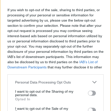
στον Θεό και τι τον γοητεύει στη
φιλοσοφία γύρω από την ύπαρξή του.
If you wish to opt-out of the sale, sharing to third parties, or
Τους είδαν με δαχτυλίδι
processing of your personal or sensitive information for
αρραβώνων στο Παρίσι ‑
targeted advertising by us, please use the below opt-out
Μήπως διάσημο ζευγάρι έκανε
section to confirm your selection. Please note that after your
το επόμενο βήμα;
opt-out request is processed you may continue seeing
interest-based ads based on personal information utilized by
ΣΉΜΕΡΑ
us or personal information disclosed to third parties prior to
Το ζευγάρι εντοπίστηκε στο Παρίσι με
your opt-out. You may separately opt-out of the further
βέρες του γαλλικού οίκου Boucheron στο
αριστερό χέρι
disclosure of your personal information by third parties on the
IAB’s list of downstream participants. This information may
Γαρυφαλλιά Καληφώνη:
also be disclosed by us to third parties on the
IAB’s List of
Διακοπές σε Κουφονήσια και
Downstream Participants
that may further disclose it to other
Πάρο, χωρίς τον Χρήστο
third parties.
Μάστορα – Δείτε τις
φωτογραφίες
Personal Data Processing Opt Outs
ΣΉΜΕΡΑ
I want to opt-out of the Sharing of my
Στις εικόνες που ανέβασε ποζάρει με το
personal data.
μαγιό της στα υπέροχα νερά της Πάρου
Opted In
I want to opt-out of the Sale of my