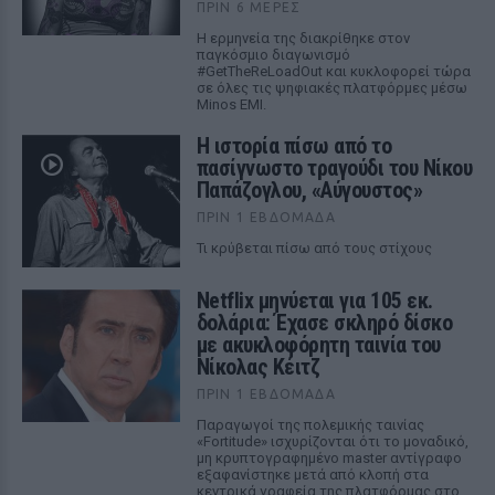
ΠΡΙΝ 6 ΜΈΡΕΣ
Η ερμηνεία της διακρίθηκε στον
παγκόσμιο διαγωνισμό
#GetTheReLoadOut και κυκλοφορεί τώρα
σε όλες τις ψηφιακές πλατφόρμες μέσω
Minos EMI.
Η ιστορία πίσω από το
πασίγνωστο τραγούδι του Νίκου
Παπάζογλου, «Αύγουστος»
ΠΡΙΝ 1 ΕΒΔΟΜΆΔΑ
Τι κρύβεται πίσω από τους στίχους
Netflix μηνύεται για 105 εκ.
δολάρια: Έχασε σκληρό δίσκο
με ακυκλοφόρητη ταινία του
Νίκολας Κέιτζ
ΠΡΙΝ 1 ΕΒΔΟΜΆΔΑ
Παραγωγοί της πολεμικής ταινίας
«Fortitude» ισχυρίζονται ότι το μοναδικό,
μη κρυπτογραφημένο master αντίγραφο
εξαφανίστηκε μετά από κλοπή στα
κεντρικά γραφεία της πλατφόρμας στο