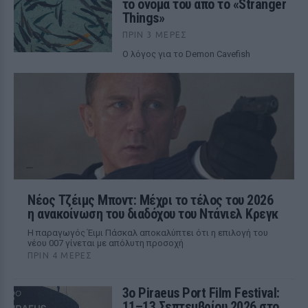
το όνομά του από το «Stranger
Things»
ΠΡΙΝ 3 ΜΈΡΕΣ
Ο λόγος για το Demon Cavefish
Νέος Τζέιμς Μποντ: Μέχρι το τέλος του 2026
η ανακοίνωση του διαδόχου του Ντάνιελ Κρεγκ
Η παραγωγός Έιμι Πάσκαλ αποκαλύπτει ότι η επιλογή του
νέου 007 γίνεται με απόλυτη προσοχή
ΠΡΙΝ 4 ΜΈΡΕΣ
3ο Piraeus Port Film Festival:
11–13 Σεπτεμβρίου 2026 στο