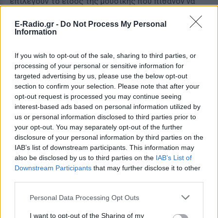
επιλέγουν το είδος της μουσικής που πιθανόν να
θέλεις να ακούσεις, για παράδειγμα στο Spotify ή
E-Radio.gr -
Do Not Process My Personal
στο Apple Music. Γνωρίζοντας τον τρόπο σκέψης
Information
του κάθε ανθρώπου τέτοιες υπηρεσίες θα
μπορούσαν στο μέλλον να βρίσκουν το κατάλληλο
If you wish to opt-out of the sale, sharing to third parties, or
τραγούδι που θα προτείνουν στον κάθε χρήστη. Ο
processing of your personal or sensitive information for
Simon Baron-Cohen, καθηγητής ψυχοπαθολογίας
targeted advertising by us, please use the below opt-out
section to confirm your selection. Please note that after your
στο πανεπιστήμιο του Κέμπριτζ πρόσθεσε: «Η
opt-out request is processed you may continue seeing
έρευνα ίσως μας βοηθήσει να κατανοήσουμε και
interest-based ads based on personal information utilized by
ανθρώπους με ιδιαιτερότητες όπως ανθρώπους με
us or personal information disclosed to third parties prior to
αυτισμό ή εκείνους που είναι φανατικοί στο να
your opt-out. You may separately opt-out of the further
disclosure of your personal information by third parties on the
ταξινομούν».
IAB’s list of downstream participants. This information may
also be disclosed by us to third parties on the
IAB’s List of
ΔΙΑΦΗΜΙΣΗ
Downstream Participants
that may further disclose it to other
third parties.
Personal Data Processing Opt Outs
I want to opt-out of the Sharing of my