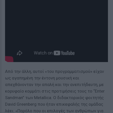
Από την άλλη, αυτοί «του προγραμματισμού» είχαν
ως αγαπημένη την έντονη μουσική και
απεχθάνονταν την απαλή και την ανεπιτήδευτη, με
κορυφαίο κομμάτι στις προτιμήσεις τους το “Enter
Sandman” των Metallica. Ο διδακτορικός φοιτητής
David Greenberg που ήταν επικεφαλής της ομάδας
λέει: «Παρόλο που οι επιλογές των ανθρώπων για