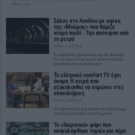
ΠΡΟΧΤΈΣ
Σάλος στο Λονδίνο με αφίσα
της «Μούμιας» που θύμιζε
νεκρό παιδί ‑ Την απέσυραν από
το μετρό
ΠΡΙΝ 3 ΜΈΡΕΣ
Οι αρμόδιες βρετανικές αρχές έκριναν
ότι το υλικό ήταν ικανό να προκαλέσει
αναστάτωση σε ανήλικους
Το ελληνικό comfort TV έχει
όνομα: Η σειρά που
εξακολουθεί να σαρώνει στις
επαναλήψεις
ΠΡΙΝ 3 ΜΈΡΕΣ
Το τηλεοπτικό φαινόμενο που βλέπουμε
ξανά και ξανά εδώ και 35 χρόνια
Το «δαιμονικό» ψάρι που
ανακαλύφθηκε τυχαία και πήρε