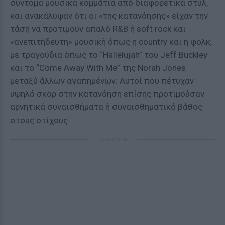
σύντομα μουσικά κομμάτια από διαφορετικά στυλ,
και ανακάλυψαν ότι οι «της κατανόησης» είχαν την
τάση να προτιμούν απαλό R&B ή soft rock και
«ανεπιτήδευτη» μουσική όπως η country και η φολκ,
με τραγούδια όπως το “Hallelujah” του Jeff Buckley
και το “Come Away With Me” της Norah Jones
μεταξύ άλλων αγαπημένων. Αυτοί που πέτυχαν
υψηλό σκορ στην κατανόηση επίσης προτιμούσαν
αρνητικά συναισθήματα ή συναισθηματικό βάθος
στους στίχους.
ΔΙΑΦΗΜΙΣΗ