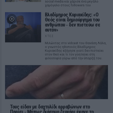
social media και χάρισε ένα μεγάλο
χαμόγελο στους followers του
Βλαδίμηρος Κυριακίδης: «Ο
Θεός είναι δημιούργημα του
ανθρώπου ‑ δεν πιστεύω σε
αυτόν»
ΧΤΕΣ
Μιλώντας στο vidcast του Θανάση Λάλα,
ο γνωστός ηθοποιός Βλαδίμηρος
Κυριακίδης εξήγησε γιατί δεν πιστεύει
στον Θεό και τι τον γοητεύει στη
φιλοσοφία γύρω από την ύπαρξή του.
Τους είδαν με δαχτυλίδι αρραβώνων στο
Παρίσι ‑ Μήπως διάσημο ζευγάρι έκανε το