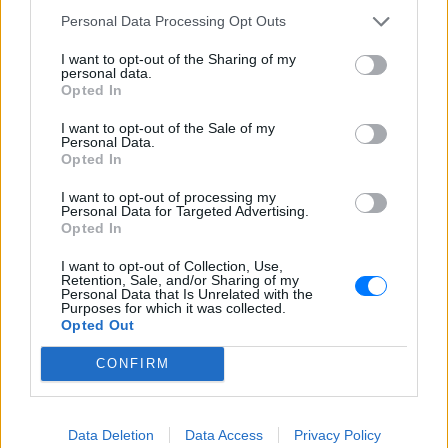
Obama φοβήθηκαν για τη ζωή της κόρης
Personal Data Processing Opt Outs
τους
«Δεν θα το ξεχάσω όσο ζω»: Η
I want to opt-out of the Sharing of my
personal data.
συγκλονιστική εξομολόγηση
Opted In
της Αγγελικής Ηλιάδη για τη
στιγμή που είδε τον Ιησού
I want to opt-out of the Sale of my
Personal Data.
ΧΤΕΣ
Opted In
Η τραγουδίστρια περιέγραψε μέσα από
το Instagram μια εμπειρία που λέει πως
I want to opt-out of processing my
έζησε όταν ο γιος της νοσηλευόταν στο
Personal Data for Targeted Advertising.
νοσοκομείο της Αρτας.
Opted In
I want to opt-out of Collection, Use,
Retention, Sale, and/or Sharing of my
Personal Data that Is Unrelated with the
Purposes for which it was collected.
Opted Out
CONFIRM
Η Ιωάννα Τούνη δημοσίευσε υλικό από τις
διακοπές της στη Μύκονο: Όσο και αν έχω
ταξιδέψει, αυτός είναι ο αγαπημένος μου
Data Deletion
Data Access
Privacy Policy