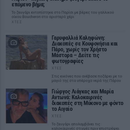
επόμενο βήμα;
Το ζευγάρι εντοπίστηκε στο Παρίσι με βέρες του γαλλικού
οίκου Boucheron στο αριστερό χέρι
ΧΤΕΣ
Γαρυφαλλιά Καληφώνη:
Διακοπές σε Κουφονήσια και
Πάρο, χωρίς τον Χρήστο
Μάστορα – Δείτε τις
φωτογραφίες
ΧΤΕΣ
Στις εικόνες που ανέβασε ποζάρει με το
μαγιό της στα υπέροχα νερά της Πάρου
Γιώργος Λιάγκας και Μαρία
Αντωνά: Καλοκαιρινές
διακοπές στη Μύκονο με φόντο
το Αιγαίο
ΧΤΕΣ
Το ζευγάρι απολαμβάνει τις
καλοκαιρινές στιγμές πριν επιστρέψει