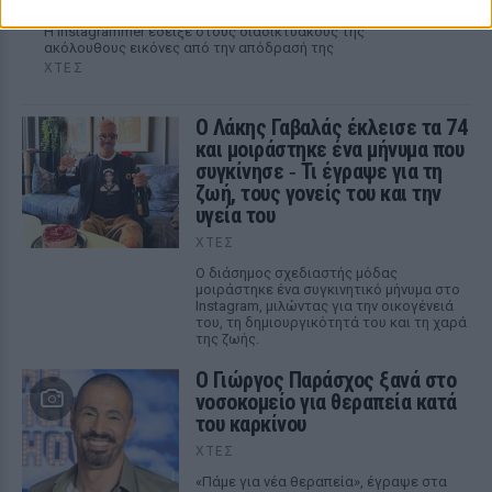
προορισμός
Η Instagrammer έδειξε στους διαδικτυακούς της
ακόλουθους εικόνες από την απόδρασή της
ΧΤΕΣ
Ο Λάκης Γαβαλάς έκλεισε τα 74
και μοιράστηκε ένα μήνυμα που
συγκίνησε ‑ Τι έγραψε για τη
ζωή, τους γονείς του και την
υγεία του
ΧΤΕΣ
Ο διάσημος σχεδιαστής μόδας
μοιράστηκε ένα συγκινητικό μήνυμα στο
Instagram, μιλώντας για την οικογένειά
του, τη δημιουργικότητά του και τη χαρά
της ζωής.
O Γιώργος Παράσχος ξανά στο
νοσοκομείο για θεραπεία κατά
του καρκίνου
ΧΤΕΣ
«Πάμε για νέα θεραπεία», έγραψε στα