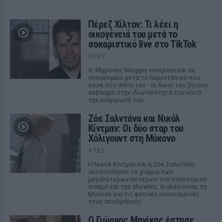
Πέρεζ Χίλτον: Τι λέει η
οικογένειά του μετά το
σοκαριστικό live στο TikTok
ΧΤΕΣ
Ο 48χρονος blogger νοσηλεύεται σε
νοσοκομείο μετά το περιστατικό που
έγινε στο σπίτι του - οι δικοί του ζητούν
σεβασμό στην ιδιωτικότητά του κατά
την ανάρρωσή του
Ζόε Σαλντάνα και Νικόλ
Κίντμαν: Οι δύο σταρ του
Χόλιγουντ στη Μύκονο
ΧΤΕΣ
Η Νικόλ Κίντμαν και η Ζόε Σαλντάνα
ακολούθησαν τα χνάρια των
μεγαλύτερων αστέρων του παγκόσμιου
σινεμά και της showbiz, διαλέγοντας τη
Μύκονο για τις φετινές καλοκαιρινές
τους αποδράσεις.
Ο Γιώργος Μανίκας έστησε