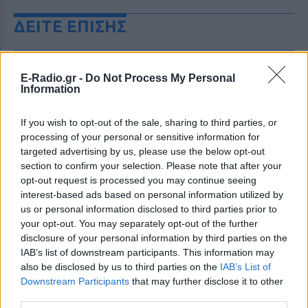
ΔΕΙΤΕ ΕΠΙΣΗΣ
ΣΤΗΝ ΙΔΙΑ ΚΑΤΗΓΟΡΙΑ
E-Radio.gr -
Do Not Process My Personal
Information
Πού εξαφανίστηκε η Dido; Η
τραγουδίστρια που πούλησε 40
εκ. δίσκους άφησε τη δόξα και
If you wish to opt-out of the sale, sharing to third parties, or
άλλαξε ζωή
processing of your personal or sensitive information for
targeted advertising by us, please use the below opt-out
ΠΡΙΝ 8 ΏΡΕΣ
section to confirm your selection. Please note that after your
Με επιτυχίες όπως τα «Thank You»,
opt-out request is processed you may continue seeing
«White Flag» και τη θρυλική συνεργασία
της με τον Eminem στο «Stan», η Dido
interest-based ads based on personal information utilized by
έγινε μία από τις μεγαλύτερες ποπ σταρ
us or personal information disclosed to third parties prior to
των 00s
your opt-out. You may separately opt-out of the further
Η πιο δύσκολη στιγμή στη ζωή
disclosure of your personal information by third parties on the
του Barack Obama δεν συνέβη
IAB’s list of downstream participants. This information may
στον Λευκό Οίκο
also be disclosed by us to third parties on the
IAB’s List of
Downstream Participants
that may further disclose it to other
ΠΡΙΝ 8 ΏΡΕΣ
third parties.
Η νύχτα που ο Barack και η Michelle