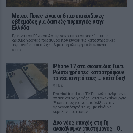
Meteo: Ποιες είναι οι 6 πιο επικίνδυνες
εβδομάδες για δασικές πυρκαγιές στην
Ελλάδα
Έρευνα του Εθνικού Αστεροσκοπείου αποκαλύπτει το
κρίσιμο χρονικό παράθυρο που ευνοεί τις καταστροφικές
πυρκαγιές - και πώς η κλιματική αλλαγή το διευρύνει.
ΧΤΕΣ
iPhone 17 στα σκουπίδια: Γιατί
Ρώσοι χρήστες καταστρέφουν
τα νέα κινητά τους ... επίτηδες!
ΧΤΕΣ
Ένα viral trend στο TikTok ωθεί άνδρες να
σπάνε και να χαράζουν τα ολοκαίνουργια
iPhone τους για να αποδείξουν την
αρρενωπότητά τους - με κίνδυνο
έκρηξης μπαταρίας.
Δύο νέες εποχές στη Γη
ανακάλυψαν επιστήμονες ‑ Oι