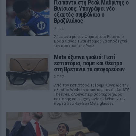
Για πάντα στη Ρεάλ Μαδρίτης ο
Βινίσιους: Υπογράφει νέο
εξαετές συμβόλαιο ο
Βραζιλιάνος
ΧΤΕΣ
Σύμφωνα με τον Φαμπρίτσιο Ρομάνο ο
Βραζιλιάνος είναι έτοιμος να αποδεχτεί
την πρόταση της Ρεάλ
Meta έξυπνα γυαλιά: Γιατί
εστιατόρια, παμπ και θέατρα
στη Βρετανία τα απαγορεύουν
ΧΤΕΣ
Από τον εστιάτορα Τζέρεμι Κινγκ ως την
αλυσίδα Wetherspoons και τον όμιλο ATG
Theatres, ολοένα περισσότεροι χώροι
εστίασης και ψυχαγωγίας κλείνουν την
πόρτα στα Ray-Ban Meta glasses.