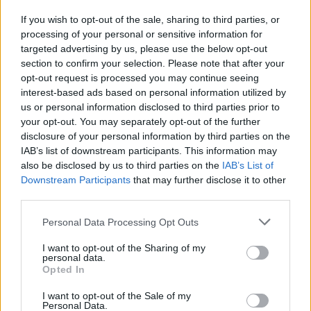
τράπεζας.
If you wish to opt-out of the sale, sharing to third parties, or
Στις δύο ως άνω περιπτώσεις, το σύνολο των
processing of your personal or sensitive information for
targeted advertising by us, please use the below opt-out
εγκρινομένων συναλλαγών που πραγματοποιούνται
section to confirm your selection. Please note that after your
στο διάστημα από 30.07.2015 έως και 31.12.2015,
opt-out request is processed you may continue seeing
δεν μπορεί να υπερβεί τη συνολική αξία των
interest-based ads based on personal information utilized by
συναλλαγών που πραγματοποίησε η ως άνω
us or personal information disclosed to third parties prior to
your opt-out. You may separately opt-out of the further
επιχείρηση το δεύτερο ημερολογιακό εξάμηνο του
disclosure of your personal information by third parties on the
προηγουμένου έτους.
IAB’s list of downstream participants. This information may
also be disclosed by us to third parties on the
IAB’s List of
Για κάθε συναλλαγή ύψους έως και 5.000 ¤, η οποία
Downstream Participants
that may further disclose it to other
απαιτεί την αποστολή εμβάσματος στο εξωτερικό
third parties.
για την εξόφληση τιμολογίου, δεν ισχύει το ως άνω
Personal Data Processing Opt Outs
μηνιαίο όριο, υπό την προϋπόθεση ότι το σύνολο
των εγκριθεισών αυτών συναλλαγών ανά εργάσιμη
I want to opt-out of the Sharing of my
personal data.
ημέρα δεν υπερβαίνει το 1/10 του ημερήσιου
Opted In
εγκριτικού ορίου κάθε Π.Ι.
I want to opt-out of the Sale of my
Personal Data.
Ο έλεγχος για τη συνδρομή των ως άνω