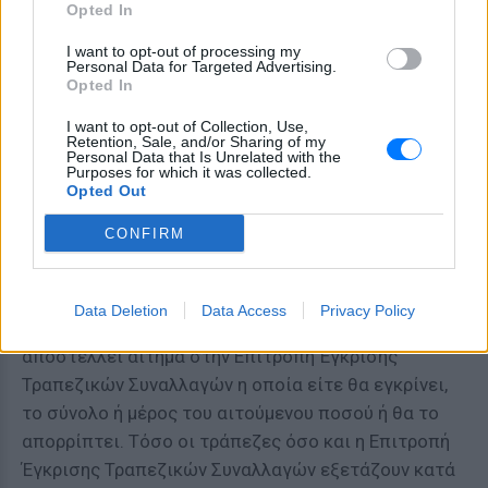
Opted In
προϋποθέσεων γίνεται από την τράπεζα, η οποία
I want to opt-out of processing my
ζητά κάθε αναγκαίο παραστατικό και έγγραφο από
Personal Data for Targeted Advertising.
τον πελάτη.
Opted In
I want to opt-out of Collection, Use,
Σε κάθε περίπτωση, τα αιτήματα που αφορούν
Retention, Sale, and/or Sharing of my
πληρωμές εισαγωγών για εμπορικούς σκοπούς θα
Personal Data that Is Unrelated with the
Purposes for which it was collected.
πρέπει να υποβάλλονται, ανεξαρτήτως ύψους
Opted Out
ποσού των σχετικών παραστατικών, από τους
CONFIRM
ενδιαφερόμενους στα σημεία εξυπηρέτησης της
πελατείας των τραπεζών, σύμφωνα με τις σχετικές
οδηγίες που θα τους παρέχονται. Στη συνέχεια, η
Data Deletion
Data Access
Privacy Policy
τράπεζα είτε θα διεκπεραιώνει μόνη της είτε θα
αποστέλλει αίτημα στην Επιτροπή Έγκρισης
Τραπεζικών Συναλλαγών η οποία είτε θα εγκρίνει,
το σύνολο ή μέρος του αιτούμενου ποσού ή θα το
απορρίπτει. Τόσο οι τράπεζες όσο και η Επιτροπή
Έγκρισης Τραπεζικών Συναλλαγών εξετάζουν κατά