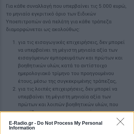
Για κάθε συναλλαγή που υπερβαίνει τις 5.000 ευρώ,
το μηνιαίο εγκριτικό όριο των Ειδικών
Υποεπιτροπών ανά πελάτη για κάθε τράπεζα
διαμορφώνεται ως ακολούθως:
για τις εισαγωγικές επιχειρήσεις, δεν μπορεί
να υπερβαίνει τη μέγιστη μηνιαία αξία των
εισαγόμενων εμπορευμάτων και πρώτων και
βοηθητικών υλών, κατά το αντίστοιχο
ημερολογιακό τρίμηνο του προηγουμένου
έτους, μέσω της συγκεκριμένης τράπεζας,
για τις λοιπές επιχειρήσεις, δεν μπορεί να
υπερβαίνει τη μέγιστη μηνιαία αξία των
πρώτων και λοιπών βοηθητικών υλών, που
σχετίζονται με την παραγωγική
δραστηριότητα της επιχείρησης, κατά το
E-Radio.gr -
Do Not Process My Personal
προηγούμενο έτος, μέσω της συγκεκριμένης
Information