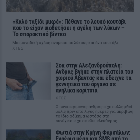
«Καλό ταξίδι μικρέ»: Πέθανε το λευκό κουτάβι
που το είχαν υιοθετήσει η αγέλη των λύκων –
Το σπαρακτικό βίντεο
Μια μοναδική σχέση ανάμεσα σε λύκους και ένα κουτάβι
ΧΤΕΣ
Σοκ στην Αλεξανδρούπολη:
Ανδρας βγήκε στην πλατεία του
χωριού Αβαντας και έδειχνε τα
γεννητικά του όργανα σε
ανηλίκα κορίτσια
ΧΤΕΣ
Ο συγκεκριμένος άνδρας είχε συλληφθεί
μόλις πριν από λίγες ημέρες για ακριβώς
το ίδιο αδίκημα ωστόσο στη
συνέχεια είχε αφεθεί ελεύθερος
Φωτιά στην Κρήνη Φαρσάλων:
Εναέρια μέσα και SMS από το