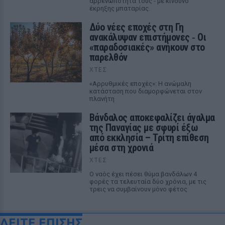
αρρενωπότητά τους - με κίνδυνο
έκρηξης μπαταρίας.
Δύο νέες εποχές στη Γη
ανακάλυψαν επιστήμονες ‑ Oι
«παραδοσιακές» ανήκουν στο
παρελθόν
ΧΤΕΣ
«Αρρυθμικές εποχές»: Η ανώμαλη
κατάσταση που διαμορφώνεται στον
πλανήτη
Βάνδαλος αποκεφαλίζει άγαλμα
της Παναγίας με σφυρί έξω
από εκκλησία – Τρίτη επίθεση
μέσα στη χρονιά
ΧΤΕΣ
Ο ναός έχει πέσει θύμα βανδάλων 4
φορές τα τελευταία δύο χρόνια, με τις
τρεις να συμβαίνουν μόνο φέτος
ΔΕΙΤΕ ΕΠΙΣΗΣ