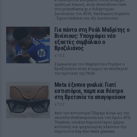
αγέλη με λύκους, είναι επικίνδυνο» λέει
στο protothema.gr ο διδάκτορας
ζωολογίας του ΑΠΘ, Θεόδωρος Κομηνός
- Έχουν πεθάνει και έξι λυκόπουλα
Για πάντα στη Ρεάλ Μαδρίτης ο
Βινίσιους: Υπογράφει νέο
εξαετές συμβόλαιο ο
Βραζιλιάνος
ΧΤΕΣ
Σύμφωνα με τον Φαμπρίτσιο Ρομάνο ο
Βραζιλιάνος είναι έτοιμος να αποδεχτεί
την πρόταση της Ρεάλ
Meta έξυπνα γυαλιά: Γιατί
εστιατόρια, παμπ και θέατρα
στη Βρετανία τα απαγορεύουν
ΧΤΕΣ
Από τον εστιάτορα Τζέρεμι Κινγκ ως την
αλυσίδα Wetherspoons και τον όμιλο ATG
Theatres, ολοένα περισσότεροι χώροι
εστίασης και ψυχαγωγίας κλείνουν την
πόρτα στα Ray-Ban Meta glasses.