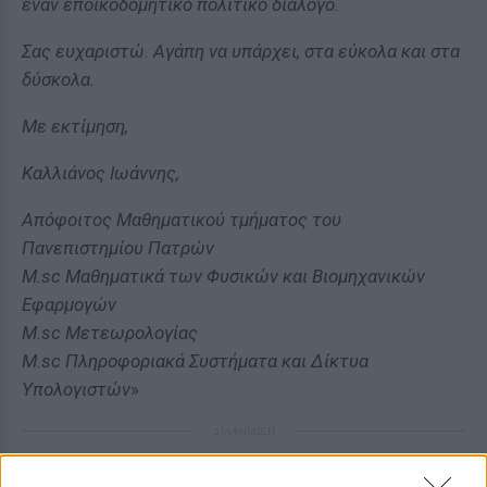
έναν εποικοδομητικό πολιτικό διάλογο.
Σας ευχαριστώ. Αγάπη να υπάρχει, στα εύκολα και στα
δύσκολα.
Με εκτίμηση,
Καλλιάνος Ιωάννης,
Απόφοιτος Μαθηματικού τμήματος του
Πανεπιστημίου Πατρών
M.sc Μαθηματικά των Φυσικών και Βιομηχανικών
Εφαρμογών
M.sc Μετεωρολογίας
M.sc Πληροφοριακά Συστήματα και Δίκτυα
Υπολογιστών
»
ΔΙΑΦΗΜΙΣΗ