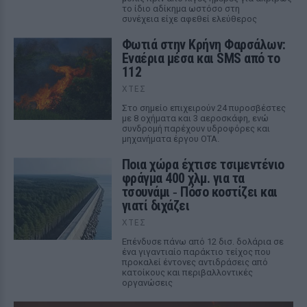
το ίδιο αδίκημα ωστόσο στη
συνέχεια είχε αφεθεί ελεύθερος
Φωτιά στην Κρήνη Φαρσάλων:
Εναέρια μέσα και SMS από το
112
ΧΤΕΣ
Στο σημείο επιχειρούν 24 πυροσβέστες
με 8 οχήματα και 3 αεροσκάφη, ενώ
συνδρομή παρέχουν υδροφόρες και
μηχανήματα έργου ΟΤΑ.
Ποια χώρα έχτισε τσιμεντένιο
φράγμα 400 χλμ. για τα
τσουνάμι ‑ Πόσο κοστίζει και
γιατί διχάζει
ΧΤΕΣ
Επένδυσε πάνω από 12 δισ. δολάρια σε
ένα γιγαντιαίο παράκτιο τείχος που
προκαλεί έντονες αντιδράσεις από
κατοίκους και περιβαλλοντικές
οργανώσεις