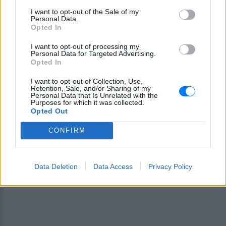
I want to opt-out of the Sale of my
Για ακόμη περισσότερα
νέα
, μπείτε στην
ροή
Personal Data.
ειδήσεων
του E-Daily.gr
Opted In
I want to opt-out of processing my
Ακολουθήστε το E-Radio.gr και στο Instagram
Personal Data for Targeted Advertising.
Opted In
ΔΙΑΦΗΜΙΣΗ
I want to opt-out of Collection, Use,
Retention, Sale, and/or Sharing of my
Personal Data that Is Unrelated with the
Purposes for which it was collected.
Opted Out
CONFIRM
Data Deletion
Data Access
Privacy Policy