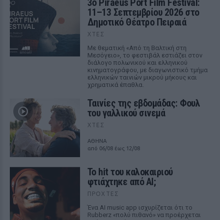
3ο Piraeus Port Film Festival:
11–13 Σεπτεμβρίου 2026 στο
Δημοτικό Θέατρο Πειραιά
ΧΤΕΣ
Με θεματική «Από τη Βαλτική στη
Μεσόγειο», το φεστιβάλ εστιάζει στον
διάλογο πολωνικού και ελληνικού
κινηματογράφου, με διαγωνιστικό τμήμα
ελληνικών ταινιών μικρού μήκους και
χρηματικά έπαθλα.
Ταινίες της εβδομάδας: Φουλ
του γαλλικού σινεμά
ΧΤΕΣ
ΑΘΗΝΑ
από 06/08 έως 12/08
Το hit του καλοκαιριού
φτιάχτηκε από AI;
ΠΡΟΧΤΈΣ
Ένα AI music app ισχυρίζεται ότι το
Rubberz «πολύ πιθανό» να προέρχεται