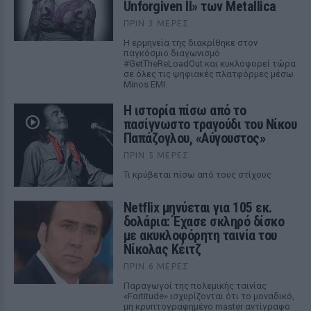
Unforgiven II» των Metallica
ΠΡΙΝ 3 ΜΈΡΕΣ
Η ερμηνεία της διακρίθηκε στον
παγκόσμιο διαγωνισμό
#GetTheReLoadOut και κυκλοφορεί τώρα
σε όλες τις ψηφιακές πλατφόρμες μέσω
Minos EMI.
Η ιστορία πίσω από το
πασίγνωστο τραγούδι του Νίκου
Παπάζογλου, «Αύγουστος»
ΠΡΙΝ 5 ΜΈΡΕΣ
Τι κρύβεται πίσω από τους στίχους
Netflix μηνύεται για 105 εκ.
δολάρια: Έχασε σκληρό δίσκο
με ακυκλοφόρητη ταινία του
Νίκολας Κέιτζ
ΠΡΙΝ 6 ΜΈΡΕΣ
Παραγωγοί της πολεμικής ταινίας
«Fortitude» ισχυρίζονται ότι το μοναδικό,
μη κρυπτογραφημένο master αντίγραφο