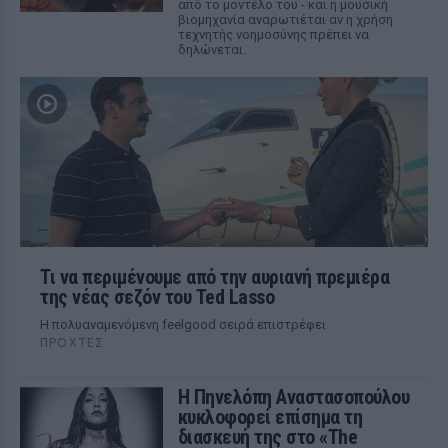
από το μοντέλο του - και η μουσική
βιομηχανία αναρωτιέται αν η χρήση
τεχνητής νοημοσύνης πρέπει να
δηλώνεται.
Τι να περιμένουμε από την αυριανή πρεμιέρα
της νέας σεζόν του Ted Lasso
Η πολυαναμενόμενη feelgood σειρά επιστρέφει
ΠΡΟΧΤΈΣ
Η Πηνελόπη Αναστασοπούλου
κυκλοφορεί επίσημα τη
διασκευή της στο «The