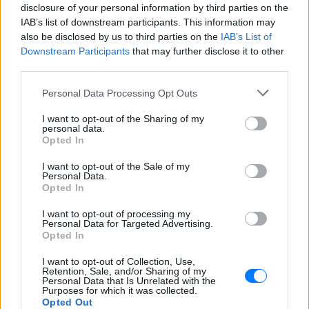
disclosure of your personal information by third parties on the
IAB’s list of downstream participants. This information may
ΣΤΗΝ ΙΔΙΑ ΚΑΤΗΓΟΡΙΑ
also be disclosed by us to third parties on the
IAB’s List of
Downstream Participants
that may further disclose it to other
Σάλος στο Λονδίνο με αφίσα
third parties.
της «Μούμιας» που θύμιζε
νεκρό παιδί ‑ Την απέσυραν από
Personal Data Processing Opt Outs
το μετρό
I want to opt-out of the Sharing of my
ΣΉΜΕΡΑ
personal data.
Opted In
Οι αρμόδιες βρετανικές αρχές έκριναν
ότι το υλικό ήταν ικανό να προκαλέσει
αναστάτωση σε ανήλικους
I want to opt-out of the Sale of my
Personal Data.
Opted In
Το ελληνικό comfort TV έχει
όνομα: Η σειρά που
I want to opt-out of processing my
εξακολουθεί να σαρώνει στις
Personal Data for Targeted Advertising.
επαναλήψεις
Opted In
ΣΉΜΕΡΑ
I want to opt-out of Collection, Use,
Το τηλεοπτικό φαινόμενο που βλέπουμε
Retention, Sale, and/or Sharing of my
ξανά και ξανά εδώ και 35 χρόνια
Personal Data that Is Unrelated with the
Purposes for which it was collected.
Το «δαιμονικό» ψάρι που
Opted Out