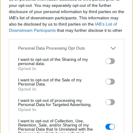
your opt-out. You may separately opt-out of the further
disclosure of your personal information by third parties on the
IAB’s list of downstream participants. This information may
also be disclosed by us to third parties on the
IAB’s List of
Downstream Participants
that may further disclose it to other
third parties.
Personal Data Processing Opt Outs
I want to opt-out of the Sharing of my
personal data.
ΔΕΙΤΕ ΕΠΙΣΗΣ
Opted In
I want to opt-out of the Sale of my
Personal Data.
ΣΤΗΝ ΙΔΙΑ ΚΑΤΗΓΟΡΙΑ
Opted In
Στον εισαγγελέα σήμερα η
I want to opt-out of processing my
46χρονη για την επίθεση στη
Personal Data for Targeted Advertising.
Opted In
Marfin ‑ η νύχτα της στα
κρατητήρια της ΓΑΔΑ
I want to opt-out of Collection, Use,
ΠΡΙΝ 7 ΏΡΕΣ
Retention, Sale, and/or Sharing of my
Personal Data that Is Unrelated with the
Εκδόθηκε από τη Βρετανία και