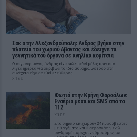
Σοκ στην Αλεξανδρούπολη: Ανδρας βγήκε στην
πλατεία του χωριού Αβαντας και έδειχνε τα
γεννητικά του όργανα σε ανηλίκα κορίτσια
Ο συγκεκριμένος άνδρας είχε συλληφθεί μόλις πριν από
λίγες ημέρες για ακριβώς το ίδιο αδίκημα ωστόσο στη
συνέχεια είχε αφεθεί ελεύθερος
ΧΤΕΣ
Φωτιά στην Κρήνη Φαρσάλων:
Εναέρια μέσα και SMS από το
112
ΧΤΕΣ
Στο σημείο επιχειρούν 24 πυροσβέστες
με 8 οχήματα και 3 αεροσκάφη, ενώ
συνδρομή παρέχουν υδροφόρες και