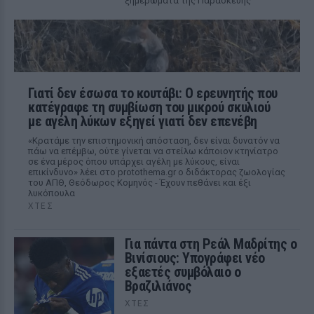
ξημερώματα της Παρασκευής
Γιατί δεν έσωσα το κουτάβι: Ο ερευνητής που
κατέγραφε τη συμβίωση του μικρού σκυλιού
με αγέλη λύκων εξηγεί γιατί δεν επενέβη
«Κρατάμε την επιστημονική απόσταση, δεν είναι δυνατόν να
πάω να επέμβω, ούτε γίνεται να στείλω κάποιον κτηνίατρο
σε ένα μέρος όπου υπάρχει αγέλη με λύκους, είναι
επικίνδυνο» λέει στο protothema.gr ο διδάκτορας ζωολογίας
του ΑΠΘ, Θεόδωρος Κομηνός - Έχουν πεθάνει και έξι
λυκόπουλα
ΧΤΕΣ
Για πάντα στη Ρεάλ Μαδρίτης ο
Βινίσιους: Υπογράφει νέο
εξαετές συμβόλαιο ο
Βραζιλιάνος
ΧΤΕΣ