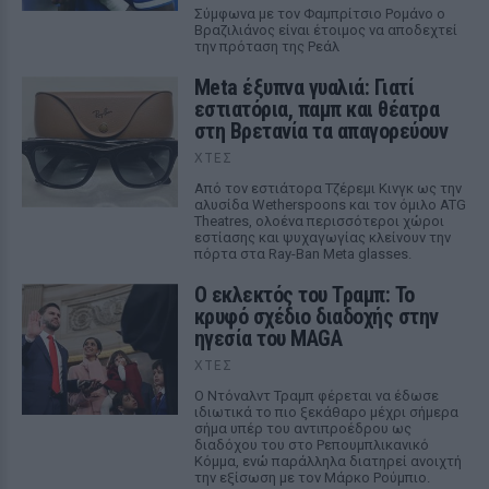
Σύμφωνα με τον Φαμπρίτσιο Ρομάνο ο
Βραζιλιάνος είναι έτοιμος να αποδεχτεί
την πρόταση της Ρεάλ
Meta έξυπνα γυαλιά: Γιατί
εστιατόρια, παμπ και θέατρα
στη Βρετανία τα απαγορεύουν
ΧΤΕΣ
Από τον εστιάτορα Τζέρεμι Κινγκ ως την
αλυσίδα Wetherspoons και τον όμιλο ATG
Theatres, ολοένα περισσότεροι χώροι
εστίασης και ψυχαγωγίας κλείνουν την
πόρτα στα Ray-Ban Meta glasses.
Ο εκλεκτός του Τραμπ: Το
κρυφό σχέδιο διαδοχής στην
ηγεσία του MAGA
ΧΤΕΣ
Ο Ντόναλντ Τραμπ φέρεται να έδωσε
ιδιωτικά το πιο ξεκάθαρο μέχρι σήμερα
σήμα υπέρ του αντιπροέδρου ως
διαδόχου του στο Ρεπουμπλικανικό
Κόμμα, ενώ παράλληλα διατηρεί ανοιχτή
την εξίσωση με τον Μάρκο Ρούμπιο.