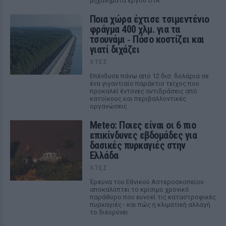
μηχανήματα έργου ΟΤΑ.
Ποια χώρα έχτισε τσιμεντένιο
φράγμα 400 χλμ. για τα
τσουνάμι ‑ Πόσο κοστίζει και
γιατί διχάζει
ΧΤΕΣ
Επένδυσε πάνω από 12 δισ. δολάρια σε
ένα γιγαντιαίο παράκτιο τείχος που
προκαλεί έντονες αντιδράσεις από
κατοίκους και περιβαλλοντικές
οργανώσεις
Meteo: Ποιες είναι οι 6 πιο
επικίνδυνες εβδομάδες για
δασικές πυρκαγιές στην
Ελλάδα
ΧΤΕΣ
Έρευνα του Εθνικού Αστεροσκοπείου
αποκαλύπτει το κρίσιμο χρονικό
παράθυρο που ευνοεί τις καταστροφικές
πυρκαγιές - και πώς η κλιματική αλλαγή
το διευρύνει.