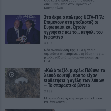
Όσα είπε ο πρόεδρος της Θέουτα
απευθυνόμενος στο Ευρωπαϊκό
Κοινοβούλιο
Στα άκρα ο πόλεμος UEFA‑FIFA:
Επιμένουν στο μποϊκοτάζ οι
Ευρωπαίοι και ζητούν
εγγυήσεις και το... κεφάλι του
Ινφαντίνο
ΧΤΕΣ
Νέα ανακοίνωση της UEFA η οποία
σημειώνει ότι επιμένει στη θέση της για
μποϊκοτάζ από τις διοργανώσεις της
FIFA
«Καλό ταξίδι μικρέ»: Πέθανε το
λευκό κουτάβι που το είχαν
υιοθετήσει η αγέλη των λύκων
– Το σπαρακτικό βίντεο
ΧΤΕΣ
Μια μοναδική σχέση ανάμεσα σε λύκους
και ένα κουτάβι