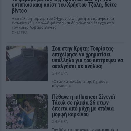
εντυπωσιακή ασίστ του Χρήστου Τζόλη, δείτε
βίντεο
Η εκτέλεση κόρνερ του 24χρονου winger ήταν πραγματικά
εκπληκτική, με πολλά φάλτσα και δύσκολη για έλεγχο από
τον κίπερ Αλβαρο Βαγιές
ΣΉΜΕΡΑ
Σοκ στην Κρήτη: Τουρίστας
επιχείρησε να χρηματίσει
υπάλληλο για του επιτρέψει να
ασελγήσει σε ανήλικη
ΣΉΜΕΡΑ
«Όταν κατάλαβε τι της ζητούσε,
πάγωσε...»
Πέθανε η influencer Σίντνεϊ
Τάουλ σε ηλικία 26 ετών
έπειτα από μάχη με σπάνια
μορφή καρκίνου
ΣΉΜΕΡΑ
Τον θάνατο της ανακοίνωσε η μητέρα