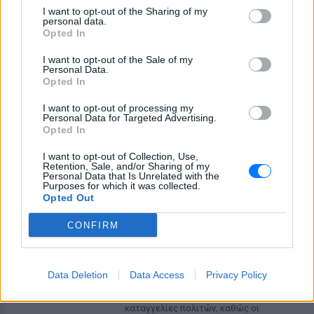
I want to opt-out of the Sharing of my
personal data.
ΔΕΙΤΕ ΕΠΙΣΗΣ
Opted In
I want to opt-out of the Sale of my
ΣΤΗΝ ΙΔΙΑ ΚΑΤΗΓΟΡΙΑ
Personal Data.
Opted In
Πουέρτο Ρίκο: Διανομή νερού
με δελτίο εν μέσω
I want to opt-out of processing my
Personal Data for Targeted Advertising.
παρατεταμένης ξηρασίας
Opted In
ΣΉΜΕΡΑ
I want to opt-out of Collection, Use,
Πώς διαχειρίζεται το Πουέρτο Ρίκο την
Retention, Sale, and/or Sharing of my
κρίση νερού και πώς επηρεάζεται η
Personal Data that Is Unrelated with the
καθημερινή ζωή των κατοίκων
Purposes for which it was collected.
Opted Out
Σαρωτικοί έλεγχοι στις
παραλίες με drones – Ποιες
CONFIRM
περιοχές είχαν τις
περισσότερες παραβάσεις
ΣΉΜΕΡΑ
Data Deletion
Data Access
Privacy Policy
Οι έλεγχοι στις παραλίες συνεχίζονται με
drones, ψηφιακά εργαλεία και
καταγγελίες πολιτών, καθώς οι