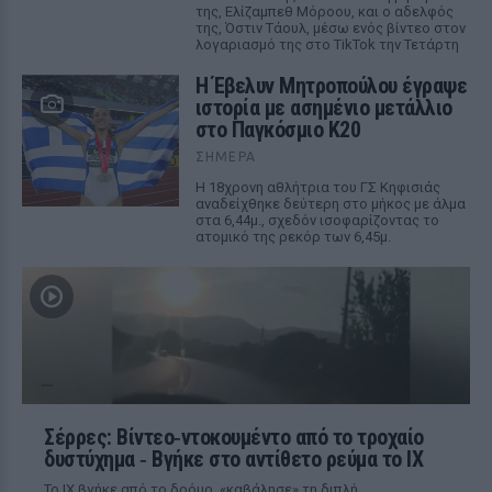
της, Ελίζαμπεθ Μόροου, και ο αδελφός
της, Όστιν Τάουλ, μέσω ενός βίντεο στον
λογαριασμό της στο TikTok την Τετάρτη
Η Έβελυν Μητροπούλου έγραψε
ιστορία με ασημένιο μετάλλιο
στο Παγκόσμιο Κ20
ΣΉΜΕΡΑ
Η 18χρονη αθλήτρια του ΓΣ Κηφισιάς
αναδείχθηκε δεύτερη στο μήκος με άλμα
στα 6,44μ., σχεδόν ισοφαρίζοντας το
ατομικό της ρεκόρ των 6,45μ.
Σέρρες: Βίντεο‑ντοκουμέντο από το τροχαίο
δυστύχημα ‑ Βγήκε στο αντίθετο ρεύμα το ΙΧ
Το ΙΧ βγήκε από το δρόμο, «καβάλησε» τη διπλή