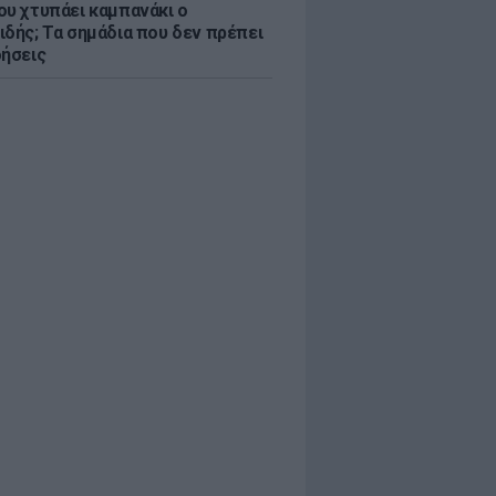
ου χτυπάει καμπανάκι ο
ιδής; Τα σημάδια που δεν πρέπει
οήσεις