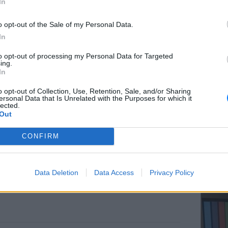
In
o opt-out of the Sale of my Personal Data.
In
ΕΥ ΖΗΝ
to opt-out of processing my Personal Data for Targeted
Ελληνικ
ing.
scramb
In
o opt-out of Collection, Use, Retention, Sale, and/or Sharing
ersonal Data that Is Unrelated with the Purposes for which it
lected.
Out
CONFIRM
ΚΕΡΔΙΣ
Καλοκα
Data Deletion
Data Access
Privacy Policy
τα μεγ