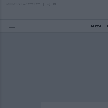
ΣΑΒΒΑΤΟ
8 ΑΥΓΟΥΣΤΟΥ
NEWSFEED