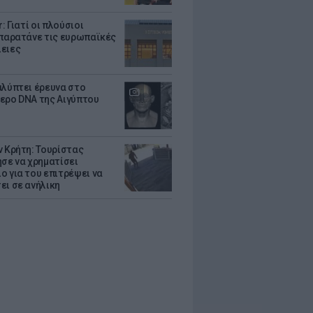
r: Γιατί οι πλούσιοι
 παρατάνε τις ευρωπαϊκές
ειες
αλύπτει έρευνα στο
ερο DNA της Αιγύπτου
ν Κρήτη: Τουρίστας
ησε να χρηματίσει
ο για του επιτρέψει να
ει σε ανήλικη