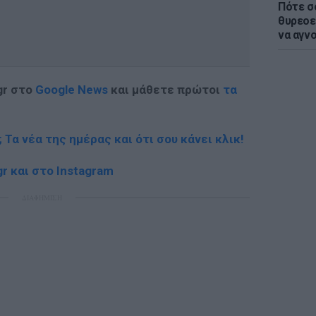
Πότε σ
θυρεοε
να αγν
gr στο
Google News
και μάθετε πρώτοι
τα
; Τα νέα της ημέρας και ότι σου κάνει κλικ!
r και στο Instagram
ΔΙΑΦΗΜΙΣΗ