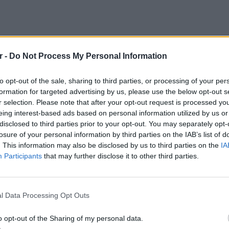
r -
Do Not Process My Personal Information
to opt-out of the sale, sharing to third parties, or processing of your per
formation for targeted advertising by us, please use the below opt-out s
 τέσσερα χρόνια ήταν ένα όμορφο,
r selection. Please note that after your opt-out request is processed y
απούσε τον αθλητισμό.
eing interest-based ads based on personal information utilized by us or
disclosed to third parties prior to your opt-out. You may separately opt-
losure of your personal information by third parties on the IAB’s list of
. This information may also be disclosed by us to third parties on the
IA
οχής της σε έναν υπερμαραθώνιο βρέθηκε στο
Participants
that may further disclose it to other third parties.
ς. Η κοπέλα κατάφερε να επιβιώσει, αλλά
POP CU
σώματός της. Από τότε η Turia έχει υποστεί
5 one-h
ηλευτεί 864 ημέρες, παλεύοντας για τη ζωή
διάσημ
l Data Processing Opt Outs
o opt-out of the Sharing of my personal data.
ΔΙΑΦΗΜΙΣΗ