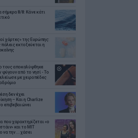
 σήμερα 8/8: Κάνε κάτι
ετικό
κοί χάρτες» της Ευρώπης:
ς πόλεις εκτοξεύεται η
οκαΐνης
ο τους αποκαλύφθηκε
ν φύγουν από το νησί - Το
τελείωσε με χειροπέδες
οδρόμιο
έση δεν έχει
κηση – Και η Charlize
το επιβεβαιώνει
κα που χαρακτηρίζεται «ο
στάιν» και το MIT
 να την ... χάσει