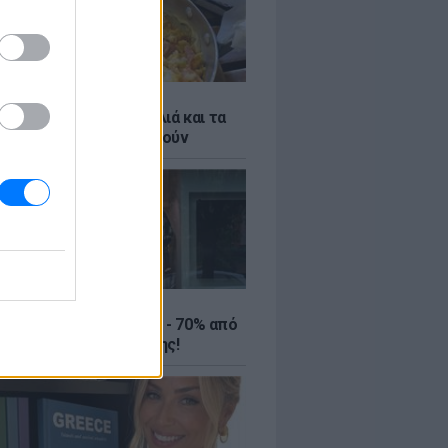
ό γιαούρτι: Μία κουταλιά και τα
led eggs θα απογειωθούν
ΤΕ
ιρινές εκπτώσεις έως - 70% από
αλύτερα eshops ένδυσης!