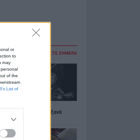
sonal or
ΔΙΑΒΑΣΤΕ ΣΗΜΕΡΑ
ection to
ou may
 personal
out of the
 downstream
B’s List of
LTURE
it wonders που έγιναν ξανά
οι από… ατύχημα