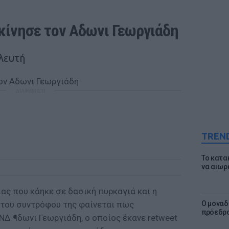
γκίνησε τον Αδωνι Γεωργιάδη
λευτή
ΔΙΑΦΗΜΙΣΗ
TREN
Το κατα
να αιωρ
ιας που κάηκε σε δασική πυρκαγιά και η
 του συντρόφου της φαίνεται πως
Ο μοναδ
πρόεδρο
ΝΔ ¶δωνι Γεωργιάδη, ο οποίος έκανε retweet