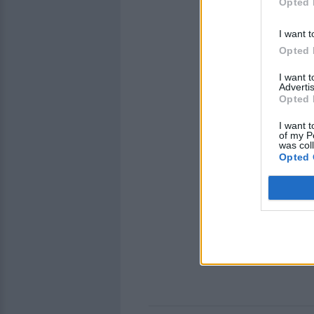
Opted 
I want t
Opted 
I want 
Advertis
Opted 
I want t
of my P
was col
Opted 