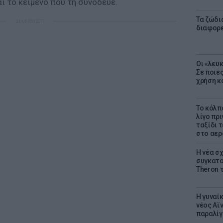
 το κείμενο που τη συνόδευε.
Τα ζώδια
ΔΙΑΦΗΜΙΣΗ
διαφορ
Οι «λευ
Σε ποιε
χρήση κ
Το κόλπ
λίγο πρι
ταξίδι 
στο αερ
Η νέα σχ
συγκατοί
Theron 
Η γυναί
νέος Αϊν
παραλίγο