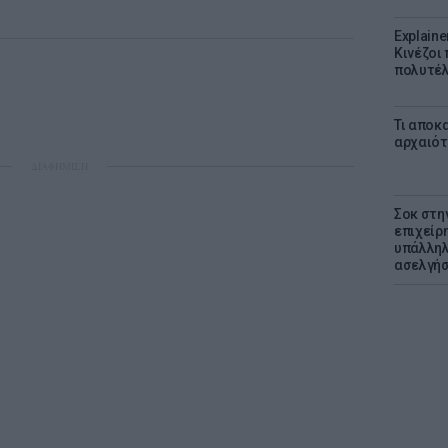
Explaine
Κινέζοι
πολυτέλ
Τι αποκ
αρχαιότ
ΔΙΑΦΗΜΙΣΗ
Σοκ στη
επιχείρ
υπάλληλ
ασελγήσ