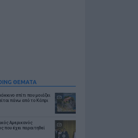
DING ΘΕΜΑΤΑ
κόκκινο σπίτι που μοιάζει
είται πάνω από το Κάπρι
ικός Αμερικανός
ς που έχει παραιτηθεί