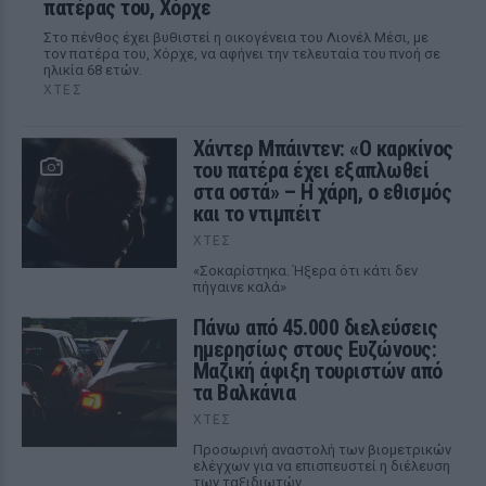
πατέρας του, Χόρχε
Στο πένθος έχει βυθιστεί η οικογένεια του Λιονέλ Μέσι, με
τον πατέρα του, Χόρχε, να αφήνει την τελευταία του πνοή σε
ηλικία 68 ετών.
ΧΤΕΣ
Χάντερ Μπάιντεν: «Ο καρκίνος
του πατέρα έχει εξαπλωθεί
στα οστά» – Η χάρη, ο εθισμός
και το ντιμπέιτ
ΧΤΕΣ
«Σοκαρίστηκα. Ήξερα ότι κάτι δεν
πήγαινε καλά»
Πάνω από 45.000 διελεύσεις
ημερησίως στους Ευζώνους:
Μαζική άφιξη τουριστών από
τα Βαλκάνια
ΧΤΕΣ
Προσωρινή αναστολή των βιομετρικών
ελέγχων για να επισπευστεί η διέλευση
των ταξιδιωτών