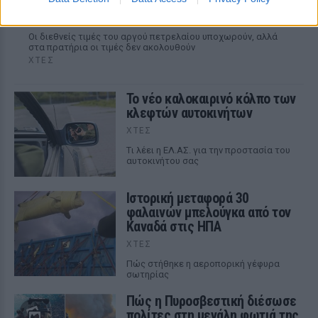
ευρώ το λίτρο παρά την πτώση του αργού
πετρελαίου διεθνώς
Οι διεθνείς τιμές του αργού πετρελαίου υποχωρούν, αλλά
στα πρατήρια οι τιμές δεν ακολουθούν
ΧΤΕΣ
Το νέο καλοκαιρινό κόλπο των
κλεφτών αυτοκινήτων
ΧΤΕΣ
Tι λέει η ΕΛ.ΑΣ. για την προστασία του
αυτοκινήτου σας
Ιστορική μεταφορά 30
φαλαινών μπελούγκα από τον
Καναδά στις ΗΠΑ
ΧΤΕΣ
Πώς στήθηκε η αεροπορική γέφυρα
σωτηρίας
Πώς η Πυροσβεστική διέσωσε
πολίτες στη μεγάλη φωτιά της