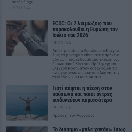
πετάς ή όχι;
ΠΡΟΧΤΈΣ
ECDC: Οι 7 λοιμώξεις που
παρακολουθεί η Ευρώπη τον
Ιούλιο του 2026
ΠΡΟΧΤΈΣ
Από την επιδημία Έμπολα στο Κονγκό
έως τα βακτήρια Vibrio στα παράκτια
ύδατα, η νέα εβδομαδιαία έκθεση του
Ευρωπαϊκού Κέντρου Πρόληψης και
Ελέγχου Νοσημάτων καταγράφει τις
ενεργές υγειονομικές απειλές για την
περίοδο 25–31 Ιουλίου 2026.
Γιατί πέφτει η πίεση στον
καύσωνα και ποιοι άντρες
κινδυνεύουν περισσότερο
ΠΡΟΧΤΈΣ
Προσοχή τον Αύγουστο
Το διάσημο «μπλε χαπάκι» ίσως