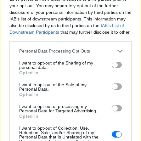
και μάθετε πρώτοι
τα πιο hot νέα
.
your opt-out. You may separately opt-out of the further
disclosure of your personal information by third parties on the
Εσύ μπήκες στο E-Daily.gr; Τα νέα της ημέρας
IAB’s list of downstream participants. This information may
also be disclosed by us to third parties on the
IAB’s List of
και ότι σου κάνει κλικ!
Downstream Participants
that may further disclose it to other
third parties.
Ακολουθήστε το E-Radio.gr και στο Instagram
Personal Data Processing Opt Outs
ΔΙΑΦΗΜΙΣΗ
I want to opt-out of the Sharing of my
personal data.
Opted In
I want to opt-out of the Sale of my
Personal Data.
Opted In
I want to opt-out of processing my
Personal Data for Targeted Advertising.
Opted In
I want to opt-out of Collection, Use,
Retention, Sale, and/or Sharing of my
Personal Data that Is Unrelated with the