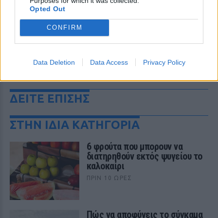
Purposes for which it was collected.
Opted Out
CONFIRM
Data Deletion
Data Access
Privacy Policy
ΔΕΙΤΕ ΕΠΙΣΗΣ
ΣΤΗΝ ΙΔΙΑ ΚΑΤΗΓΟΡΙΑ
6 φρούτα που μπορουν να
διατηρηθούν εκτός ψυγείου το
καλοκαίρι
ΠΡΙΝ 10 ΏΡΕΣ
Πώς να αποφύγεις το σύγκαμα