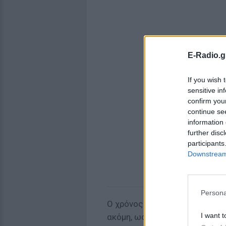
E-Radio.g
If you wish 
sensitive in
confirm you
continue se
information 
further disc
participants
Downstream 
Persona
Ο χρόνος της πρόωρης προσφυ
I want t
ακόμη, ωστόσο κανένα ενδεχό