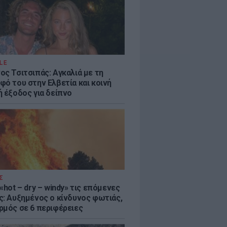
LE
ος Τσιτσιπάς: Αγκαλιά με τη
φό του στην Ελβετία και κοινή
ή έξοδος για δείπνο
Σ
«hot – dry – windy» τις επόμενες
ς: Αυξημένος ο κίνδυνος φωτιάς,
ρμός σε 6 περιφέρειες