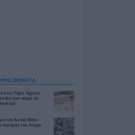
DING ΘΕΜΑΤΑ
α στην Πάρο: 4χρονο
ντοπίστηκε νεκρό σε
each bar
ια τον Λιονέλ Μέσι:
ο πατέρας του, Χόρχε