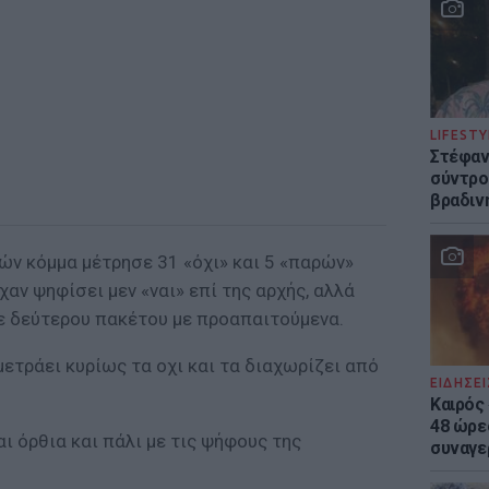
LIFESTY
Στέφαν
σύντρο
βραδιν
ών κόμμα μέτρησε 31 «όχι» και 5 «παρών»
αν ψηφίσει μεν «ναι» επί της αρχής, αλλά
ε δεύτερου πακέτου με προαπαιτούμενα.
ετράει κυρίως τα οχι και τα διαχωρίζει από
ΕΙΔΗΣΕΙ
Καιρός 
48 ώρε
ι όρθια και πάλι με τις ψήφους της
συναγε