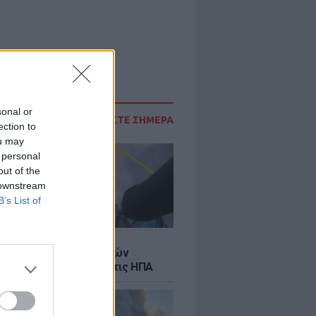
sonal or
ΔΙΑΒΑΣΤΕ ΣΗΜΕΡΑ
ection to
ou may
 personal
out of the
 downstream
B’s List of
Σ
κή μεταφορά 30 φαλαινών
γκα από τον Καναδά στις ΗΠΑ