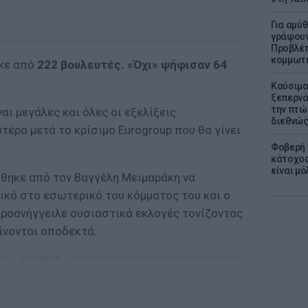
Για αμύ
γράφουν
Προβλέπ
κομμωτήρ
ηκε από
222 βουλευτές. «Όχι» ψήφισαν 64
Καύσιμα
ξεπερνά
την πτώ
αι μεγάλες και όλες οι εξελίξεις
διεθνώ
τέρα μετά το κρίσιμο Eurogroup που θα γίνει
Φοβερή 
κάτοχος
είναι μό
θηκε από τον Βαγγέλη Μεϊμαράκη να
ικό στο εσωτερικό του κόμματος του και ο
οανήγγειλε ουσιαστικά εκλογές τονίζοντας
γίνονται αποδεκτά.
ΔΙΑΦΗΜΙΣΗ