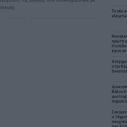
υνεδρίαση της Βουλής που ολοκληρώθηκε με
σκευής.
Το νέο 
κλεφτώ
ΔΙΑΦΗΜΙΣΗ
Νοσηλεύ
πρώτη φ
Η απίθα
έγινε vir
Ατύχημα 
στην Κέ
δυνατό
Διακοπέ
Βάλια Χ
φωτογρα
παραλί
Σοκαρισ
ο 14χρον
σκορπάε
στη Ταϊ