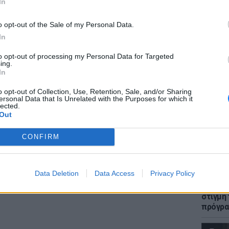
In
χει 162 έδρες. Στην πρώτη ψηφοφορία ο
o opt-out of the Sale of my Personal Data.
 στη δεύτερη για τα προαπαιτούμενα είχε
In
ΕΙΔΗΣΕΙ
to opt-out of processing my Personal Data for Targeted
Πώς η 
 ψηφοφορία για τα προαπαιτούμενα το
ing.
στη με
In
ει 39 απώλειες (32 όχι, 6 παρών και μια
Συγκλο
o opt-out of Collection, Use, Retention, Sale, and/or Sharing
ersonal Data that Is Unrelated with the Purposes for which it
lected.
ΔΙΑΦΗΜΙΣΗ
Out
CONFIRM
LIFESTY
Data Deletion
Data Access
Privacy Policy
H Ιωάν
φωτογρ
στιγμή
πρόγρ