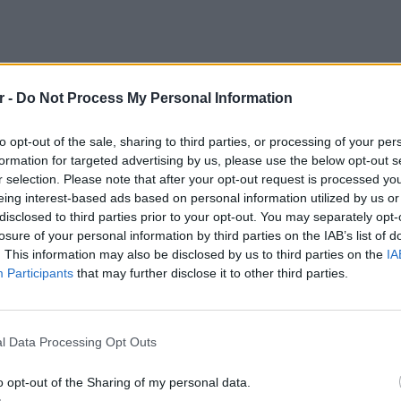
r -
Do Not Process My Personal Information
to opt-out of the sale, sharing to third parties, or processing of your per
formation for targeted advertising by us, please use the below opt-out s
r selection. Please note that after your opt-out request is processed y
eing interest-based ads based on personal information utilized by us or
disclosed to third parties prior to your opt-out. You may separately opt-
losure of your personal information by third parties on the IAB’s list of
. This information may also be disclosed by us to third parties on the
IA
Participants
that may further disclose it to other third parties.
ΕΙΔΗΣΕΙ
Ιστορι
μπελού
l Data Processing Opt Outs
γής στις κάλπες δεν έχει ξεκαθαριστεί
o opt-out of the Sharing of my personal data.
μενο δεν μπορεί να αποκλειστεί.