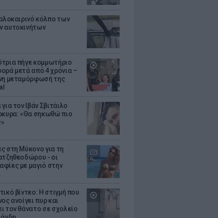
καλοκαιρινό κόλπο των
ν αυτοκινήτων
τρια πήγε κομμωτήριο
ορά μετά από 4 χρόνια –
νη μεταμόρφωσή της
al
για τον Ιβάν Σβιτάιλο
ρκυρα: «Θα σηκωθώ πιο
ς»
ς στη Μύκονο για τη
ατζηθεοδώρου - οι
φίες με μαγιό στην
α
τικό βίντεο: Η στιγμή που
ος ανοίγει πυρ και
ι τον θάνατο σε σχολείο
λάνδη