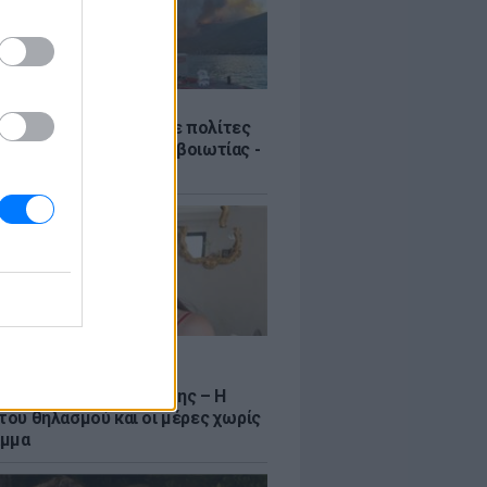
Σ
Πυροσβεστική διέσωσε πολίτες
γάλη φωτιά της Αττικοβοιωτίας -
νιστικά βίντεο
LE
να Σιαμπάνη ανέβασε
αφίες με τους γιους της – Η
 του θηλασμού και οι μέρες χωρίς
αμμα