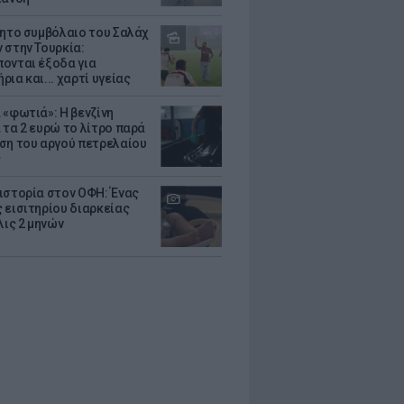
θητο συμβόλαιο του Σαλάχ
 στην Τουρκία:
ονται έξοδα για
ια και... χαρτί υγείας
 «φωτιά»: Η βενζίνη
 τα 2 ευρώ το λίτρο παρά
ση του αργού πετρελαίου
ς
ιστορία στον ΟΦΗ: Ένας
 εισιτηρίου διαρκείας
λις 2 μηνών