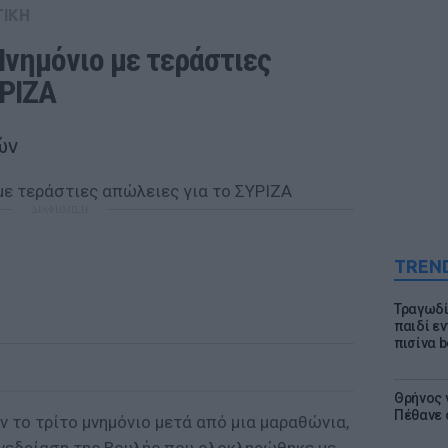
ΤΙΚΗ
νημόνιο με τεράστιες 
ΥΡΙΖΑ
ών
ΔΙΑΦΗΜΙΣΗ
TREN
Τραγωδί
παιδί ε
πισίνα b
Θρήνος γ
Πέθανε 
ν το τρίτο μνημόνιο μετά από μια μαραθώνια,