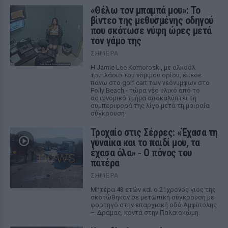
«Θέλω τον μπαμπά μου»: Το
βίντεο της μεθυσμένης οδηγού
που σκότωσε νύφη ώρες μετά
τον γάμο της
ΣΉΜΕΡΑ
Η Jamie Lee Komoroski, με αλκοόλ
τριπλάσιο του νόμιμου ορίου, έπεσε
πάνω στο golf cart των νεόνυμφων στο
Folly Beach - τώρα νέο υλικό από το
αστυνομικό τμήμα αποκαλύπτει τη
συμπεριφορά της λίγο μετά τη μοιραία
σύγκρουση
Τροχαίο στις Σέρρες: «Έχασα τη
γυναίκα και το παιδί μου, τα
έχασα όλα» ‑ Ο πόνος του
πατέρα
ΣΉΜΕΡΑ
Μητέρα 43 ετών και ο 21χρονος γιος της
σκοτώθηκαν σε μετωπική σύγκρουση με
φορτηγό στην επαρχιακή οδό Αμφίπολης
– Δράμας, κοντά στην Παλαιοκώμη.