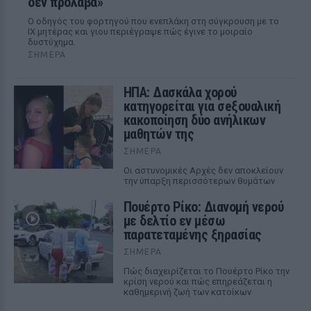
δεν πρόλαβα»
Ο οδηγός του φορτηγού που ενεπλάκη στη σύγκρουση με το
ΙΧ μητέρας και γιου περιέγραψε πώς έγινε το μοιραίο
δυστύχημα.
ΣΉΜΕΡΑ
ΗΠΑ: Δασκάλα χορού
κατηγορείται για σeξουαλική
κακοποίηση δύο ανήλικων
μαθητών της
ΣΉΜΕΡΑ
Οι αστυνομικές Αρχές δεν αποκλείουν
την ύπαρξη περισσότερων θυμάτων
Πουέρτο Ρίκο: Διανομή νερού
με δελτίο εν μέσω
παρατεταμένης ξηρασίας
ΣΉΜΕΡΑ
Πώς διαχειρίζεται το Πουέρτο Ρίκο την
κρίση νερού και πώς επηρεάζεται η
καθημερινή ζωή των κατοίκων