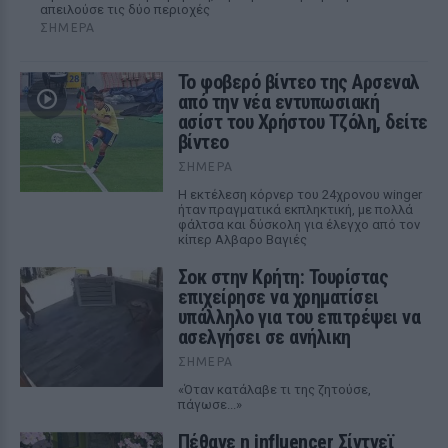
απειλούσε τις δύο περιοχές
ΣΉΜΕΡΑ
Το φοβερό βίντεο της Αρσεναλ
από την νέα εντυπωσιακή
ασίστ του Χρήστου Τζόλη, δείτε
βίντεο
ΣΉΜΕΡΑ
Η εκτέλεση κόρνερ του 24χρονου winger
ήταν πραγματικά εκπληκτική, με πολλά
φάλτσα και δύσκολη για έλεγχο από τον
κίπερ Αλβαρο Βαγιές
Σοκ στην Κρήτη: Τουρίστας
επιχείρησε να χρηματίσει
υπάλληλο για του επιτρέψει να
ασελγήσει σε ανήλικη
ΣΉΜΕΡΑ
«Όταν κατάλαβε τι της ζητούσε,
πάγωσε...»
Πέθανε η influencer Σίντνεϊ