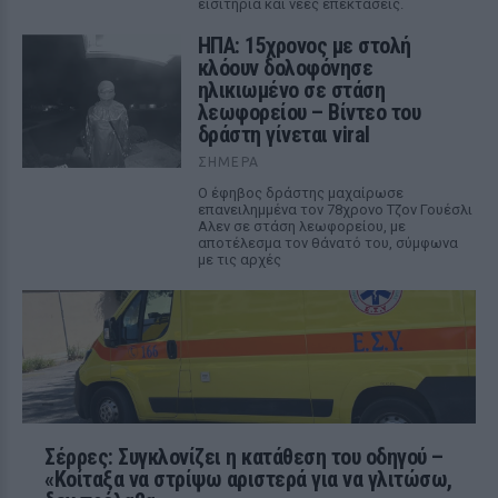
εισιτήρια και νέες επεκτάσεις.
ΗΠΑ: 15χρονος με στολή
κλόουν δολοφόνησε
ηλικιωμένο σε στάση
λεωφορείου – Βίντεο του
δράστη γίνεται viral
ΣΉΜΕΡΑ
Ο έφηβος δράστης μαχαίρωσε
επανειλημμένα τον 78χρονο Τζον Γουέσλι
Αλεν σε στάση λεωφορείου, με
αποτέλεσμα τον θάνατό του, σύμφωνα
με τις αρχές
Σέρρες: Συγκλονίζει η κατάθεση του οδηγού –
«Κοίταξα να στρίψω αριστερά για να γλιτώσω,