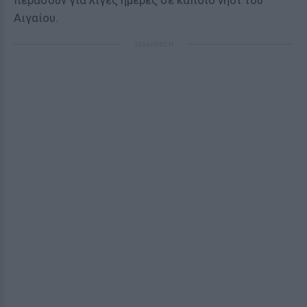
περάσουν για λίγες ημέρες σε κάποιο νησί του
Αιγαίου.
ΔΙΑΦΗΜΙΣΗ