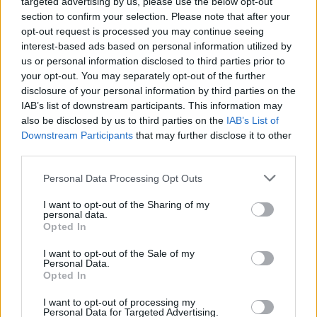
targeted advertising by us, please use the below opt-out
ταχύτητα, οδήγηση υπό την επήρεια αλκοόλ,
section to confirm your selection. Please note that after your
αντικανονικό προσπέρασμα, κ.λπ., καθώς και
opt-out request is processed you may continue seeing
παραβάσεων που ευθύνονται για την πρόκληση
interest-based ads based on personal information utilized by
σοβαρών τροχαίων ατυχημάτων, όπως η χρήση
us or personal information disclosed to third parties prior to
κινητών τηλεφώνων κατά την οδήγηση).
your opt-out. You may separately opt-out of the further
disclosure of your personal information by third parties on the
IAB’s list of downstream participants. This information may
Επιπλέον, καθόλη τη διάρκεια εφαρμογής των
also be disclosed by us to third parties on the
IAB’s List of
μέτρων, θα βρίσκονται σε αυξημένη επιχειρησιακή
Downstream Participants
that may further disclose it to other
ετοιμότητα τόσο το προσωπικό, όσο και τα μέσα
third parties.
της Ελληνικής Αστυνομίας, κυρίως των Υπηρεσιών
Personal Data Processing Opt Outs
Τροχαίας. Συγκεκριμένα, θα διατεθούν περιπολικά,
μοτοσικλέτες και συμβατικά οχήματα, με το
I want to opt-out of the Sharing of my
personal data.
ανάλογο προσωπικό και εξοπλισμό για την
Opted In
αποτελεσματική αστυνόμευση του οδικού δικτύου
της χώρας.
I want to opt-out of the Sale of my
Personal Data.
Opted In
Κατά την εορταστική περίοδο θα ισχύουν οι
απαγορεύσεις κίνησης φορτηγών αυτοκινήτων
I want to opt-out of processing my
Personal Data for Targeted Advertising.