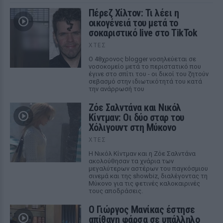
Πέρεζ Χίλτον: Τι λέει η
οικογένειά του μετά το
σοκαριστικό live στο TikTok
ΧΤΕΣ
Ο 48χρονος blogger νοσηλεύεται σε
νοσοκομείο μετά το περιστατικό που
έγινε στο σπίτι του - οι δικοί του ζητούν
σεβασμό στην ιδιωτικότητά του κατά
την ανάρρωσή του
Ζόε Σαλντάνα και Νικόλ
Κίντμαν: Οι δύο σταρ του
Χόλιγουντ στη Μύκονο
ΧΤΕΣ
Η Νικόλ Κίντμαν και η Ζόε Σαλντάνα
ακολούθησαν τα χνάρια των
μεγαλύτερων αστέρων του παγκόσμιου
σινεμά και της showbiz, διαλέγοντας τη
Μύκονο για τις φετινές καλοκαιρινές
τους αποδράσεις.
Ο Γιώργος Μανίκας έστησε
απίθανη φάρσα σε υπάλληλο