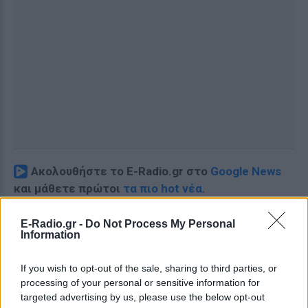
Ακολουθήστε το E-Radio.gr στο
Google News
και μάθετε πρώτοι
τα πιο hot νέα
.
Εσύ μπήκες στο E-Daily.gr; Τα νέα της ημέρας
E-Radio.gr -
Do Not Process My Personal
Information
και ότι σου κάνει κλικ!
Ακολουθήστε το E-Radio.gr και στο Instagram
If you wish to opt-out of the sale, sharing to third parties, or
processing of your personal or sensitive information for
ΔΙΑΦΗΜΙΣΗ
targeted advertising by us, please use the below opt-out