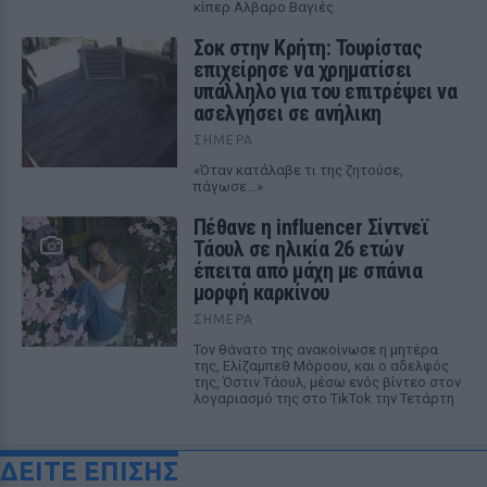
κίπερ Αλβαρο Βαγιές
Σοκ στην Κρήτη: Τουρίστας
επιχείρησε να χρηματίσει
υπάλληλο για του επιτρέψει να
ασελγήσει σε ανήλικη
ΣΉΜΕΡΑ
«Όταν κατάλαβε τι της ζητούσε,
πάγωσε...»
Πέθανε η influencer Σίντνεϊ
Τάουλ σε ηλικία 26 ετών
έπειτα από μάχη με σπάνια
μορφή καρκίνου
ΣΉΜΕΡΑ
Τον θάνατο της ανακοίνωσε η μητέρα
της, Ελίζαμπεθ Μόροου, και ο αδελφός
της, Όστιν Τάουλ, μέσω ενός βίντεο στον
λογαριασμό της στο TikTok την Τετάρτη
ΔΕΙΤΕ ΕΠΙΣΗΣ