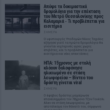
Απόψε τα δοκιμαστικά
δρομολόγια για την επέκταση
του Μετρό Θεσσαλονίκης προς
Καλαμαριά ‑ Τι προβλέπεται για
εισιτήρια
ΣΉΜΕΡΑ
Ο υφυπουργός Υποδομών Νίκος Ταχιάος
εξήγησε γιατί τα πρώτα δρομολόγια θα
γίνονται νυχτερινές ώρες χωρίς
επιβάτες, και τι προβλέπεται για
εισιτήρια και νέες επεκτάσεις.
ΗΠΑ: 15χρονος με στολή
κλόουν δολοφόνησε
ηλικιωμένο σε στάση
λεωφορείου – Βίντεο του
δράστη γίνεται viral
ΣΉΜΕΡΑ
Ο έφηβος δράστης μαχαίρωσε
επανειλημμένα τον 78χρονο Τζον Γουέσλι
Αλεν σε στάση λεωφορείου, με
αποτέλεσμα τον θάνατό του, σύμφωνα