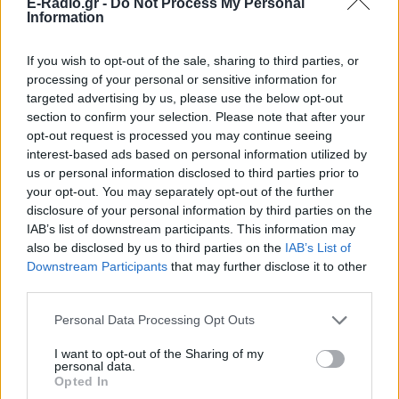
E-Radio.gr -
Do Not Process My Personal
Information
If you wish to opt-out of the sale, sharing to third parties, or
processing of your personal or sensitive information for
targeted advertising by us, please use the below opt-out
section to confirm your selection. Please note that after your
ΔΕΙΤΕ ΕΠΙΣΗΣ
opt-out request is processed you may continue seeing
interest-based ads based on personal information utilized by
ΣΤΗΝ ΙΔΙΑ ΚΑΤΗΓΟΡΙΑ
us or personal information disclosed to third parties prior to
your opt-out. You may separately opt-out of the further
«Θέλω τον μπαμπά μου»: Το
disclosure of your personal information by third parties on the
βίντεο της μεθυσμένης οδηγού
IAB’s list of downstream participants. This information may
που σκότωσε νύφη ώρες μετά
also be disclosed by us to third parties on the
IAB’s List of
τον γάμο της
Downstream Participants
that may further disclose it to other
third parties.
ΣΉΜΕΡΑ
Η Jamie Lee Komoroski, με αλκοόλ
Personal Data Processing Opt Outs
τριπλάσιο του νόμιμου ορίου, έπεσε
πάνω στο golf cart των νεόνυμφων στο
Folly Beach - τώρα νέο υλικό από το
I want to opt-out of the Sharing of my
αστυνομικό τμήμα αποκαλύπτει τη
personal data.
συμπεριφορά της λίγο μετά τη μοιραία
Opted In
σύγκρουση