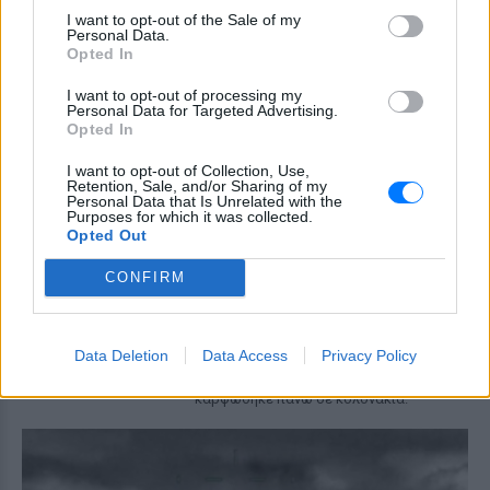
I want to opt-out of the Sale of my
Τροχαίο στις Σέρρες: «Έχασα τη
Personal Data.
γυναίκα και το παιδί μου, τα
Opted In
έχασα όλα» ‑ Ο πόνος του
πατέρα
I want to opt-out of processing my
Personal Data for Targeted Advertising.
ΣΉΜΕΡΑ
Opted In
Μητέρα 43 ετών και ο 21χρονος γιος της
σκοτώθηκαν σε μετωπική σύγκρουση με
I want to opt-out of Collection, Use,
Retention, Sale, and/or Sharing of my
φορτηγό στην επαρχιακή οδό Αμφίπολης
Personal Data that Is Unrelated with the
– Δράμας, κοντά στην Παλαιοκώμη.
Purposes for which it was collected.
Opted Out
Καταδίωξη στο κέντρο της
Θεσσαλονίκης: Έσπασαν το
CONFIRM
τζάμι του οδηγού – «Μην κάνεις
μ@@@», του φώναζαν
ΣΉΜΕΡΑ
Data Deletion
Data Access
Privacy Policy
Εξαιτίας των υψηλών ταχυτήτων το
λευκό όχημα έχασε τον έλεγχο και
καρφώθηκε πάνω σε κολονάκια.