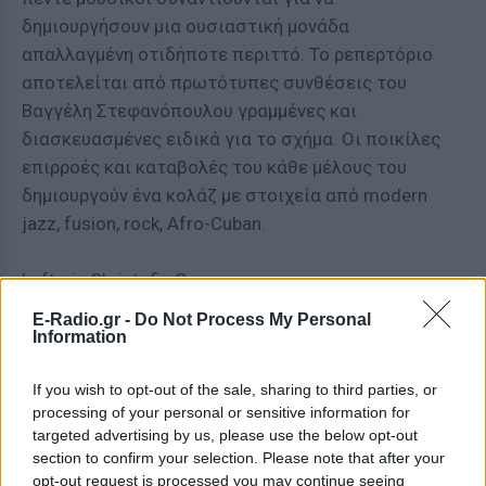
δημιουργήσουν μια ουσιαστική μονάδα
απαλλαγμένη οτιδήποτε περιττό. Το ρεπερτόριο
αποτελείται από πρωτότυπες συνθέσεις του
Βαγγέλη Στεφανόπουλου γραμμένες και
διασκευασμένες ειδικά για το σχήμα. Οι ποικίλες
επιρροές και καταβολές του κάθε μέλους του
δημιουργούν ένα κολάζ με στοιχεία από modern
jazz, fusion, rock, Afro-Cuban.
Lefteris Christofis Group
E-Radio.gr -
Do Not Process My Personal
Λευτέρης Χριστοφής, κιθάρες
Information
Jacques Marugg, βιμπράφωνο
If you wish to opt-out of the sale, sharing to third parties, or
Ανδρέας Κωστόπουλος, μπάσο
processing of your personal or sensitive information for
Νίκος Τουλιάτος, ντραμς
targeted advertising by us, please use the below opt-out
section to confirm your selection. Please note that after your
Ο λυρικός κιθαρίστας Λευτέρης Χριστοφής έχει
opt-out request is processed you may continue seeing