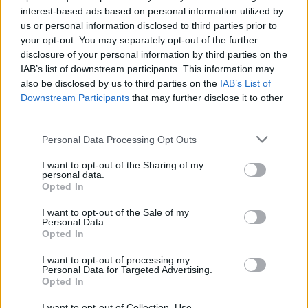
χαρακτηρισθεί από την Benedetto Guitars ως «ένας
interest-based ads based on personal information utilized by
us or personal information disclosed to third parties prior to
από τους κορυφαίους κιθαρίστες της Ευρώπης και
your opt-out. You may separately opt-out of the further
ακόμα ανερχόμενος» και ανήκει στην ομάδα
disclosure of your personal information by third parties on the
καλλιτεχνών που την εκπροσωπεί σε όλο τον
IAB’s list of downstream participants. This information may
κόσμο. Το τελευταίο του άλμπουμ “Nous Icons” έχει
also be disclosed by us to third parties on the
IAB’s List of
Downstream Participants
that may further disclose it to other
εκδοθεί και κυκλοφορήσει από την θρυλική Blue
third parties.
Note Records και έχει στο ενεργητικό του
πολλαπλές συνεργασίες με Έλληνες και μη
Personal Data Processing Opt Outs
μουσικούς όπως τους Chico Freeman, Paul Wertico,
I want to opt-out of the Sharing of my
Dominique Di Piazza, Jeff Berlin κ.ά.
personal data.
Opted In
Η συνθετική άποψη του Λευτέρη Χριστοφή
I want to opt-out of the Sale of my
Personal Data.
προσδίδει μία νέα μουσική προοπτική πέρα από τα
Opted In
σύνορα της jazz και του fusion. Διακρίνεται από το
I want to opt-out of processing my
λυρικό αυτοσχεδιασμό και το ρομαντισμό των
Personal Data for Targeted Advertising.
συνθέσεων του κι έναν πηγαίο δυναμισμό που
Opted In
αναδύεται από το υψηλό επίπεδο μουσικής
I want to opt-out of Collection, Use,