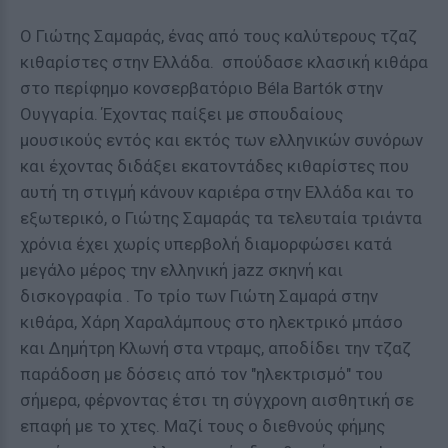
Ο Γιώτης Σαμαράς, ένας από τους καλύτερους τζαζ
κιθαρίστες στην Ελλάδα. σπούδασε κλασική κιθάρα
στο περίφημο κονσερβατόριο Béla Bartók στην
Ουγγαρία. Έχοντας παίξει με σπουδαίους
μουσικούς εντός και εκτός των ελληνικών συνόρων
και έχοντας διδάξει εκατοντάδες κιθαρίστες που
αυτή τη στιγμή κάνουν καριέρα στην Ελλάδα και το
εξωτερικό, ο Γιώτης Σαμαράς τα τελευταία τριάντα
χρόνια έχει χωρίς υπερβολή διαμορφώσει κατά
μεγάλο μέρος την ελληνική jazz σκηνή και
δισκογραφία . Το τρίο των Γιώτη Σαμαρά στην
κιθάρα, Χάρη Χαραλάμπους στο ηλεκτρικό μπάσο
και Δημήτρη Κλωνή στα ντραμς, αποδίδει την τζαζ
παράδοση με δόσεις από τον "ηλεκτρισμό" του
σήμερα, φέρνοντας έτσι τη σύγχρονη αισθητική σε
επαφή με το χτες. Μαζί τους ο διεθνούς φήμης