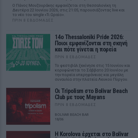
Ο Πάνος Μουζουράκης εμφανίζεται στη Θεσσαλονίκη τη
Δευτέρα 22 Ιουνίου 2026, στις 21:05, παρουσιάζοντας live και
το νέο του single «Τι Ωραίο».
ΠΡΙΝ 8 ΕΒΔΟΜΆΔΕΣ
14ο Thessaloniki Pride 2026:
Ποιοι εμφανίζονται στη σκηνή
και πότε γίνεται η πορεία
ΠΡΙΝ 8 ΕΒΔΟΜΆΔΕΣ
Το φεστιβάλ ξεκίνησε στις 15 Ιουνίου και
κορυφώνεται το Σάββατο 20 Ιουνίου με
την πορεία υπερηφάνειας και μεγάλη
συναυλία στην πλατεία Λευκού Πύργου.
Οι Tripolism στο Bolivar Beach
Club με τους Mayans
ΠΡΙΝ 8 ΕΒΔΟΜΆΔΕΣ
BOLIVAR BEACH BAR
18/06
Η Korolova έρχεται στο Bolivar