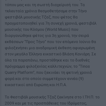
τόπου μας και τη σωστή διαχείρισή του. Τα
τελευταία χρόνια θεσμοθετήσαμε στην Τήνο
φεστιβάλ μουσικής Τζαζ, που φέτος θα
πραγματοποιηθεί για 7η συνεχή χρονιά, φεστιβάλ
μουσικής του Κόσμου (World Music) που
διοργανώθηκε φέτος για 3η χρονιά, την σειρά
εκθέσεων “Προς Τήνο” που τον επόμενο Ιούνιο θα
φιλοξενήσει μια αναδρομική έκθεση αφιερωμένη
στον μεγάλο Έλληνα εικαστικό Βλάση Κανιάρη. Σε
όλα τα παραπάνω, προστέθηκε και το διεθνές
πρόγραμμα φιλοξενίας καλλιτεχνών, το “Τinos
Quarry Platform”, που ξεκινάει τη φετινή χρονιά
φορά και στο οποίο συμμετέχουν εννέα (9)
εικαστικοί από Ευρώπη και Η.Π.Α.
Το Φεστιβάλ μουσικής Τζαζ ξεκίνησε στο Ι.ΤΗ.Π. το
2009 και με τις προσπάθειες του Ιδρύματος,