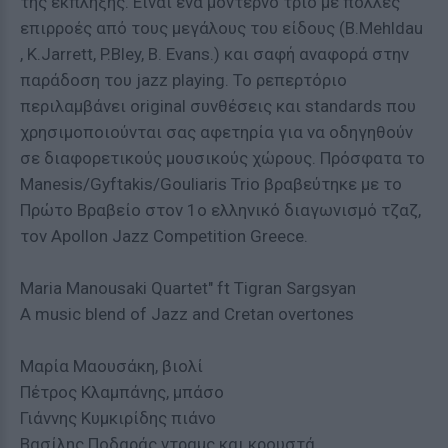
της έκπληξης. Είναι ένα μοντέρνο τρίο με πολλές
επιρροές από τους μεγάλους του είδους (B.Mehldau
, K.Jarrett, P.Bley, B. Evans.) και σαφή αναφορά στην
παράδοση του jazz playing. Το ρεπερτόριο
περιλαμβάνει original συνθέσεις και standards που
χρησιμοποιούνται σας αφετηρία για να οδηγηθούν
σε διαφορετικούς μουσικούς χώρους. Πρόσφατα το
Manesis/Gyftakis/Gouliaris Trio βραβεύτηκε με το
Πρώτο Βραβείο στον 1ο ελληνικό διαγωνισμό τζαζ,
τον Apollon Jazz Competition Greece.
Maria Manousaki Quartet" ft Tigran Sargsyan
A music blend of Jazz and Cretan overtones
Μαρία Μαουσάκη, βιολί
Πέτρος Κλαμπάνης, μπάσο
Γιάννης Κυμκιρίδης πιάνο
Βασίλης Ποδαράς ντραμς και κρουστά