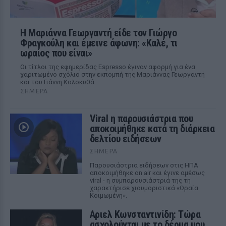
Η Μαριάννα Γεωργαντή είδε τον Γιώργο
Φραγκούλη και έμεινε άφωνη: «Καλέ, τι
ωραίος που είναι»
Οι τίτλοι της εφημερίδας Espresso έγιναν αφορμή για ένα
χαριτωμένο σχόλιο στην εκπομπή της Μαριάννας Γεωργαντή
και του Γιάννη Κολοκυθά
ΣΉΜΕΡΑ
Viral η παρουσιάστρια που
αποκοιμήθηκε κατά τη διάρκεια
δελτίου ειδήσεων
ΣΉΜΕΡΑ
Παρουσιάστρια ειδήσεων στις ΗΠΑ
αποκοιμήθηκε on air και έγινε αμέσως
viral - η συμπαρουσιάστριά της τη
χαρακτήρισε χιουμοριστικά «Ωραία
Κοιμωμένη».
Αριελ Κωνσταντινίδη: Τώρα
ασχολούνται με το δέρμα μου,