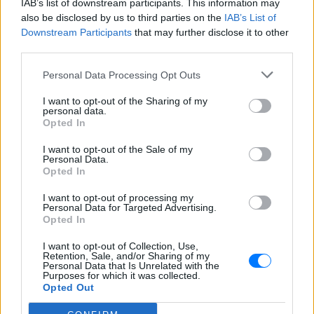
IAB’s list of downstream participants. This information may
also be disclosed by us to third parties on the
IAB’s List of
Downstream Participants
that may further disclose it to other
third parties.
Personal Data Processing Opt Outs
I want to opt-out of the Sharing of my
personal data.
Opted In
ΔΕΙΤΕ ΕΠΙΣΗΣ
I want to opt-out of the Sale of my
Personal Data.
Opted In
ΣΤΗΝ ΙΔΙΑ ΚΑΤΗΓΟΡΙΑ
I want to opt-out of processing my
Personal Data for Targeted Advertising.
Χρήστος Δάντης: «Συνάδελφοι
Opted In
προσπαθούν να ξεχάσουν ότι
έγραψα το """"My Number
I want to opt-out of Collection, Use,
One""""»
Retention, Sale, and/or Sharing of my
Personal Data that Is Unrelated with the
ΣΉΜΕΡΑ
Purposes for which it was collected.
Opted Out
Ο συνθέτης μίλησε ανοιχτά για την
αχαριστία που βιώνει στον χώρο της
μουσικής, 22 χρόνια μετά τη νίκη της