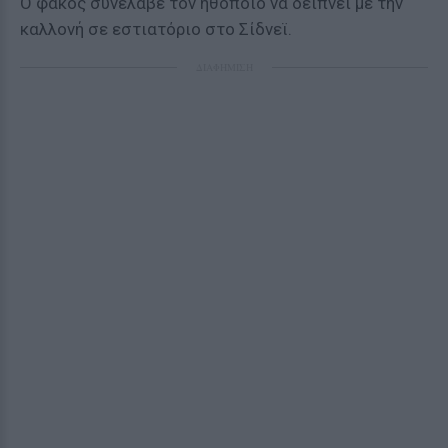
Ο φακός συνέλαβε τον ηθοποιό να δειπνεί με την
καλλονή σε εστιατόριο στο Σίδνεϊ.
ΔΙΑΦΗΜΙΣΗ