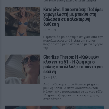
τον Νίκο Ευαγγελάτο στα Επτάνησα
Κατερίνα Παπουτσάκη: Ποζάρει
χαμογελαστή με μπικίνι στη
θάλασσα σε καλοκαιρινή
διάθεση
ΣΉΜΕΡΑ
Η ηθοποιός μοιράστηκε στιγμές από την
παραλία μέσα από Instagram stories,
ποζάροντας μέσα στο νερό με τα αγόρια
της
Charlize Theron: Η «Καλυψώ»
κλείνει τα 51 ‑ H ζωή και ο
ρόλος που άλλαξε τα πάντα για
εκείνη
ΣΉΜΕΡΑ
Από το Όσκαρ για το Monster μέχρι τη
μυθική Καλυψώ στην «Οδύσσεια» του
Νόλαν - η Νοτιοαφρικανή σταρ γιορτάζει
51 χρόνια ζωής και μια καριέρα χωρίς
στερεότυπα.