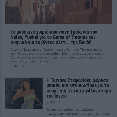
Το μαροκινό χωριό που έγινε Τροία για τον
Nolan, Yunkai για το Game of Thrones και
σκηνικό για το βίντεο κλιπ ... της Βανδή
Από το «Lawrence of Arabia» και το Game of Thrones μέχρι
την «Οδύσσεια» του Christopher Nolan, το οχυρωμένο χωριό
Αΐτ Μπεν Χαντού έχει φιλοξενήσει πάνω από έξι δεκαετίες
κινηματογραφικής ιστορίας
ΣΉΜΕΡΑ
Η Τατιάνα Στεφανίδου φόρεσε
μπικίνι και εντυπωσίασε με το
κορμί της στα καταγάλανα νερά
του Ιονίου
ΣΉΜΕΡΑ
Οι φωτογραφίες που ανέβασε η
παρουσιάστρια από τις διακοπές της με