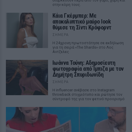
διαρκέσουν πέρα από τον γάμο, χάρη και
στην κόρη τους.
Κάια Γκέρμπερ: Με
αποκαλυπτικό μαύρο look
θύμισε τη Σίντι Κρόφορντ
ΣΉΜΕΡΑ
Η 24χρονη πρωτοστάτησε σε εκδήλωση
για τη σειρά «The Shards» στο Λος
Αντζελες
Ιωάννα Τούνη: Αδημοσίευτη
φωτογραφία από Ίμπιζα με τον
Δημήτρη Σπυριδωνίδη
ΣΉΜΕΡΑ
Η influencer ανέβασε στο Instagram
throwback στιγμιότυπο και ρώτησε τον
σύντροφό της για τον φετινό προορισμό