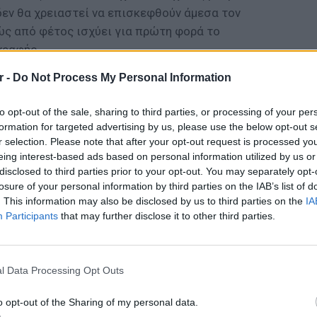
δεν θα χρειαστεί να επισκεφθούν άμεσα τον
ς από φέτος ισχύει για πρώτη φορά το
γραφής.
r -
Do Not Process My Personal Information
ΔΙΑΦΗΜΙΣΗ
to opt-out of the sale, sharing to third parties, or processing of your per
formation for targeted advertising by us, please use the below opt-out s
r selection. Please note that after your opt-out request is processed y
eing interest-based ads based on personal information utilized by us or
disclosed to third parties prior to your opt-out. You may separately opt-
losure of your personal information by third parties on the IAB’s list of
. This information may also be disclosed by us to third parties on the
IA
Participants
that may further disclose it to other third parties.
LIFESTY
Πέρεζ Χ
l Data Processing Opt Outs
μετά το
o opt-out of the Sharing of my personal data.