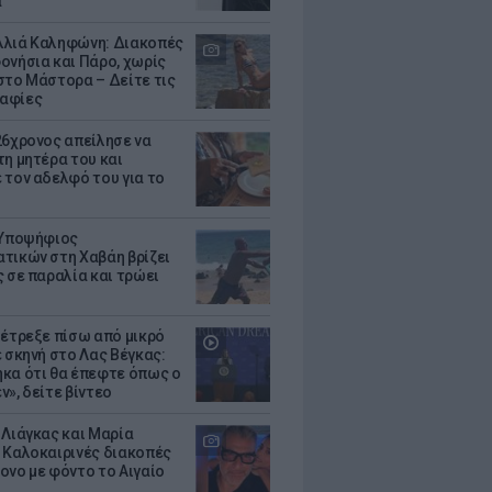
α
λιά Καληφώνη: Διακοπές
ονήσια και Πάρο, χωρίς
στο Μάστορα – Δείτε τις
αφίες
26χρονος απείλησε να
τη μητέρα του και
 τον αδελφό του για το
 Υποψήφιος
τικών στη Χαβάη βρίζει
ς σε παραλία και τρώει
 έτρεξε πίσω από μικρό
ε σκηνή στο Λας Βέγκας:
κα ότι θα έπεφτε όπως ο
ν», δείτε βίντεο
 Λιάγκας και Μαρία
 Καλοκαιρινές διακοπές
ονο με φόντο το Αιγαίο