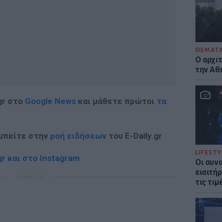
ΘΕΜΑΤ
Ο αρχι
την Αθ
gr στο
Google News
και μάθετε πρώτοι
τα
 μπείτε στην
ροή ειδήσεων
του E-Daily.gr
LIFESTY
r και στο Instagram
Οι συν
εισιτήρ
ΔΙΑΦΗΜΙΣΗ
τις τιμ