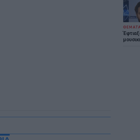
ΘΕΜΑΤ
Έφτιαξ
μουσική
ΡΙΑ