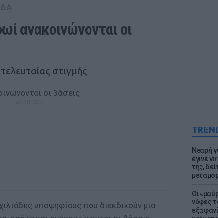
ΑΔΑ
ρωί ανακοινώνονται οι 
 τελευταίας στιγμής
ΔΙΑΦΗΜΙΣΗ
TREN
Νεαρή γ
έγινε vi
της, δε
μεταμό
Οι «μαύ
νύφες τ
 χιλιάδες υποψηφίους που διεκδικούν μια
εξαφανί