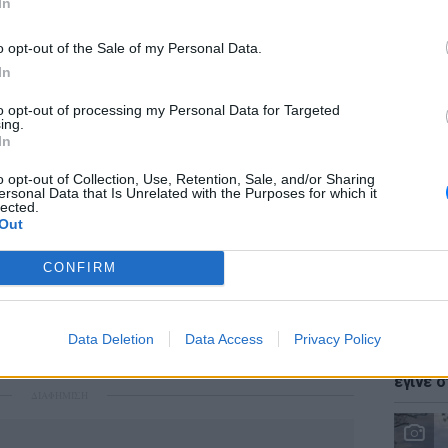
In
o opt-out of the Sale of my Personal Data.
In
to opt-out of processing my Personal Data for Targeted
LIFESTY
ing.
Ζόε Σαλ
ά να εισέλθουν από τον υπολογιστή τους με
In
σταρ τ
ειδική ιστοσελίδα του υπουργείου Παιδείας
o opt-out of Collection, Use, Retention, Sale, and/or Sharing
κές οδηγίες. Στη συνέχεια, βέβαια, θα
ersonal Data that Is Unrelated with the Purposes for which it
lected.
ρομικά τα σχετικά δικαιολογητικά.
Out
ίνουν το δεύτερο δεκαπενθήμερο του
CONFIRM
LIFESTY
Data Deletion
Data Access
Privacy Policy
Ο Γιώρ
φάρσα 
έγινε σ
ΔΙΑΦΗΜΙΣΗ