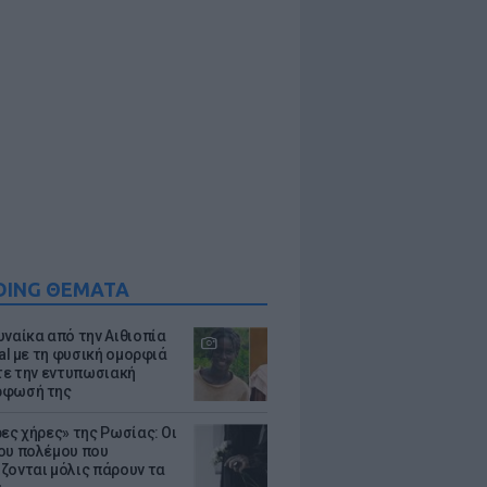
DING ΘΕΜΑΤΑ
υναίκα από την Αιθιοπία
ral με τη φυσική ομορφιά
ίτε την εντυπωσιακή
ρφωσή της
ρες χήρες» της Ρωσίας: Οι
ου πολέμου που
ζονται μόλις πάρουν τα