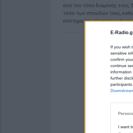
από τον τόπο διαμονής τους, 
τόπο των σπουδών τους, καθώ
σύστημα της ηλεκτρονικής εγ
E-Radio.g
If you wish 
sensitive in
confirm you
continue se
information 
further disc
participants
Downstream 
Persona
I want t