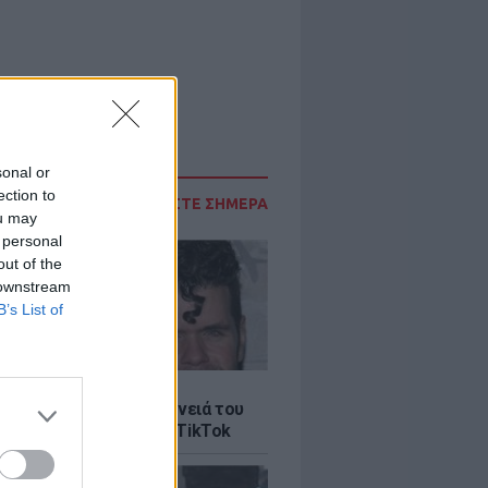
sonal or
ection to
ΔΙΑΒΑΣΤΕ ΣΗΜΕΡΑ
ou may
 personal
out of the
 downstream
B’s List of
LE
ίλτον: Τι λέει η οικογένειά του
 σοκαριστικό live στο TikTok