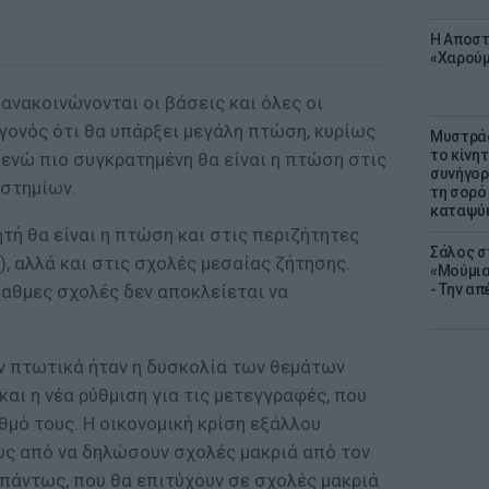
Η Αποστ
«Χαρούμ
 ανακοινώνονται οι βάσεις και όλες οι
γονός ότι θα υπάρξει μεγάλη πτώση, κυρίως
Μυστράς
το κίνη
 ενώ πιο συγκρατημένη θα είναι η πτώση στις
συνήγορ
ιστημίων.
τη σορό
καταψύ
τή θα είναι η πτώση και στις περιζήτητες
Σάλος σ
), αλλά και στις σχολές μεσαίας ζήτησης.
«Μούμια
βαθμες σχολές δεν αποκλείεται να
- Την α
ν πτωτικά ήταν η δυσκολία των θεμάτων
και η νέα ρύθμιση για τις μετεγγραφές, που
θμό τους. Η οικονομική κρίση εξάλλου
ς από να δηλώσουν σχολές μακριά από τον
, πάντως, που θα επιτύχουν σε σχολές μακριά