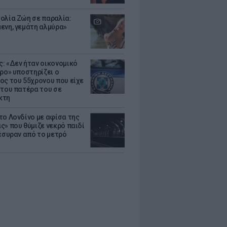
ολία Ζώη σε παραλία:
ενη, γεμάτη αλμύρα»
: «Δεν ήταν οικονομικό
τρο» υποστηρίζει ο
ος του 55χρονου που είχε
 του πατέρα του σε
κτη
το Λονδίνο με αφίσα της
ς» που θύμιζε νεκρό παιδί
πέσυραν από το μετρό