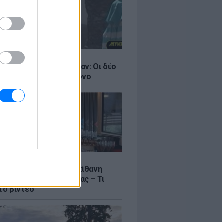
LE
ντάνα και Νικόλ Κίντμαν: Οι δύο
ου Χόλιγουντ στη Μύκονο
LE
γος Μανίκας έστησε απίθανη
σε υπάλληλο καφετέριας – Τι
το βίντεο