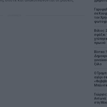
η, οπότε και ανακοινώνονται οι βάσεις
χρήματ
Γαρυφαλ
σε Κουφ
ΔΙΑΦΗΜΙΣΗ
τον Χρή
φωτογρ
Βόλος: 
σφάξει 
χτύπησε
πρωινό
Βίντεο:
Δημοκρα
γυναίκε
ξύλο
Ο Τραμπ
αγόρι σ
«Φοβήθη
Μπάιντε
Γιώργος
Αντωνά:
στη Μύκ