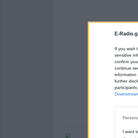
E-Radio.g
If you wish 
sensitive in
confirm you
continue se
information 
further disc
participants
Downstream 
Persona
I want t