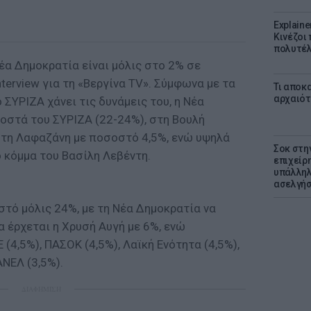
Explaine
Κινέζοι
πολυτέλ
έα Δημοκρατία είναι μόλις στο 2% σε
terview για τη «Βεργίνα TV». Σύμφωνα με τα
Τι αποκ
αρχαιότ
 ΣΥΡΙΖΑ χάνει τις δυνάμεις του, η Νέα
οστά του ΣΥΡΙΖΑ (22-24%), στη Βουλή
ώτη Λαφαζάνη με ποσοστό 4,5%, ενώ υψηλά
Σοκ στη
 κόμμα του Βασίλη Λεβέντη.
επιχείρ
υπάλληλ
ασελγήσ
τό μόλις 24%, με τη Νέα Δημοκρατία να
α έρχεται η Χρυσή Αυγή με 6%, ενώ
 (4,5%), ΠΑΣΟΚ (4,5%), Λαϊκή Ενότητα (4,5%),
ΝΕΛ (3,5%).
ΔΙΑΦΗΜΙΣΗ