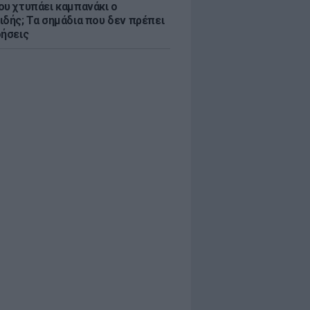
ου χτυπάει καμπανάκι ο
ιδής; Τα σημάδια που δεν πρέπει
οήσεις