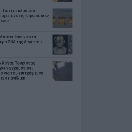
r: Γιατί οι πλούσιοι
 παρατάνε τις ευρωπαϊκές
ειες
αλύπτει έρευνα στο
ερο DNA της Αιγύπτου
ν Κρήτη: Τουρίστας
ησε να χρηματίσει
ο για του επιτρέψει να
ει σε ανήλικη