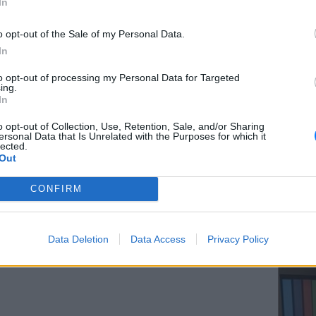
In
o opt-out of the Sale of my Personal Data.
ΔΙΑΦΗΜΙΣΗ
In
ΕΥ ΖΗΝ
to opt-out of processing my Personal Data for Targeted
Ελληνικ
ing.
scramb
In
o opt-out of Collection, Use, Retention, Sale, and/or Sharing
ersonal Data that Is Unrelated with the Purposes for which it
lected.
Out
CONFIRM
ΚΕΡΔΙΣ
Καλοκα
Data Deletion
Data Access
Privacy Policy
τα μεγ