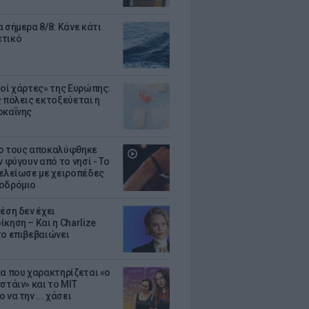
 σήμερα 8/8: Κάνε κάτι
ετικό
κοί χάρτες» της Ευρώπης:
ς πόλεις εκτοξεύεται η
οκαΐνης
ο τους αποκαλύφθηκε
ν φύγουν από το νησί - Το
τελείωσε με χειροπέδες
οδρόμιο
έση δεν έχει
κηση – Και η Charlize
το επιβεβαιώνει
κα που χαρακτηρίζεται «ο
στάιν» και το MIT
 να την ... χάσει