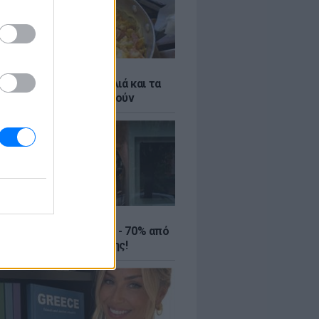
ό γιαούρτι: Μία κουταλιά και τα
led eggs θα απογειωθούν
ΤΕ
ιρινές εκπτώσεις έως - 70% από
αλύτερα eshops ένδυσης!