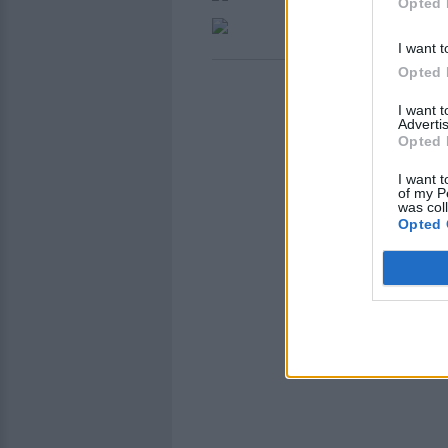
Opted 
I want t
Opted 
I want 
Advertis
Opted 
I want t
of my P
was col
Opted 