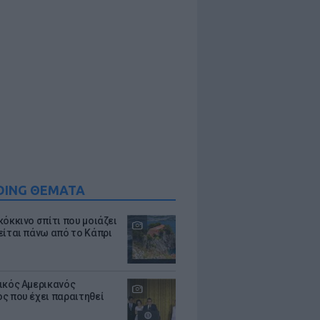
DING ΘΕΜΑΤΑ
κόκκινο σπίτι που μοιάζει
είται πάνω από το Κάπρι
ικός Αμερικανός
ς που έχει παραιτηθεί