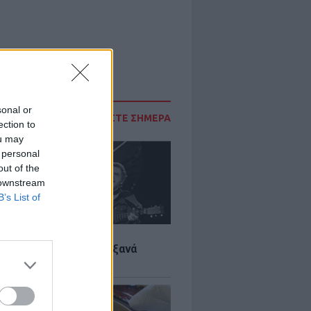
sonal or
ΔΙΑΒΑΣΤΕ ΣΗΜΕΡΑ
ection to
ou may
 personal
out of the
 downstream
B’s List of
LTURE
it wonders που έγιναν ξανά
οι από… ατύχημα