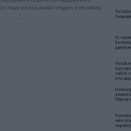
διεξαχθούν στα μέσα Σεπτεμβρίου και η
 ότι πάμε για ένα μεγάλο ντέρμπι στην κάλπη.
Τα ζώδια
διαφορ
ΔΙΑΦΗΜΙΣΗ
Οι «λευ
Σε ποιε
χρήση κ
Το κόλπ
λίγο πρι
ταξίδι 
στο αερ
Η νέα σχ
συγκατοί
Theron 
Η γυναί
νέος Αϊν
παραλίγο