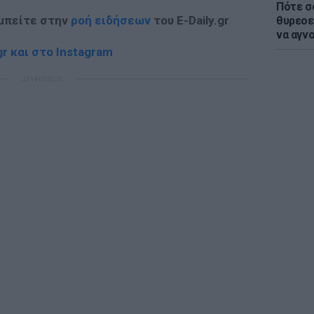
Πότε σ
 μπείτε στην
ροή ειδήσεων
του E-Daily.gr
θυρεοε
να αγν
r και στο Instagram
ΔΙΑΦΗΜΙΣΗ