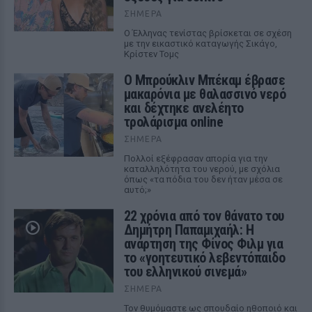
ΣΉΜΕΡΑ
Ο Έλληνας τενίστας βρίσκεται σε σχέση
με την εικαστικό καταγωγής Σικάγο,
Κρίστεν Τομς
Ο Μπρούκλιν Μπέκαμ έβρασε
μακαρόνια με θαλασσινό νερό
και δέχτηκε ανελέητο
τρολάρισμα online
ΣΉΜΕΡΑ
Πολλοί εξέφρασαν απορία για την
καταλληλότητα του νερού, με σχόλια
όπως «τα πόδια του δεν ήταν μέσα σε
αυτό;»
22 χρόνια από τον θάνατο του
Δημήτρη Παπαμιχαήλ: Η
ανάρτηση της Φίνος Φιλμ για
το «γοητευτικό λεβεντόπαιδο
του ελληνικού σινεμά»
ΣΉΜΕΡΑ
Τον θυμόμαστε ως σπουδαίο ηθοποιό και