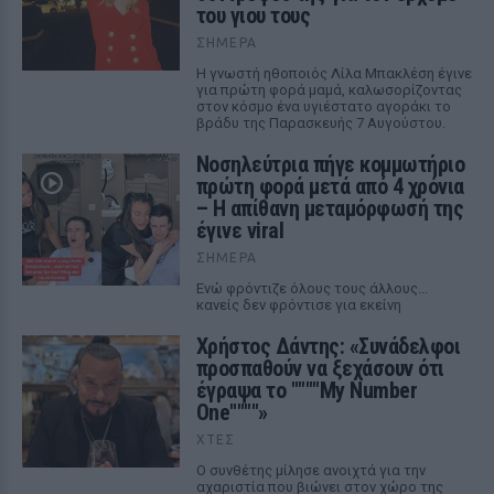
του γιου τους
ΣΉΜΕΡΑ
Η γνωστή ηθοποιός Λίλα Μπακλέση έγινε
για πρώτη φορά μαμά, καλωσορίζοντας
στον κόσμο ένα υγιέστατο αγοράκι το
βράδυ της Παρασκευής 7 Αυγούστου.
Νοσηλεύτρια πήγε κομμωτήριο
πρώτη φορά μετά από 4 χρόνια
– Η απίθανη μεταμόρφωσή της
έγινε viral
ΣΉΜΕΡΑ
Ενώ φρόντιζε όλους τους άλλους...
κανείς δεν φρόντισε για εκείνη
Χρήστος Δάντης: «Συνάδελφοι
προσπαθούν να ξεχάσουν ότι
έγραψα το """"My Number
One""""»
ΧΤΕΣ
Ο συνθέτης μίλησε ανοιχτά για την
αχαριστία που βιώνει στον χώρο της