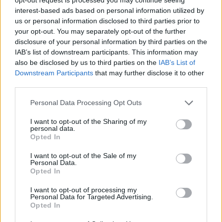
Ατύχημα για τον Ιβάν Σβιτάιλο
interest-based ads based on personal information utilized by
στην Κέρκυρα: «Θα σηκωθώ πιο
us or personal information disclosed to third parties prior to
δυνατός»
your opt-out. You may separately opt-out of the further
ΣΉΜΕΡΑ
disclosure of your personal information by third parties on the
Ο ηθοποιός και χορευτής μοιράστηκε
IAB’s list of downstream participants. This information may
στο Instagram μια φωτογραφία από
also be disclosed by us to third parties on the
IAB’s List of
πρόσφατη εξέτασή του, με ένα μήνυμα
θάρρους
Downstream Participants
that may further disclose it to other
third parties.
Φοβερή ιστορία στον ΟΦΗ:
Ένας κάτοχος εισιτηρίου
Personal Data Processing Opt Outs
διαρκείας είναι μόλις 2 μηνών
I want to opt-out of the Sharing of my
ΣΉΜΕΡΑ
personal data.
Οπαδός από κούνια κυριολεκτικά στον
Opted In
ΟΦΗ
I want to opt-out of the Sale of my
Διακοπές στη Μύκονο για τη
Personal Data.
Βάλια Χατζηθεοδώρου ‑ οι
Opted In
φωτογραφίες με μαγιό στην
παραλία
I want to opt-out of processing my
Personal Data for Targeted Advertising.
ΣΉΜΕΡΑ
Opted In
Μέσα από ανάρτηση στο Instagram