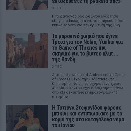
εκτοξεύσετε τη βλακεία σας»
ΧΤΕΣ
Η παραγωγός ραδιοφώνου ανάρτησε
story στο Instagram για να διαψεύσει όσα
κυκλοφορούν για την ερωτική της ζωή
Το μαροκινό χωριό που έγινε
Τροία για τον Nolan, Yunkai για
το Game of Thrones και
σκηνικό για το βίντεο κλιπ ...
της Βανδή
ΧΤΕΣ
Από το «Lawrence of Arabia» και το Game
of Thrones μέχρι την «Οδύσσεια» του
Christopher Nolan, το οχυρωμένο χωριό
Αΐτ Μπεν Χαντού έχει φιλοξενήσει πάνω
από έξι δεκαετίες κινηματογραφικής
ιστορίας
Η Τατιάνα Στεφανίδου φόρεσε
μπικίνι και εντυπωσίασε με το
κορμί της στα καταγάλανα νερά
του Ιονίου