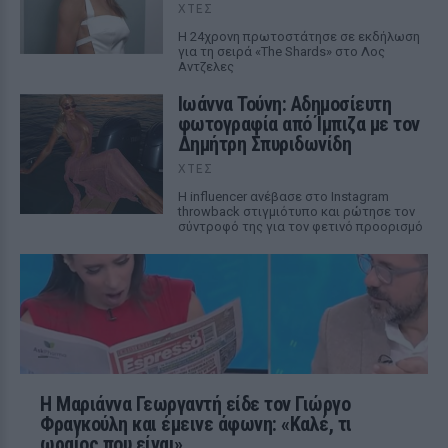
ΧΤΕΣ
Η 24χρονη πρωτοστάτησε σε εκδήλωση
για τη σειρά «The Shards» στο Λος
Αντζελες
Ιωάννα Τούνη: Αδημοσίευτη
φωτογραφία από Ίμπιζα με τον
Δημήτρη Σπυριδωνίδη
ΧΤΕΣ
Η influencer ανέβασε στο Instagram
throwback στιγμιότυπο και ρώτησε τον
σύντροφό της για τον φετινό προορισμό
Η Μαριάννα Γεωργαντή είδε τον Γιώργο
Φραγκούλη και έμεινε άφωνη: «Καλέ, τι
ωραίος που είναι»